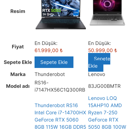
Intel
Core
Resim
i7-
14700HX
GeForce
RTX
En Düşük:
En Düşük:
5060
Fiyat
61.999,00
₺
50.999,00
₺
8GB
115W
Sepete
Sepete Ekle
Sepete Ekle
16GB
Ekle
DDR5
Marka
Thunderobot
Lenovo
1TB
RS16-
Model adı
83JG00BMTR
SSD
i7147HX56C1Q300RB
16
Lenovo LOQ
inç
Thunderobot RS16
15AHP10 AMD
2K
Intel Core i7-14700HX
Ryzen 7-250
QHD+
GeForce RTX 5060
GeForce RTX
300Hz
8GB 115W 16GB DDR5
5050 8GB 100W