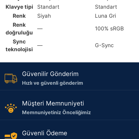
Klavye tipi
Standart
Standart
Renk
Siyah
Luna Gri
Renk
—
100% sRGB
doğruluğu
Sync
—
G-Sync
teknolojisi
Güvenilir Gönderim
Hızlı ve güvenli gönderim
Müşteri Memnuniyeti
Memnuniyetiniz Önceliğimiz
Güvenli Ödeme