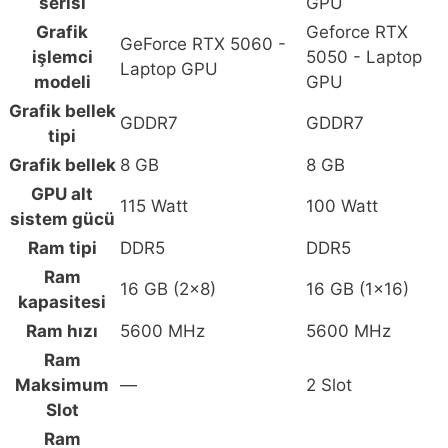
serisi
GPU
Grafik
Geforce RTX
GeForce RTX 5060 -
işlemci
5050 - Laptop
Laptop GPU
modeli
GPU
Grafik bellek
GDDR7
GDDR7
tipi
Grafik bellek
8 GB
8 GB
GPU alt
115 Watt
100 Watt
sistem gücü
Ram tipi
DDR5
DDR5
Ram
16 GB (2x8)
16 GB (1x16)
kapasitesi
Ram hızı
5600 MHz
5600 MHz
Ram
Maksimum
—
2 Slot
Slot
Ram