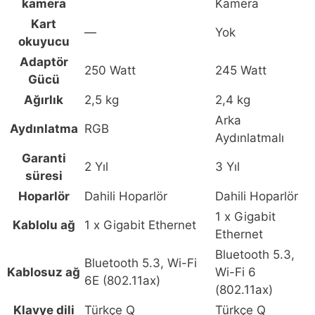
kamera
Kamera
Kart
—
Yok
okuyucu
Adaptör
250 Watt
245 Watt
Gücü
Ağırlık
2,5 kg
2,4 kg
Arka
Aydınlatma
RGB
Aydınlatmalı
Garanti
2 Yıl
3 Yıl
süresi
Hoparlör
Dahili Hoparlör
Dahili Hoparlör
1 x Gigabit
Kablolu ağ
1 x Gigabit Ethernet
Ethernet
Bluetooth 5.3,
Bluetooth 5.3, Wi-Fi
Kablosuz ağ
Wi-Fi 6
6E (802.11ax)
(802.11ax)
Klavye dili
Türkçe Q
Türkçe Q