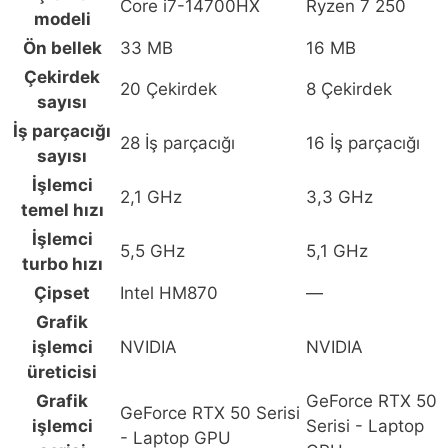
Core i7-14700HX
Ryzen 7 250
DDR5
modeli
1TB
Ön bellek
33 MB
16 MB
SSD
Çekirdek
15.6
20 Çekirdek
8 Çekirdek
sayısı
inç
İş parçacığı
Full
28 İş parçacığı
16 İş parçacığı
sayısı
HD
144Hz
İşlemci
2,1 GHz
3,3 GHz
IPS
temel hızı
FreeDos
İşlemci
5,5 GHz
5,1 GHz
Gaming
turbo hızı
Laptop
Çipset
Intel HM870
—
(83JG00BMTR)
Grafik
için
işlemci
NVIDIA
NVIDIA
karşılaştırma
üreticisi
tablosu
Grafik
GeForce RTX 50
GeForce RTX 50 Serisi
işlemci
Serisi - Laptop
- Laptop GPU