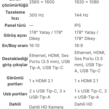
2560 x 1600
1920 x 1080
çözünürlüğü
Tazeleme
300 Hz
144 Hz
hızı
Panel türü
—
IPS
178° Yatay / 178°
178° Yatay /
Görüş açısı
Dikey
178° Dikey
En/Boy oranı
16:10
16:9
Ethernet, HDMI,
Ethernet, HDMI, Ses
Desteklediği
Ses Portu (3.5
Portu (3.5 mm), USB
giriş çıkışlar
mm), USB Tip-
Tip-A, USB Tip-C
A, USB Tip-C
Görüntü
1 x HDMI 2.1
1 x HDMI 2.1
portları
2 x USB Tip-C, 3 x
1 x USB Tip-C, 3
Usb portları
USB-Tip-A
x USB-Tip-A
Dahili
Dahili HD
Dahili HD Kamera