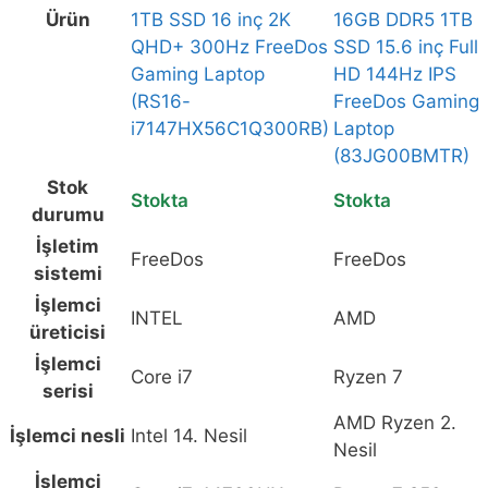
FreeDos
Ürün
1TB SSD 16 inç 2K
16GB DDR5 1TB
Gaming
QHD+ 300Hz FreeDos
SSD 15.6 inç Full
Laptop
Gaming Laptop
HD 144Hz IPS
(RS16-
(RS16-
FreeDos Gaming
i7147HX56C1Q300RB),
i7147HX56C1Q300RB)
Laptop
Lenovo
(83JG00BMTR)
LOQ
Stok
15AHP10
Stokta
Stokta
durumu
AMD
İşletim
Ryzen
FreeDos
FreeDos
sistemi
7-
250
İşlemci
INTEL
AMD
GeForce
üreticisi
RTX
İşlemci
Core i7
Ryzen 7
5050
serisi
8GB
AMD Ryzen 2.
İşlemci nesli
Intel 14. Nesil
100W
Nesil
16GB
İşlemci