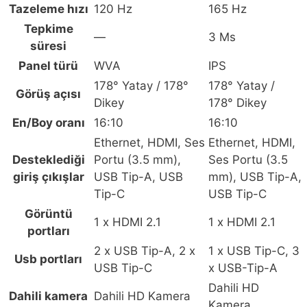
Tazeleme hızı
120 Hz
165 Hz
Tepkime
—
3 Ms
süresi
Panel türü
WVA
IPS
178° Yatay / 178°
178° Yatay /
Görüş açısı
Dikey
178° Dikey
En/Boy oranı
16:10
16:10
Ethernet, HDMI, Ses
Ethernet, HDMI,
Desteklediği
Portu (3.5 mm),
Ses Portu (3.5
giriş çıkışlar
USB Tip-A, USB
mm), USB Tip-A,
Tip-C
USB Tip-C
Görüntü
1 x HDMI 2.1
1 x HDMI 2.1
portları
2 x USB Tip-A, 2 x
1 x USB Tip-C, 3
Usb portları
USB Tip-C
x USB-Tip-A
Dahili HD
Dahili kamera
Dahili HD Kamera
Kamera