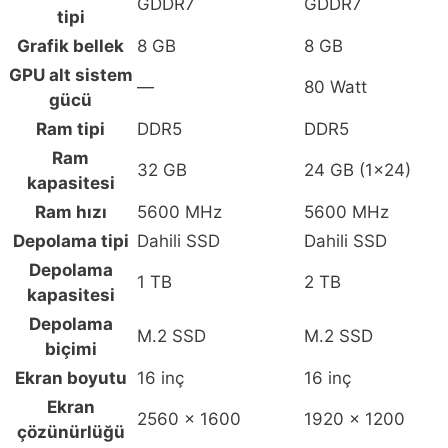
GDDR7
GDDR7
IPS
tipi
FreeDos
Grafik bellek
8 GB
8 GB
Gaming
GPU alt sistem
Laptop
—
80 Watt
gücü
(CK9L3EA)
Ram tipi
DDR5
DDR5
için
Ram
karşılaştırma
32 GB
24 GB (1x24)
kapasitesi
tablosu
Ram hızı
5600 MHz
5600 MHz
Depolama tipi
Dahili SSD
Dahili SSD
Depolama
1 TB
2 TB
kapasitesi
Depolama
M.2 SSD
M.2 SSD
biçimi
Ekran boyutu
16 inç
16 inç
Ekran
2560 x 1600
1920 x 1200
çözünürlüğü