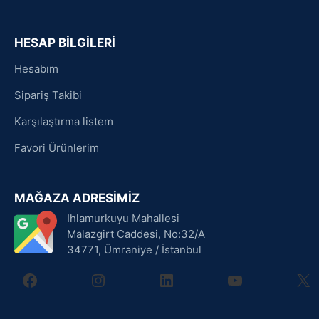
HESAP BİLGİLERİ
Hesabım
Sipariş Takibi
Karşılaştırma listem
Favori Ürünlerim
MAĞAZA ADRESİMİZ
Ihlamurkuyu Mahallesi
Malazgirt Caddesi, No:32/A
34771, Ümraniye / İstanbul
facebook
instagram
linkedin
youtube
X