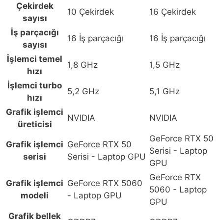
Intel
Çekirdek
10 Çekirdek
16 Çekirdek
Core
sayısı
Ultra
İş parçacığı
16 İş parçacığı
16 İş parçacığı
7-
sayısı
255H
İşlemci temel
GeForce
1,8 GHz
1,5 GHz
hızı
RTX
İşlemci turbo
5060
5,2 GHz
5,1 GHz
hızı
8GB
Grafik işlemci
24GB
NVIDIA
NVIDIA
üreticisi
DDR5
2TB
GeForce RTX 50
Grafik işlemci
GeForce RTX 50
SSD
Serisi - Laptop
serisi
Serisi - Laptop GPU
16
GPU
inç
GeForce RTX
Grafik işlemci
GeForce RTX 5060
WUXGA
5060 - Laptop
modeli
- Laptop GPU
165Hz
GPU
3ms
Grafik bellek