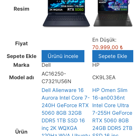
16
Aurora
Resim
Intel
Core
7-
240H
En Düşük:
Fiyat
GeForce
70.999,00
₺
RTX
Sepete Ekle
Ürünü incele
Sepete Ekle
5060
Marka
Dell
HP
8GB
AC16250-
32GB
Model adı
CK9L3EA
C7321U56N
DDR5
Dell Alienware 16
HP Omen Slim
1TB
Aurora Intel Core 7-
16-an0036nt
SSD
240H GeForce RTX
Intel Core Ultra
16
5060 8GB 32GB
7-255H GeForce
inç
DDR5 1TB SSD 16
RTX 5060 8GB
2K
inç 2K WQXGA
24GB DDR5 2TB
WQXGA
Ürün
120Hz WVA Ubuntu
SSD 16 inç