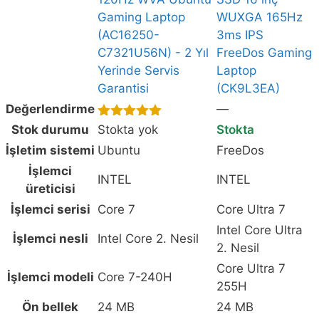
120Hz
Gaming Laptop
WUXGA 165Hz
WVA
(AC16250-
3ms IPS
Ubuntu
C7321U56N) - 2 Yıl
FreeDos Gaming
Gaming
Yerinde Servis
Laptop
Laptop
Garantisi
(CK9L3EA)
(AC16250-
Değerlendirme
—
C7321U56N)
-
5.00
out of
Stok durumu
Stokta yok
Stokta
5
2
İşletim sistemi
Ubuntu
FreeDos
Yıl
İşlemci
INTEL
INTEL
Yerinde
üreticisi
Servis
İşlemci serisi
Core 7
Core Ultra 7
Garantisi,
Intel Core Ultra
HP
İşlemci nesli
Intel Core 2. Nesil
2. Nesil
Omen
Core Ultra 7
Slim
İşlemci modeli
Core 7-240H
255H
16-
an0036nt
Ön bellek
24 MB
24 MB