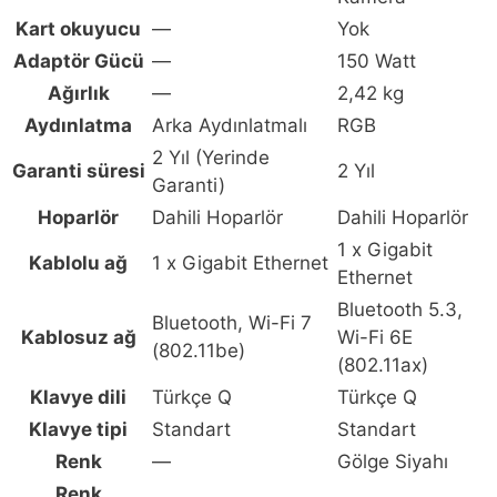
Kart okuyucu
—
Yok
Adaptör Gücü
—
150 Watt
Ağırlık
—
2,42 kg
Aydınlatma
Arka Aydınlatmalı
RGB
2 Yıl (Yerinde
Garanti süresi
2 Yıl
Garanti)
Hoparlör
Dahili Hoparlör
Dahili Hoparlör
1 x Gigabit
Kablolu ağ
1 x Gigabit Ethernet
Ethernet
Bluetooth 5.3,
Bluetooth, Wi-Fi 7
Kablosuz ağ
Wi-Fi 6E
(802.11be)
(802.11ax)
Klavye dili
Türkçe Q
Türkçe Q
Klavye tipi
Standart
Standart
Renk
—
Gölge Siyahı
Renk