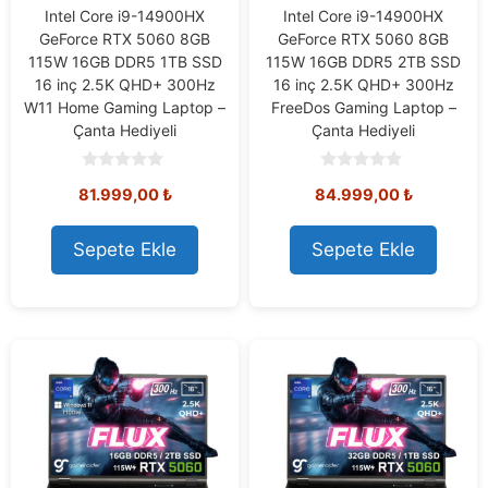
Intel Core i9-14900HX
Intel Core i9-14900HX
GeForce RTX 5060 8GB
GeForce RTX 5060 8GB
115W 16GB DDR5 1TB SSD
115W 16GB DDR5 2TB SSD
16 inç 2.5K QHD+ 300Hz
16 inç 2.5K QHD+ 300Hz
W11 Home Gaming Laptop –
FreeDos Gaming Laptop –
Çanta Hediyeli
Çanta Hediyeli
0
0
81.999,00
₺
84.999,00
₺
o
o
u
u
t
t
o
o
Sepete Ekle
Sepete Ekle
f
f
5
5