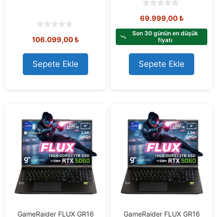
0
69.999,00
₺
o
u
t
Son 30 günün en düşük
0
106.099,00
₺
o
fiyatı
o
f
u
5
t
o
Sepete Ekle
Sepete Ekle
f
5
GameRaider FLUX GR16
GameRaider FLUX GR16