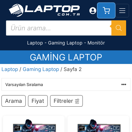
İçeriğe
atla
Products
search
Laptop
-
Gaming Laptop
-
Monitör
GAMING LAPTOP
Laptop
/
Gaming Laptop
/ Sayfa 2
Arama
Fiyat
Filtreler