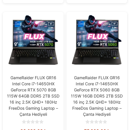
GameRaider FLUX GR16
GameRaider FLUX GR16
Intel Core i7-14650HX
Intel Core i7-14650HX
GeForce RTX 5070 8GB
GeForce RTX 5060 8GB
115W 64GB DDR5 2TB SSD
115W 16GB DDR5 2TB SSD
16 inç 2.5K QHD+ 180Hz
16 inç 2.5K QHD+ 180Hz
FreeDos Gaming Laptop –
FreeDos Gaming Laptop –
Çanta Hediyeli
Çanta Hediyeli
0
0