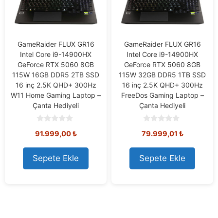
GameRaider FLUX GR16
GameRaider FLUX GR16
Intel Core i9-14900HX
Intel Core i9-14900HX
GeForce RTX 5060 8GB
GeForce RTX 5060 8GB
115W 16GB DDR5 2TB SSD
115W 32GB DDR5 1TB SSD
16 inç 2.5K QHD+ 300Hz
16 inç 2.5K QHD+ 300Hz
W11 Home Gaming Laptop –
FreeDos Gaming Laptop –
Çanta Hediyeli
Çanta Hediyeli
0
0
91.999,00
₺
79.999,01
₺
o
o
u
u
t
t
o
o
Sepete Ekle
Sepete Ekle
f
f
5
5