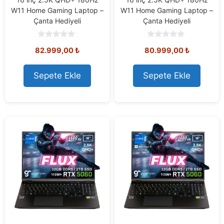
W11 Home Gaming Laptop –
W11 Home Gaming Laptop –
Çanta Hediyeli
Çanta Hediyeli
0
0
82.999,00
₺
80.999,00
₺
o
o
u
u
t
t
o
o
Sepete Ekle
Sepete Ekle
f
f
5
5