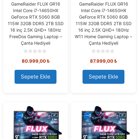
GameRaider FLUX GR16
GameRaider FLUX GR16
Intel Core i7-14650HX
Intel Core i7-14650HX
GeForce RTX 5060 8GB
GeForce RTX 5060 8GB
115W 32GB DDR5 2TB SSD
115W 32GB DDR5 2TB SSD
16 inç 2.5K QHD+ 180Hz
16 inç 2.5K QHD+ 180Hz
FreeDos Gaming Laptop –
W11 Home Gaming Laptop –
Çanta Hediyeli
Çanta Hediyeli
0
0
80.999,00
₺
87.999,00
₺
o
o
u
u
t
t
o
o
Sepete Ekle
Sepete Ekle
f
f
5
5