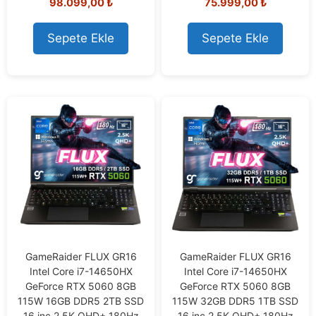
98.099,00
₺
75.999,00
₺
o
o
u
u
t
t
o
o
Sepete Ekle
Sepete Ekle
f
f
5
5
GameRaider FLUX GR16
GameRaider FLUX GR16
Intel Core i7-14650HX
Intel Core i7-14650HX
GeForce RTX 5060 8GB
GeForce RTX 5060 8GB
115W 16GB DDR5 2TB SSD
115W 32GB DDR5 1TB SSD
16 inç 2.5K QHD+ 180Hz
16 inç 2.5K QHD+ 180Hz