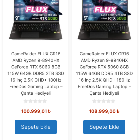
GameRaider FLUX GR16
GameRaider FLUX GR16
AMD Ryzen 9-8940HX
AMD Ryzen 9-8940HX
GeForce RTX 5060 8GB
GeForce RTX 5060 8GB
115W 64GB DDR5 2TB SSD
115W 64GB DDR5 4TB SSD
16 inç 2.5K QHD+ 180Hz
16 inç 2.5K QHD+ 180Hz
FreeDos Gaming Laptop –
FreeDos Gaming Laptop –
Çanta Hediyeli
Çanta Hediyeli
0
0
100.999,01
₺
108.999,00
₺
o
o
u
u
t
t
o
o
Sepete Ekle
Sepete Ekle
f
f
5
5