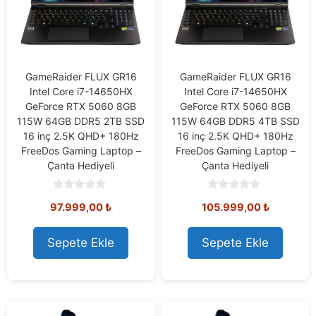
GameRaider FLUX GR16
GameRaider FLUX GR16
Intel Core i7-14650HX
Intel Core i7-14650HX
GeForce RTX 5060 8GB
GeForce RTX 5060 8GB
115W 64GB DDR5 2TB SSD
115W 64GB DDR5 4TB SSD
16 inç 2.5K QHD+ 180Hz
16 inç 2.5K QHD+ 180Hz
FreeDos Gaming Laptop –
FreeDos Gaming Laptop –
Çanta Hediyeli
Çanta Hediyeli
0
0
97.999,00
₺
105.999,00
₺
o
o
u
u
t
t
o
o
Sepete Ekle
Sepete Ekle
f
f
5
5