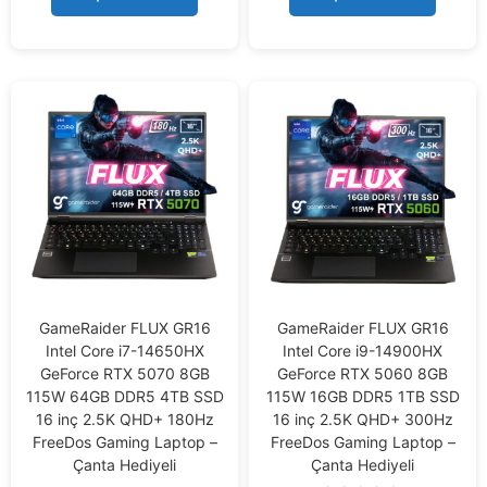
5
5
GameRaider FLUX GR16
GameRaider FLUX GR16
Intel Core i7-14650HX
Intel Core i9-14900HX
GeForce RTX 5070 8GB
GeForce RTX 5060 8GB
115W 64GB DDR5 4TB SSD
115W 16GB DDR5 1TB SSD
16 inç 2.5K QHD+ 180Hz
16 inç 2.5K QHD+ 300Hz
FreeDos Gaming Laptop –
FreeDos Gaming Laptop –
Çanta Hediyeli
Çanta Hediyeli