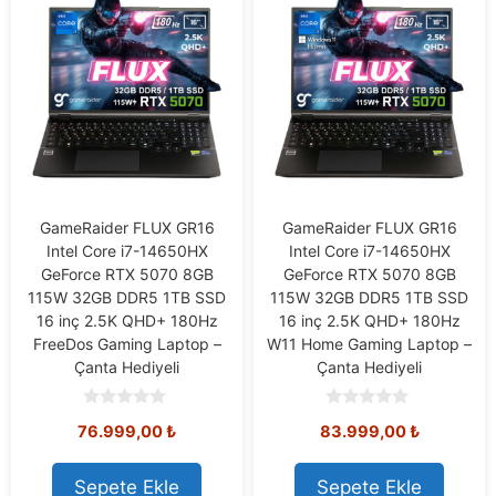
GameRaider FLUX GR16
GameRaider FLUX GR16
Intel Core i7-14650HX
Intel Core i7-14650HX
GeForce RTX 5070 8GB
GeForce RTX 5070 8GB
115W 32GB DDR5 1TB SSD
115W 32GB DDR5 1TB SSD
16 inç 2.5K QHD+ 180Hz
16 inç 2.5K QHD+ 180Hz
FreeDos Gaming Laptop –
W11 Home Gaming Laptop –
Çanta Hediyeli
Çanta Hediyeli
0
0
76.999,00
₺
83.999,00
₺
o
o
u
u
t
t
o
o
Sepete Ekle
Sepete Ekle
f
f