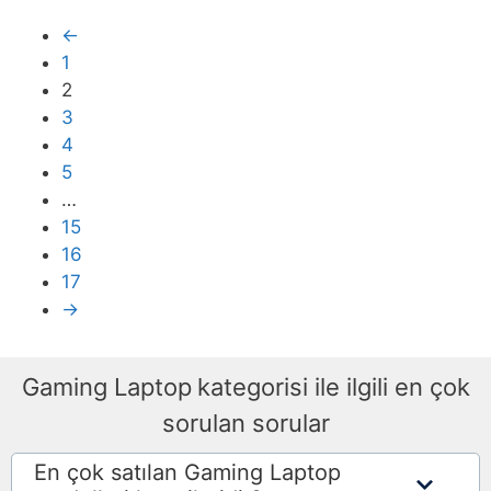
←
1
2
3
4
5
…
15
16
17
→
Gaming Laptop
kategorisi ile ilgili en çok
sorulan sorular
En çok satılan Gaming Laptop