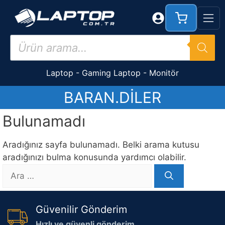
İçeriğe
atla
Products
search
Laptop
-
Gaming Laptop
-
Monitör
BARAN.DILER
Bulunamadı
Aradığınız sayfa bulunamadı. Belki arama kutusu
aradığınızı bulma konusunda yardımcı olabilir.
için
ara
Güvenilir Gönderim
Hızlı ve güvenli gönderim