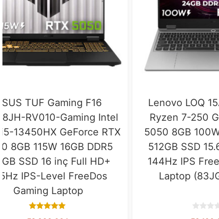
HP Omen Slim 16-an0036nt
GameRai
Intel Core Ultra 7-255H
Core i7
GeForce RTX 5060 8GB 24GB
5060 8
DDR5 2TB SSD 16 inç WUXGA
1TB SS
165Hz 3ms IPS FreeDos
180Hz F
Gaming Laptop (CK9L3EA)
–
0