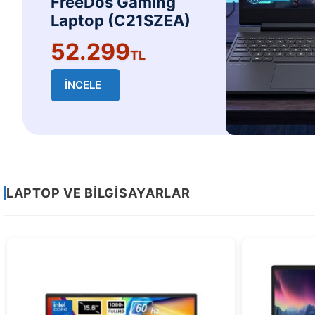
FreeDos Gaming
Laptop (C21SZEA)
52.299
TL
İNCELE
Sayfa
LAPTOP VE BİLGİSAYARLAR
2
/
2