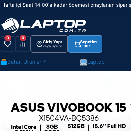
İçeriğe
Hafta içi Saat 14:00'a kadar ödemesi onaylanan sipariş
atla
0
0
Giriş Yap
Sepetim
▾
veya üye ol
0,00
₺
Bütün Ürünler
Laptop