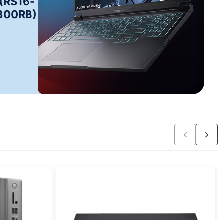
(RS16-
300RB)