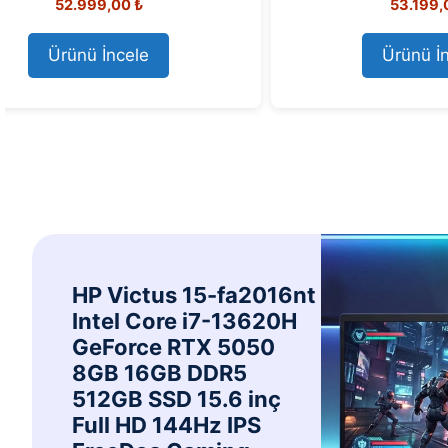
72.999,00
₺
o
u
t
o
Ürünü İncele
f
5
HP Victus 15-fa2016nt
Intel Core i7-13620H
GeForce RTX 5050
8GB 16GB DDR5
512GB SSD 15.6 inç
Full HD 144Hz IPS