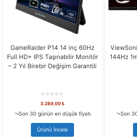
ARZOPA A3C PRO 13.3 inç
MSI PR
60Hz 1ms Full HD OLED Type-C
120Hz 
Taşınabilir Monitör
Sync
0
5.199,00
₺
o
u
t
Son 30 günün en düşük fiyatı
Son 2
o
f
5
Ürünü İncele