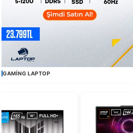
Sayfa
GAMING LAPTOP
2
/
2