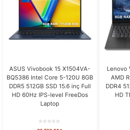
Lenovo ThinkBook 14 G7 IML
Lenovo 
Intel Core Ultra 7-155H 16GB
Intel C
DDR5 512GB 14 inç WUXGA
DDR5
60Hz IPS FreeDos Laptop
WUXGA
(21MR0050TR)
Lap
0