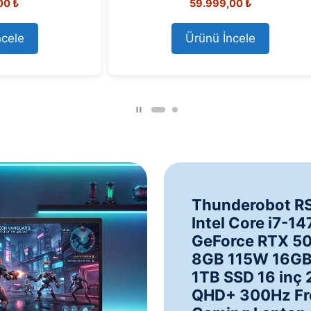
73.999,00
₺
124.099,00
₺
o
o
u
u
t
t
o
o
Ürünü İncele
Ürünü İncele
f
f
5
5
Thunderobot R
Intel Core i7-1
GeForce RTX 5
8GB 115W 16G
1TB SSD 16 inç 
QHD+ 300Hz Fr