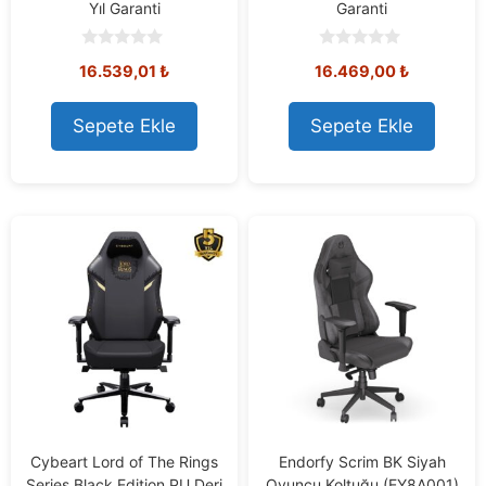
Yıl Garanti
Garanti
0
0
16.539,01
₺
16.469,00
₺
o
o
u
u
t
t
o
o
Sepete Ekle
Sepete Ekle
f
f
5
5
Cybeart Lord of The Rings
Endorfy Scrim BK Siyah
Series Black Edition PU Deri
Oyuncu Koltuğu (EY8A001)