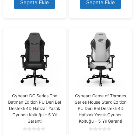
o
o
Sepete Ekle
Sepete Ekle
f
f
5
5
Cybeart DC Series The
Cybeart Game of Thrones
Batman Edition PU Deri Bel
Series House Stark Edition
Destekli 4D Hafızalı Yastık
PU Deri Bel Destekli 4D
Oyuncu Koltuğu – 5 Yıl
Hafızalı Yastık Oyuncu
Garanti
Koltuğu – 5 Yıl Garanti
0
0