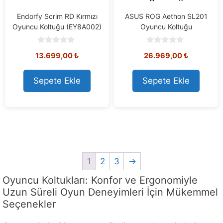
Endorfy Scrim RD Kırmızı
ASUS ROG Aethon SL201
Oyuncu Koltuğu (EY8A002)
Oyuncu Koltuğu
0
0
13.699,00
₺
26.969,00
₺
o
o
u
u
t
t
o
o
Sepete Ekle
Sepete Ekle
f
f
5
5
1
2
3
→
Oyuncu Koltukları: Konfor ve Ergonomiyle
Uzun Süreli Oyun Deneyimleri İçin Mükemmel
Seçenekler