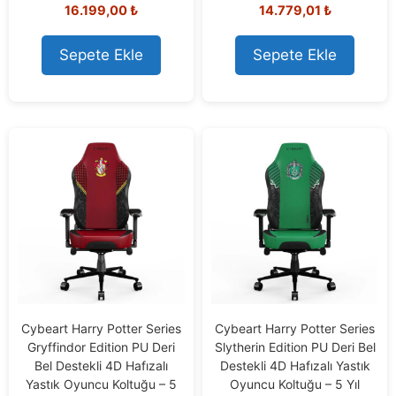
16.199,00
₺
14.779,01
₺
o
o
u
u
t
t
o
o
Sepete Ekle
Sepete Ekle
f
f
5
5
Cybeart Harry Potter Series
Cybeart Harry Potter Series
Gryffindor Edition PU Deri
Slytherin Edition PU Deri Bel
Bel Destekli 4D Hafızalı
Destekli 4D Hafızalı Yastık
Yastık Oyuncu Koltuğu – 5
Oyuncu Koltuğu – 5 Yıl