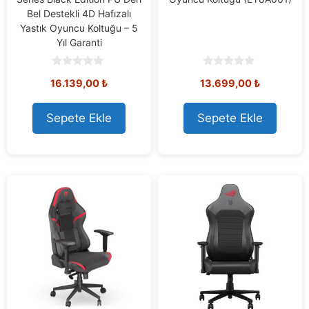
Bel Destekli 4D Hafızalı
Yastık Oyuncu Koltuğu – 5
Yıl Garanti
0
0
16.139,00
₺
13.699,00
₺
o
o
u
u
t
t
o
o
Sepete Ekle
Sepete Ekle
f
f
5
5