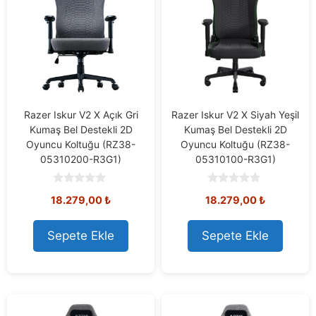
Razer Iskur V2 X Açık Gri
Razer Iskur V2 X Siyah Yeşil
Kumaş Bel Destekli 2D
Kumaş Bel Destekli 2D
Oyuncu Koltuğu (RZ38-
Oyuncu Koltuğu (RZ38-
05310200-R3G1)
05310100-R3G1)
0
0
18.279,00
₺
18.279,00
₺
o
o
u
u
t
t
o
o
Sepete Ekle
Sepete Ekle
f
f
5
5