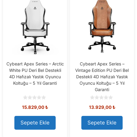
Cybeart Apex Series – Arctic
Cybeart Apex Series –
White PU Deri Bel Destekli
Vintage Edition PU Deri Bel
4D Hafızalı Yastık Oyuncu
Destekli 4D Hafızalı Yastık
Koltuğu – 5 Yıl Garanti
Oyuncu Koltuğu – 5 Yıl
Garanti
0
0
15.829,00
₺
13.929,00
₺
o
o
u
u
t
t
o
o
Sepete Ekle
Sepete Ekle
f
f
5
5