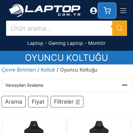
İçeriğe
atla
Products
search
Laptop
-
Gaming Laptop
-
Monitör
OYUNCU KOLTUĞU
Çevre Birimleri
/
Koltuk
/ Oyuncu Koltuğu
Arama
Fiyat
Filtreler