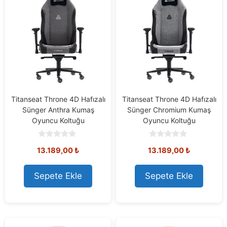
Titanseat Throne 4D Hafızalı
Titanseat Throne 4D Hafızalı
Sünger Anthra Kumaş
Sünger Chromium Kumaş
Oyuncu Koltuğu
Oyuncu Koltuğu
0
0
13.189,00
₺
13.189,00
₺
o
o
u
u
t
t
o
o
Sepete Ekle
Sepete Ekle
f
f
5
5