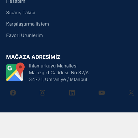
Hesabım
Sipariş Takibi
Karşılaştırma listem
Favori Ürünlerim
MAĞAZA ADRESİMİZ
Ihlamurkuyu Mahallesi
Malazgirt Caddesi, No:32/A
34771, Ümraniye / İstanbul
facebook
instagram
linkedin
youtube
X