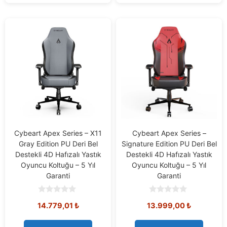
Cybeart Apex Series – X11
Cybeart Apex Series –
Gray Edition PU Deri Bel
Signature Edition PU Deri Bel
Destekli 4D Hafızalı Yastık
Destekli 4D Hafızalı Yastık
Oyuncu Koltuğu – 5 Yıl
Oyuncu Koltuğu – 5 Yıl
Garanti
Garanti
0
0
14.779,01
₺
13.999,00
₺
o
o
u
u
t
t