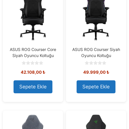
ASUS ROG Courser Core
ASUS ROG Courser Siyah
Siyah Oyuncu Koltuğu
Oyuncu Koltuğu
0
0
42.108,00
₺
49.999,00
₺
o
o
u
u
t
t
o
o
Sepete Ekle
Sepete Ekle
f
f
5
5