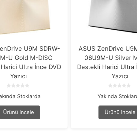
enDrive U9M SDRW-
ASUS ZenDrive U9
M-U Gold M-DISC
08U9M-U Silver 
 Harici Ultra İnce DVD
Destekli Harici Ultr
Yazıcı
Yazıcı
0
0
akında Stoklarda
Yakında Stokla
o
o
u
u
t
t
o
o
Ürünü incele
Ürünü incele
f
f
5
5