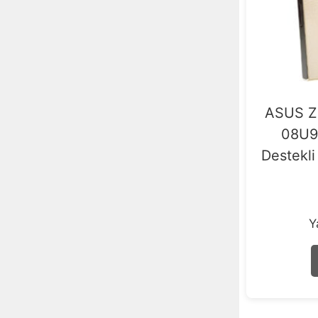
ASUS Z
08U9
Destekli
Y