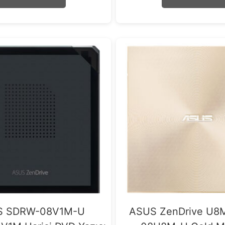
5
5
S SDRW-08V1M-U
ASUS ZenDrive U8