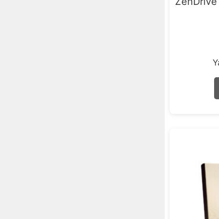
ZenDrive 
Y