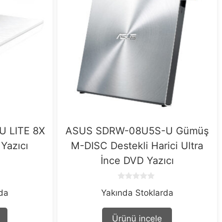
 LITE 8X
ASUS SDRW-08U5S-U Gümüş
Yazıcı
M-DISC Destekli Harici Ultra
İnce DVD Yazıcı
0
rda
Yakında Stoklarda
o
u
t
o
Ürünü incele
f