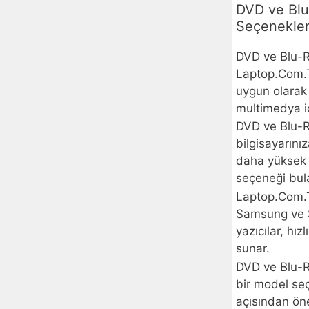
DVD ve Blu-
Seçenekle
DVD ve Blu-Ra
Laptop.Com.TR
uygun olarak t
multimedya içe
DVD ve Blu-R
bilgisayarını
daha yüksek k
seçeneği bula
Laptop.Com.T
Samsung ve So
yazıcılar, hı
sunar.
DVD ve Blu-R
bir model seç
açısından ön