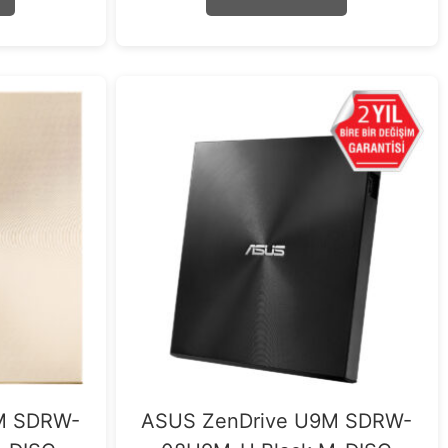
5
M SDRW-
ASUS ZenDrive U9M SDRW-