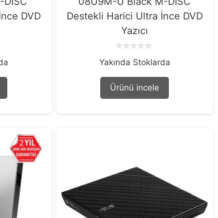
-DISC
08U9M-U Black M-DISC
a İnce DVD
Destekli Harici Ultra İnce DVD
Yazıcı
0
rda
Yakında Stoklarda
o
u
t
o
Ürünü incele
f
5