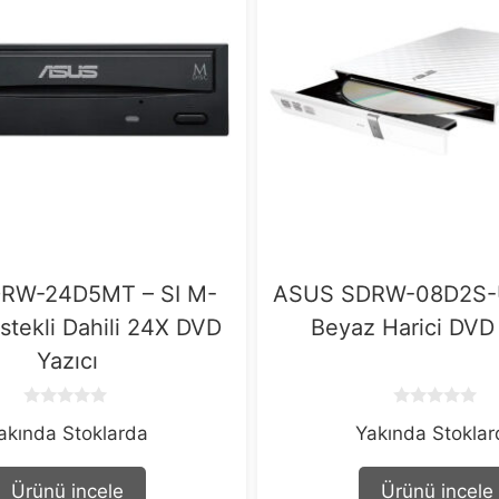
RW-24D5MT – SI M-
ASUS SDRW-08D2S-U
stekli Dahili 24X DVD
Beyaz Harici DVD 
Yazıcı
0
0
akında Stoklarda
Yakında Stokla
o
o
u
u
t
t
o
o
Ürünü incele
Ürünü incele
f
f