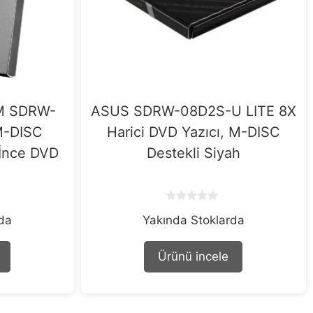
M SDRW-
ASUS SDRW-08D2S-U LITE 8X
M-DISC
Harici DVD Yazıcı, M-DISC
a İnce DVD
Destekli Siyah
0
rda
Yakında Stoklarda
o
u
t
o
Ürünü incele
f
5