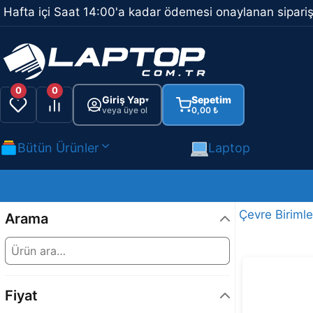
İçeriğe
Hafta içi Saat 14:00'a kadar ödemesi onaylanan sipariş
atla
0
0
Giriş Yap
Sepetim
▾
veya üye ol
0,00
₺
Bütün Ürünler
Laptop
Çevre Birimle
Arama
Fiyat