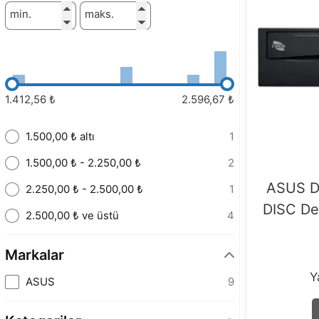
min.
maks.
1.412,56 ₺
2.596,67 ₺
1.500,00 ₺ altı
1
1.500,00 ₺ - 2.250,00 ₺
2
ASUS D
2.250,00 ₺ - 2.500,00 ₺
1
DISC De
2.500,00 ₺ ve üstü
4
Markalar
Y
ASUS
9