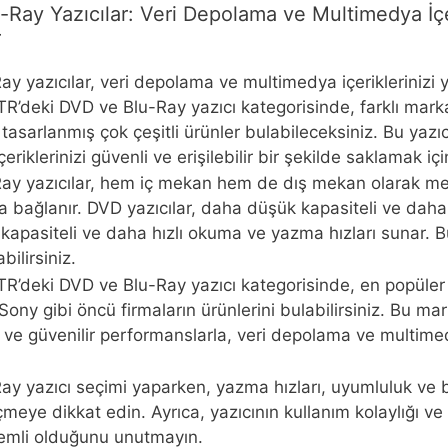
Ray Yazıcılar: Veri Depolama ve Multimedya İçer
r
y yazıcılar, veri depolama ve multimedya içeriklerinizi 
’deki DVD ve Blu-Ray yazıcı kategorisinde, farklı marka 
asarlanmış çok çeşitli ürünler bulabileceksiniz. Bu yazıcıla
riklerinizi güvenli ve erişilebilir bir şekilde saklamak içi
ay yazıcılar, hem iç mekan hem de dış mekan olarak mev
za bağlanır. DVD yazıcılar, daha düşük kapasiteli ve daha
apasiteli ve daha hızlı okuma ve yazma hızları sunar. Bu
bilirsiniz.
R’deki DVD ve Blu-Ray yazıcı kategorisinde, en popüler 
ny gibi öncü firmaların ürünlerini bulabilirsiniz. Bu ma
zlı ve güvenilir performanslarla, veri depolama ve multi
ay yazıcı seçimi yaparken, yazma hızları, uyumluluk ve
meye dikkat edin. Ayrıca, yazıcının kullanım kolaylığı ve 
emli olduğunu unutmayın.