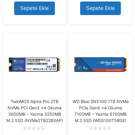
5
t
o
Sepete Ekle
Sepete Ekle
f
5
TwinMOS Alpha Pro 2TB
WD Blue SN5100 1TB NVMe
NVMe PCI Gen3 x4 Okuma
PCIe Gen4 x4 Okuma
3600MB – Yazma 3250MB
7100MB – Yazma 6700MB
M.2 SSD (NVMe2TB2280AP)
M.2 SSD (WDS100T5B0E)
0
0