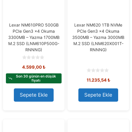
Lexar NM610PRO 500GB
Lexar NM620 1TB NVMe
PCIe Gen3 x4 Okuma
PCIe Gen3 x4 Okuma
3300MB – Yazma 1700MB
3500MB – Yazma 3000MB
M.2 SSD (LNM610P500G-
M.2 SSD (LNM620X001T-
RNNNG)
RNNNG)
0
4.599,00
₺
o
u
t
Son 30 günün en düşük
0
11.235,54
₺
o
fiyatı
o
f
u
5
t
o
Sepete Ekle
Sepete Ekle
f
5