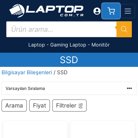
İçeriğe
atla
Products
search
Laptop
-
Gaming Laptop
-
Monitör
SSD
Bilgisayar Bileşenleri
/ SSD
Arama
Fiyat
Filtreler