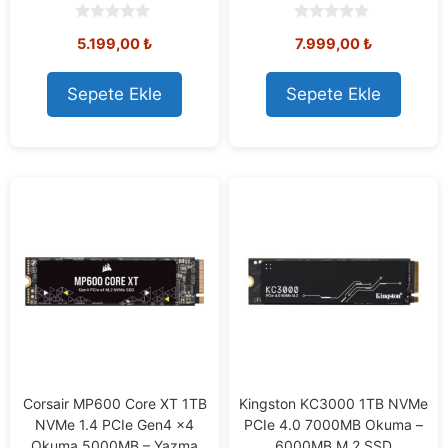
0
0
5.199,00
₺
7.999,00
₺
o
o
u
u
t
t
o
o
Sepete Ekle
Sepete Ekle
f
f
5
5
Corsair MP600 Core XT 1TB
Kingston KC3000 1TB NVMe
NVMe 1.4 PCIe Gen4 x4
PCIe 4.0 7000MB Okuma –
Okuma 5000MB – Yazma
6000MB M.2 SSD