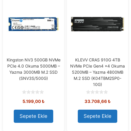
Kingston NV3 500GB NVMe
KLEVV CRAS 910G 4TB
PCIe 4.0 Okuma 5000MB –
NVMe PCIe Gen4 x4 Okuma
Yazma 3000MB M.2 SSD
5200MB – Yazma 4800MB
(SNV3S/500G)
M.2 SSD (K04TBM2SP0-
10G)
0
0
5.199,00
₺
33.708,66
₺
o
o
u
u
t
t
o
o
Sepete Ekle
Sepete Ekle
f
f
5
5