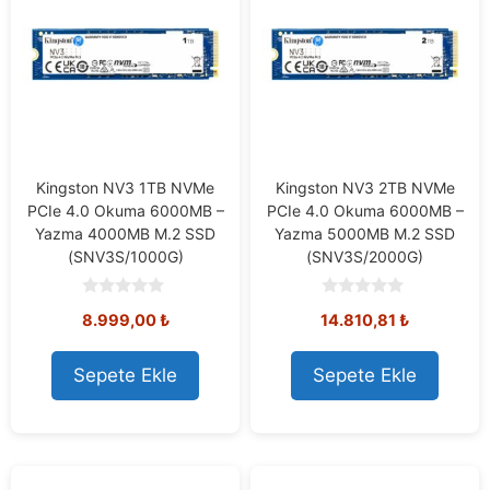
Kingston NV3 1TB NVMe
Kingston NV3 2TB NVMe
PCIe 4.0 Okuma 6000MB –
PCIe 4.0 Okuma 6000MB –
Yazma 4000MB M.2 SSD
Yazma 5000MB M.2 SSD
(SNV3S/1000G)
(SNV3S/2000G)
0
0
8.999,00
₺
14.810,81
₺
o
o
u
u
t
t
o
o
Sepete Ekle
Sepete Ekle
f
f
5
5