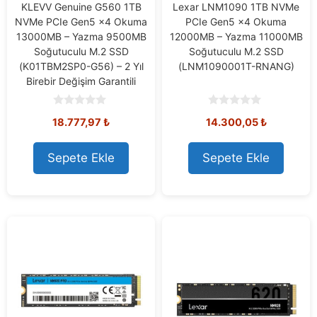
KLEVV Genuine G560 1TB
Lexar LNM1090 1TB NVMe
NVMe PCIe Gen5 x4 Okuma
PCIe Gen5 x4 Okuma
13000MB – Yazma 9500MB
12000MB – Yazma 11000MB
Soğutuculu M.2 SSD
Soğutuculu M.2 SSD
(K01TBM2SP0-G56) – 2 Yıl
(LNM1090001T-RNANG)
Birebir Değişim Garantili
0
0
18.777,97
₺
14.300,05
₺
o
o
u
u
t
t
o
o
Sepete Ekle
Sepete Ekle
f
f
5
5