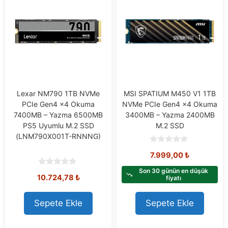
Lexar NM790 1TB NVMe
MSI SPATIUM M450 V1 1TB
PCIe Gen4 x4 Okuma
NVMe PCIe Gen4 x4 Okuma
7400MB – Yazma 6500MB
3400MB – Yazma 2400MB
PS5 Uyumlu M.2 SSD
M.2 SSD
(LNM790X001T-RNNNG)
0
7.999,00
₺
o
u
t
Son 30 günün en düşük
0
10.724,78
₺
o
fiyatı
o
f
u
5
t
o
Sepete Ekle
Sepete Ekle
f
5