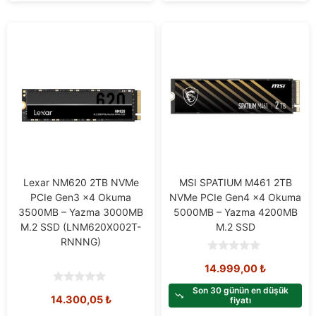
Lexar NM620 2TB NVMe
MSI SPATIUM M461 2TB
PCIe Gen3 x4 Okuma
NVMe PCIe Gen4 x4 Okuma
3500MB – Yazma 3000MB
5000MB – Yazma 4200MB
M.2 SSD (LNM620X002T-
M.2 SSD
RNNNG)
0
14.999,00
₺
o
u
t
Son 30 günün en düşük
0
14.300,05
₺
o
fiyatı
o
f
u