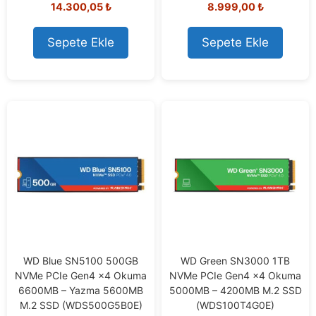
14.300,05
₺
8.999,00
₺
o
o
u
u
t
t
o
o
Sepete Ekle
Sepete Ekle
f
f
5
5
WD Blue SN5100 500GB
WD Green SN3000 1TB
NVMe PCIe Gen4 x4 Okuma
NVMe PCIe Gen4 x4 Okuma
6600MB – Yazma 5600MB
5000MB – 4200MB M.2 SSD
M.2 SSD (WDS500G5B0E)
(WDS100T4G0E)