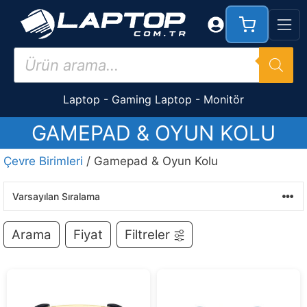
İçeriğe
atla
Products
search
Laptop
-
Gaming Laptop
-
Monitör
GAMEPAD & OYUN KOLU
Çevre Birimleri
/ Gamepad & Oyun Kolu
Arama
Fiyat
Filtreler