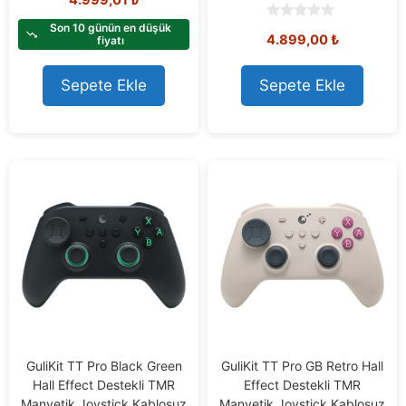
o
u
t
Son 10 günün en düşük
0
4.899,00
₺
o
fiyatı
o
f
u
5
t
o
Sepete Ekle
Sepete Ekle
f
5
GuliKit TT Pro Black Green
GuliKit TT Pro GB Retro Hall
Hall Effect Destekli TMR
Effect Destekli TMR
Manyetik Joystick Kablosuz
Manyetik Joystick Kablosuz