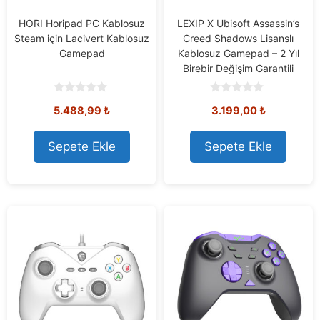
HORI Horipad PC Kablosuz
LEXIP X Ubisoft Assassin’s
Steam için Lacivert Kablosuz
Creed Shadows Lisanslı
Gamepad
Kablosuz Gamepad – 2 Yıl
Birebir Değişim Garantili
0
0
5.488,99
₺
3.199,00
₺
o
o
u
u
t
t
o
o
Sepete Ekle
Sepete Ekle
f
f
5
5