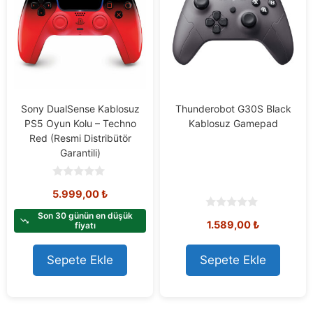
Sony DualSense Kablosuz
Thunderobot G30S Black
PS5 Oyun Kolu – Techno
Kablosuz Gamepad
Red (Resmi Distribütör
Garantili)
0
5.999,00
₺
o
u
t
Son 30 günün en düşük
0
1.589,00
₺
o
fiyatı
o
f
u
5
t
o
Sepete Ekle
Sepete Ekle
f
5