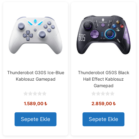
Thunderobot G30S Ice-Blue
Thunderobot G50S Black
Kablosuz Gamepad
Hall Effect Kablosuz
Gamepad
0
0
1.589,00
₺
2.859,00
₺
o
o
u
u
t
t
o
o
Sepete Ekle
Sepete Ekle
f
f
5
5