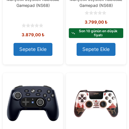
Gamepad (NS68)
Gamepad (NS68)
0
3.799,00
₺
o
u
t
Son 10 günün en düşük
0
3.879,00
₺
o
fiyatı
o
f
u
5
t
o
Sepete Ekle
Sepete Ekle
f
5