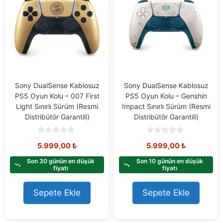
Sony DualSense Kablosuz
Sony DualSense Kablosuz
PS5 Oyun Kolu – 007 First
PS5 Oyun Kolu – Genshin
Light Sınırlı Sürüm (Resmi
Impact Sınırlı Sürüm (Resmi
Distribütör Garantili)
Distribütör Garantili)
0
0
5.999,00
₺
5.999,00
₺
o
o
u
u
t
t
Son 30 günün en düşük
Son 10 günün en düşük
o
o
fiyatı
fiyatı
f
f
5
5
Sepete Ekle
Sepete Ekle