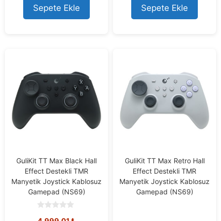
o
Sepete Ekle
Sepete Ekle
f
5
GuliKit TT Max Black Hall
GuliKit TT Max Retro Hall
Effect Destekli TMR
Effect Destekli TMR
Manyetik Joystick Kablosuz
Manyetik Joystick Kablosuz
Gamepad (NS69)
Gamepad (NS69)
0
4.999,01
₺