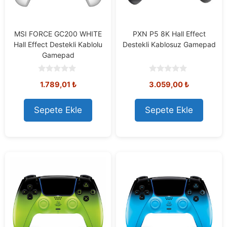
MSI FORCE GC200 WHITE
PXN P5 8K Hall Effect
Hall Effect Destekli Kablolu
Destekli Kablosuz Gamepad
Gamepad
0
0
1.789,01
₺
3.059,00
₺
o
o
u
u
t
t
o
o
Sepete Ekle
Sepete Ekle
f
f
5
5