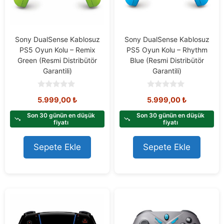
Sony DualSense Kablosuz
Sony DualSense Kablosuz
PS5 Oyun Kolu – Remix
PS5 Oyun Kolu – Rhythm
Green (Resmi Distribütör
Blue (Resmi Distribütör
Garantili)
Garantili)
0
0
5.999,00
₺
5.999,00
₺
o
o
u
u
t
t
Son 30 günün en düşük
Son 30 günün en düşük
o
o
fiyatı
fiyatı
f
f
5
5
Sepete Ekle
Sepete Ekle