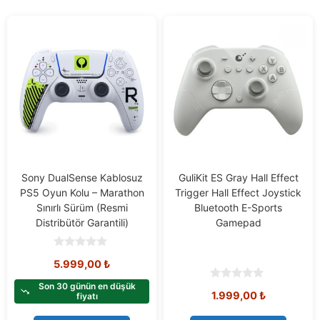
Sony DualSense Kablosuz
GuliKit ES Gray Hall Effect
PS5 Oyun Kolu – Marathon
Trigger Hall Effect Joystick
Sınırlı Sürüm (Resmi
Bluetooth E-Sports
Distribütör Garantili)
Gamepad
0
5.999,00
₺
o
u
t
Son 30 günün en düşük
0
1.999,00
₺
o
fiyatı
o
f
u
5
t