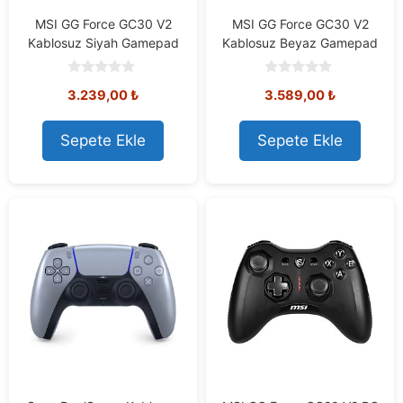
MSI GG Force GC30 V2
MSI GG Force GC30 V2
Kablosuz Siyah Gamepad
Kablosuz Beyaz Gamepad
0
0
3.239,00
₺
3.589,00
₺
o
o
u
u
t
t
o
o
Sepete Ekle
Sepete Ekle
f
f
5
5