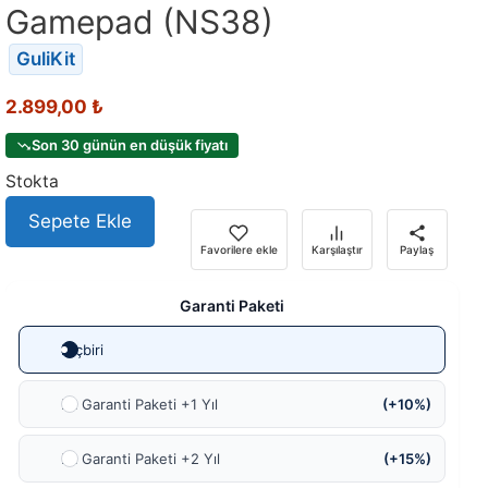
Gamepad (NS38)
GuliKit
2.899,00
₺
Son 30 günün en düşük fiyatı
Stokta
Sepete Ekle
Favorilere ekle
Karşılaştır
Paylaş
Garanti Paketi
Hiçbiri
Ek Garanti Paketi +1 Yıl
(+10%)
Ek Garanti Paketi +2 Yıl
(+15%)