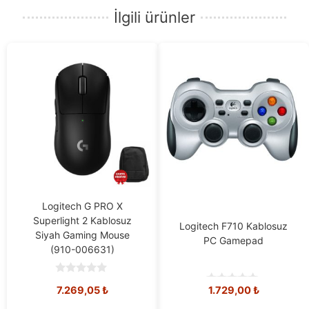
İlgili ürünler
Logitech G PRO X
Superlight 2 Kablosuz
Logitech F710 Kablosuz
Siyah Gaming Mouse
PC Gamepad
(910-006631)
0
Orijinal
Mevcut
7.269,05
₺
1.729,00
₺
o
0
u
o
fiyat:
fiyat: