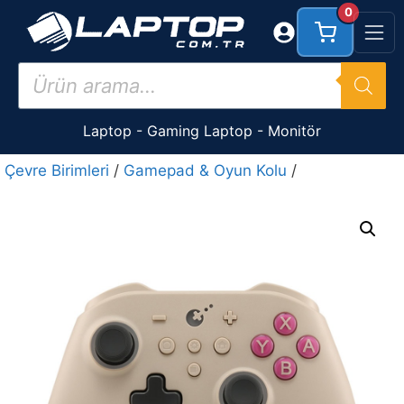
İçeriğe
0
atla
Products
search
Laptop
-
Gaming Laptop
-
Monitör
Çevre Birimleri
/
Gamepad & Oyun Kolu
/