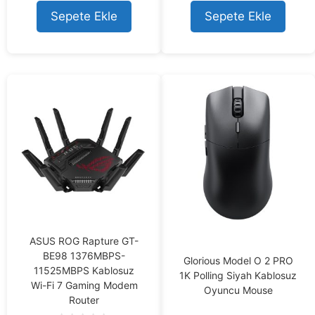
t
u
7.778,73 ₺.
7.269,05 ₺.
o
t
Sepete Ekle
Sepete Ekle
f
o
5
f
5
ASUS ROG Rapture GT-
BE98 1376MBPS-
Glorious Model O 2 PRO
11525MBPS Kablosuz
1K Polling Siyah Kablosuz
Wi-Fi 7 Gaming Modem
Oyuncu Mouse
Router