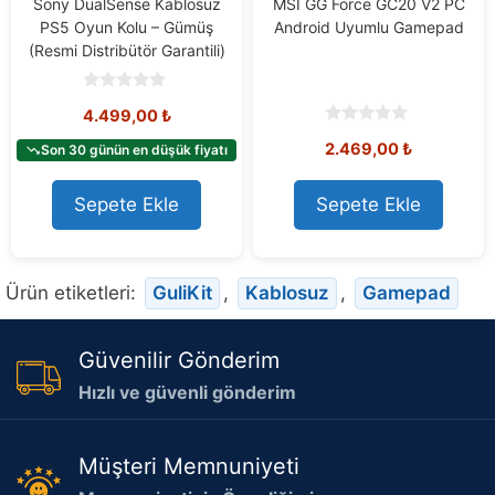
Sony DualSense Kablosuz
MSI GG Force GC20 V2 PC
PS5 Oyun Kolu – Gümüş
Android Uyumlu Gamepad
(Resmi Distribütör Garantili)
0
4.499,00
₺
o
u
0
2.469,00
₺
t
Son 30 günün en düşük fiyatı
o
o
u
f
t
5
o
Sepete Ekle
Sepete Ekle
f
5
Ürün etiketleri:
GuliKit
,
Kablosuz
,
Gamepad
Güvenilir Gönderim
Hızlı ve güvenli gönderim
Müşteri Memnuniyeti