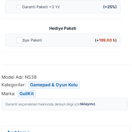
Ek Garanti Paketi +3 Yıl
(+25%)
Hediye Paketi
Hediye Paketi
(+
199,00
₺
)
Model Adı:
NS38
Kategoriler:
Gamepad & Oyun Kolu
Marka:
GuliKit
tıklayınız.
Garanti seçenekleri hakkında detaylı bilgi için