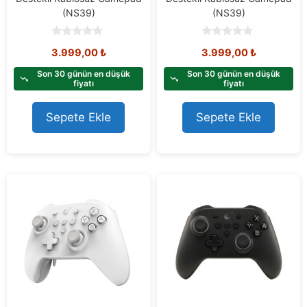
(NS39)
(NS39)
0
0
3.999,00
₺
3.999,00
₺
o
o
u
u
t
t
Son 30 günün en düşük
Son 30 günün en düşük
o
o
fiyatı
fiyatı
f
f
5
5
Sepete Ekle
Sepete Ekle