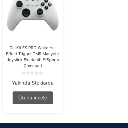
GuliKit ES PRO White Hall
Effect Trigger TMR Manyetik
Joystick Bluetooth E-Sports
Gamepad
0
Yakında Stoklarda
o
u
t
o
Ürünü incele
f
5