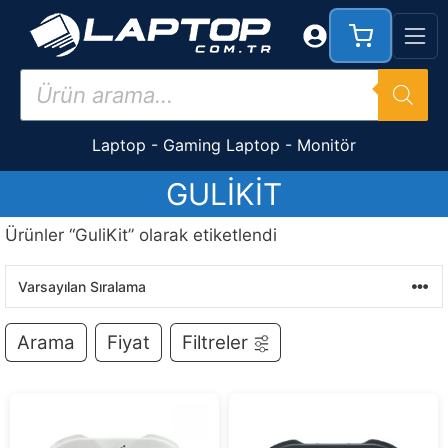
İçeriğe
atla
Products
search
Laptop
-
Gaming Laptop
-
Monitör
GULIKIT
Ürünler “GuliKit” olarak etiketlendi
Arama
Fiyat
Filtreler