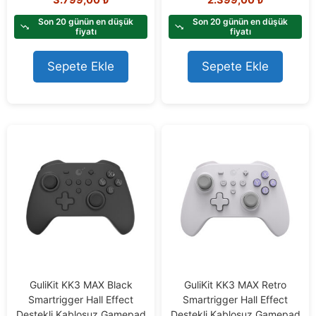
o
o
u
u
t
t
Son 20 günün en düşük
Son 20 günün en düşük
o
o
fiyatı
fiyatı
f
f
5
5
Sepete Ekle
Sepete Ekle
GuliKit KK3 MAX Black
GuliKit KK3 MAX Retro
Smartrigger Hall Effect
Smartrigger Hall Effect
Destekli Kablosuz Gamepad
Destekli Kablosuz Gamepad