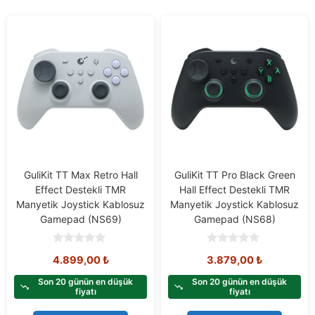
GuliKit TT Max Retro Hall
GuliKit TT Pro Black Green
Effect Destekli TMR
Hall Effect Destekli TMR
Manyetik Joystick Kablosuz
Manyetik Joystick Kablosuz
Gamepad (NS69)
Gamepad (NS68)
0
0
4.899,00
₺
3.879,00
₺
o
o
u
u
t
t
Son 20 günün en düşük
Son 20 günün en düşük
o
o
fiyatı
fiyatı
f
f
5
5