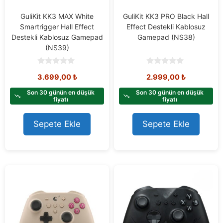
GuliKit KK3 MAX White
GuliKit KK3 PRO Black Hall
Smartrigger Hall Effect
Effect Destekli Kablosuz
Destekli Kablosuz Gamepad
Gamepad (NS38)
(NS39)
0
0
3.699,00
₺
2.999,00
₺
o
o
u
u
t
t
Son 30 günün en düşük
Son 30 günün en düşük
o
o
fiyatı
fiyatı
f
f
5
5
Sepete Ekle
Sepete Ekle