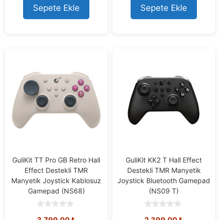
Sepete Ekle
Sepete Ekle
GuliKit TT Pro GB Retro Hall
GuliKit KK2 T Hall Effect
Effect Destekli TMR
Destekli TMR Manyetik
Manyetik Joystick Kablosuz
Joystick Bluetooth Gamepad
Gamepad (NS68)
(NS09 T)
0
0
3.799,00
₺
2.399,00
₺