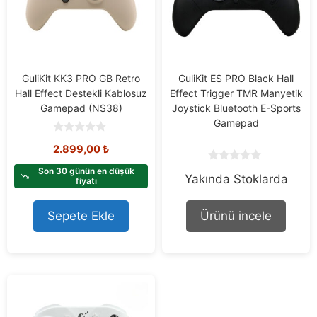
GuliKit KK3 PRO GB Retro
GuliKit ES PRO Black Hall
Hall Effect Destekli Kablosuz
Effect Trigger TMR Manyetik
Gamepad (NS38)
Joystick Bluetooth E-Sports
Gamepad
0
2.899,00
₺
o
u
0
t
Son 30 günün en düşük
Yakında Stoklarda
o
o
fiyatı
u
f
t
5
o
Sepete Ekle
Ürünü incele
f
5