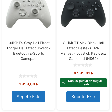
GuliKit ES Gray Hall Effect
GuliKit TT Max Black Hall
Trigger Hall Effect Joystick
Effect Destekli TMR
Bluetooth E-Sports
Manyetik Joystick Kablosuz
Gamepad
Gamepad (NS69)
0
4.999,01
₺
o
u
t
Son 20 günün en düşük
0
1.999,00
₺
o
fiyatı
o
f
u
5
t
o
Sepete Ekle
Sepete Ekle
f
5