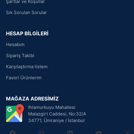
Şartlar ve Koşullar
Sık Sorulan Sorular
HESAP BİLGİLERİ
Hesabım
Sipariş Takibi
Karşılaştırma listem
Favori Ürünlerim
MAĞAZA ADRESİMİZ
Ihlamurkuyu Mahallesi
Malazgirt Caddesi, No:32/A
34771, Ümraniye / İstanbul
facebook
instagram
linkedin
youtube
X