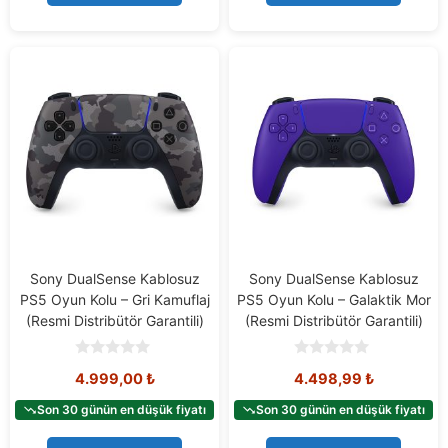
5
Sony DualSense Kablosuz
Sony DualSense Kablosuz
PS5 Oyun Kolu – Gri Kamuflaj
PS5 Oyun Kolu – Galaktik Mor
(Resmi Distribütör Garantili)
(Resmi Distribütör Garantili)
0
0
4.999,00
₺
4.498,99
₺
o
o
u
u
t
t
Son 30 günün en düşük fiyatı
Son 30 günün en düşük fiyatı
o
o
f
f