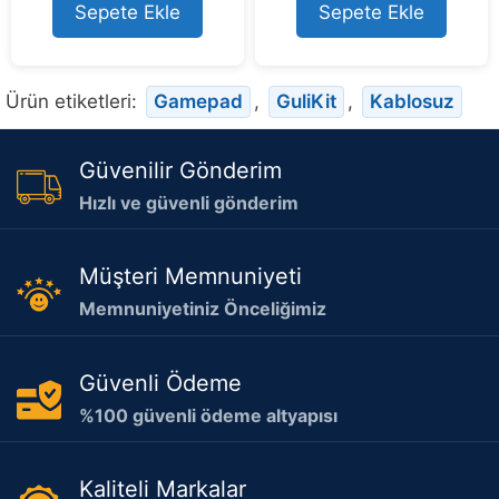
5
5
Sepete Ekle
Sepete Ekle
Ürün etiketleri:
Gamepad
,
GuliKit
,
Kablosuz
Güvenilir Gönderim
Hızlı ve güvenli gönderim
Müşteri Memnuniyeti
Memnuniyetiniz Önceliğimiz
Güvenli Ödeme
%100 güvenli ödeme altyapısı
Kaliteli Markalar