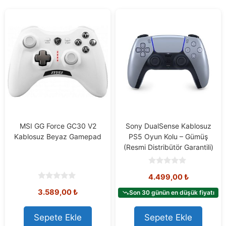
MSI GG Force GC30 V2
Sony DualSense Kablosuz
Kablosuz Beyaz Gamepad
PS5 Oyun Kolu – Gümüş
(Resmi Distribütör Garantili)
0
4.499,00
₺
o
u
0
3.589,00
₺
t
Son 30 günün en düşük fiyatı
o
o
u
f
t
5
o
Sepete Ekle
Sepete Ekle
f