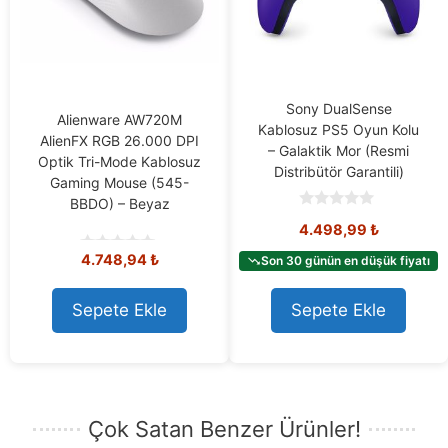
Sony DualSense
Alienware AW720M
Kablosuz PS5 Oyun Kolu
AlienFX RGB 26.000 DPI
– Galaktik Mor (Resmi
Optik Tri-Mode Kablosuz
Distribütör Garantili)
Gaming Mouse (545-
BBDO) – Beyaz
0
4.498,99
₺
o
u
4.748,94
₺
t
Son 30 günün en düşük fiyatı
0
o
o
f
u
5
t
Sepete Ekle
Sepete Ekle
o
f
5
Çok Satan Benzer Ürünler!