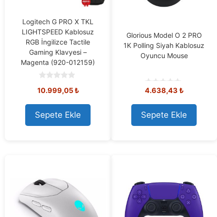
Logitech G PRO X TKL
LIGHTSPEED Kablosuz
Glorious Model O 2 PRO
RGB İngilizce Tactile
1K Polling Siyah Kablosuz
Gaming Klavyesi –
Oyuncu Mouse
Magenta (920-012159)
0
Orijinal
Mevcut
10.999,05
₺
4.638,43
₺
o
0
u
o
fiyat:
fiyat:
t
u
11.508,73 ₺.
10.999,05 ₺.
o
t
Sepete Ekle
Sepete Ekle
f
o
5
f
5