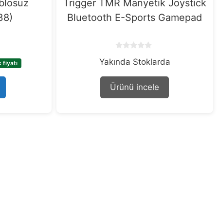
ablosuz
Trigger TMR Manyetik Joystick
38)
Bluetooth E-Sports Gamepad
0
Yakında Stoklarda
o
fiyatı
u
t
o
Ürünü incele
f
5