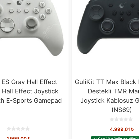
t ES Gray Hall Effect
GuliKit TT Max Black 
 Hall Effect Joystick
Destekli TMR Ma
th E-Sports Gamepad
Joystick Kablosuz
(NS69)
0
4.999,01
₺
o
u
0
1.999,00
₺
t
Son 10 günün en düşük 