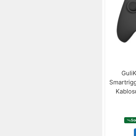
Guli
Smartrigg
Kablos
So