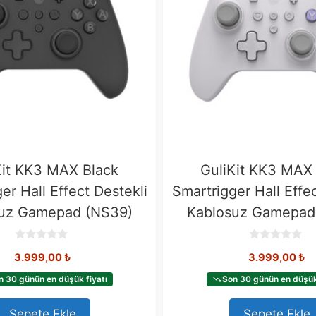
Kit KK3 MAX Black
GuliKit KK3 MAX
er Hall Effect Destekli
Smartrigger Hall Effe
uz Gamepad (NS39)
Kablosuz Gamepad
0
0
3.999,00
₺
3.999,00
₺
o
o
u
u
t
t
n 30 günün en düşük fiyatı
Son 30 günün en düşük 
o
o
f
f
5
5
Sepete Ekle
Sepete Ekle