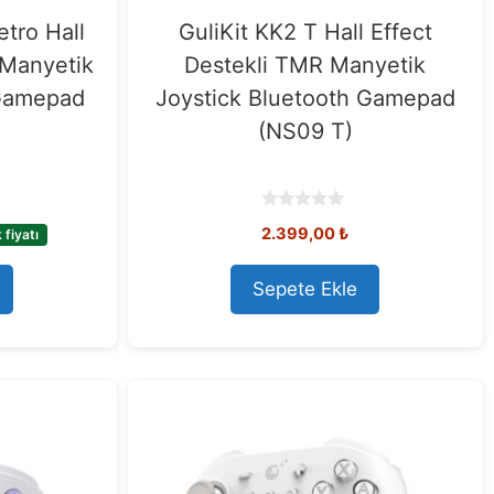
etro Hall
GuliKit KK2 T Hall Effect
 Manyetik
Destekli TMR Manyetik
 Gamepad
Joystick Bluetooth Gamepad
(NS09 T)
0
2.399,00
₺
fiyatı
o
u
t
o
Sepete Ekle
f
5