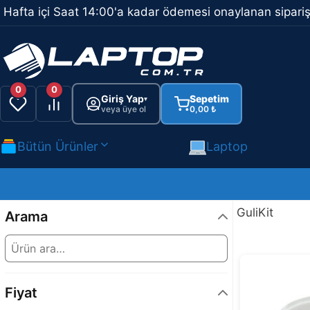
İçeriğe
Hafta içi Saat 14:00'a kadar ödemesi onaylanan sipariş
atla
0
0
Giriş Yap
Sepetim
▾
veya üye ol
0,00
₺
Bütün Ürünler
Laptop
GuliKit
Arama
Fiyat