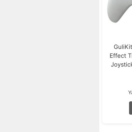
GuliKi
Effect 
Joystic
Y