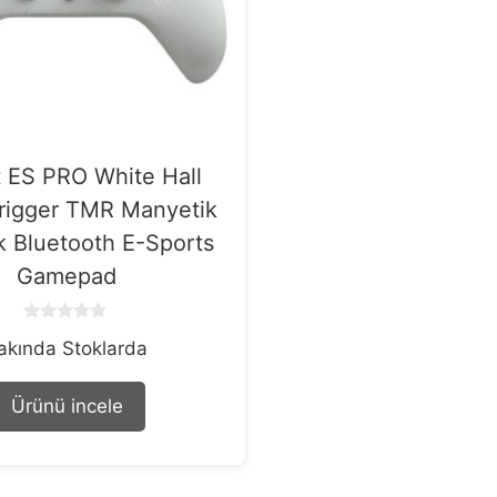
t ES PRO White Hall
Trigger TMR Manyetik
k Bluetooth E-Sports
Gamepad
0
akında Stoklarda
o
u
t
o
Ürünü incele
f
5