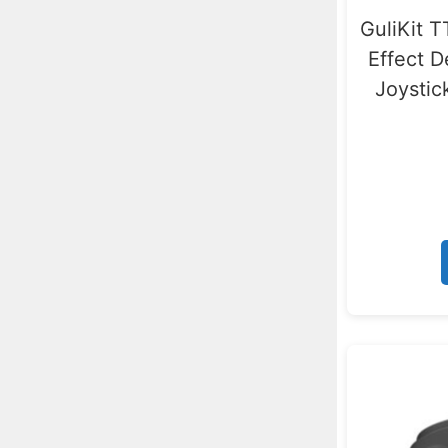
GuliKit T
Effect D
Joysti