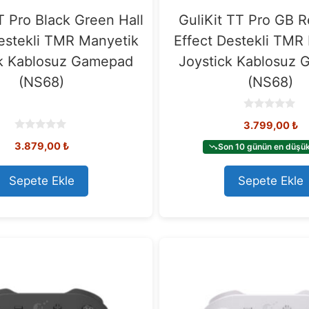
T Pro Black Green Hall
GuliKit TT Pro GB R
estekli TMR Manyetik
Effect Destekli TMR
ck Kablosuz Gamepad
Joystick Kablosuz
(NS68)
(NS68)
0
3.799,00
₺
o
u
0
3.879,00
₺
t
Son 10 günün en düşük 
o
o
u
f
t
5
o
Sepete Ekle
Sepete Ekle
f
5