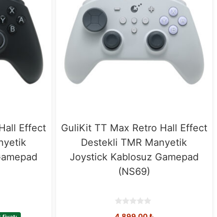
Hall Effect
GuliKit TT Max Retro Hall Effect
nyetik
Destekli TMR Manyetik
 Gamepad
Joystick Kablosuz Gamepad
(NS69)
0
4.899,00
₺
fiyatı