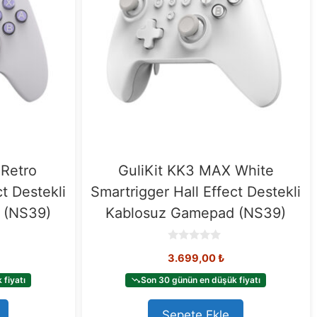
 Retro
GuliKit KK3 MAX White
ct Destekli
Smartrigger Hall Effect Destekli
 (NS39)
Kablosuz Gamepad (NS39)
0
3.699,00
₺
o
u
t
fiyatı
Son 30 günün en düşük fiyatı
o
f
5
Sepete Ekle