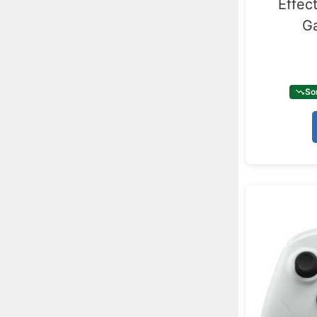
Effec
G
So