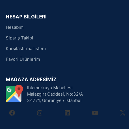
HESAP BİLGİLERİ
Hesabım
Sipariş Takibi
Karşılaştırma listem
Favori Ürünlerim
MAĞAZA ADRESİMİZ
Ihlamurkuyu Mahallesi
Malazgirt Caddesi, No:32/A
34771, Ümraniye / İstanbul
facebook
instagram
linkedin
youtube
X