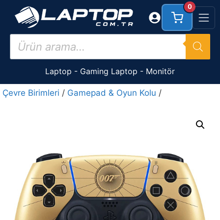
İçeriğe
0
atla
Products
search
Laptop
-
Gaming Laptop
-
Monitör
Çevre Birimleri
/
Gamepad & Oyun Kolu
/