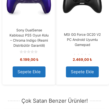
Sony DualSense
MSI GG Force GC20 V2
Kablosuz PS5 Oyun Kolu
PC Android Uyumlu
– Chroma Indigo (Resmi
Gamepad
Distribütör Garantili)
0
6.199,00
₺
2.469,00
₺
o
0
u
o
t
u
o
t
Sepete Ekle
Sepete Ekle
f
o
5
f
5
Çok Satan Benzer Ürünler!