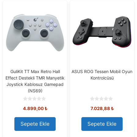
GuliKit TT Max Retro Hall
ASUS ROG Tessen Mobil Oyun
Effect Destekli TMR Manyetik
Kontrolcüsü
Joystick Kablosuz Gamepad
(NS69)
0
0
4.899,00
₺
7.028,88
₺
o
o
u
u
t
t
o
o
Sepete Ekle
Sepete Ekle
f
f
5
5