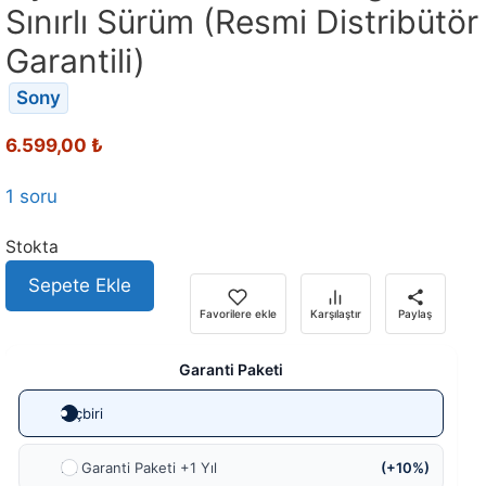
Sınırlı Sürüm (Resmi Distribütör
Garantili)
Sony
6.599,00
₺
1 soru
Stokta
Sepete Ekle
Favorilere ekle
Karşılaştır
Paylaş
Garanti Paketi
Hiçbiri
Ek Garanti Paketi +1 Yıl
(+10%)