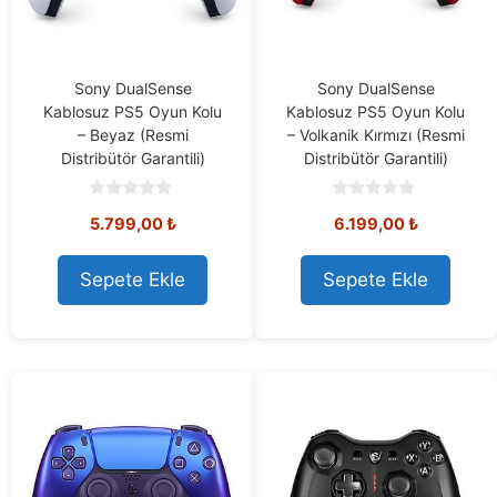
Sony DualSense
Sony DualSense
Kablosuz PS5 Oyun Kolu
Kablosuz PS5 Oyun Kolu
– Beyaz (Resmi
– Volkanik Kırmızı (Resmi
Distribütör Garantili)
Distribütör Garantili)
0
0
5.799,00
₺
6.199,00
₺
o
o
u
u
t
t
o
o
Sepete Ekle
Sepete Ekle
f
f
5
5