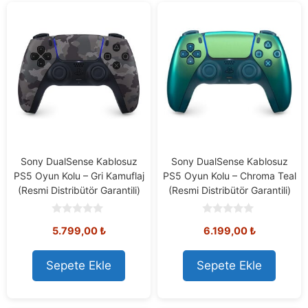
Sony DualSense Kablosuz
Sony DualSense Kablosuz
PS5 Oyun Kolu – Gri Kamuflaj
PS5 Oyun Kolu – Chroma Teal
(Resmi Distribütör Garantili)
(Resmi Distribütör Garantili)
0
0
5.799,00
₺
6.199,00
₺
o
o
u
u
t
t
o
o
Sepete Ekle
Sepete Ekle
f
f
5
5