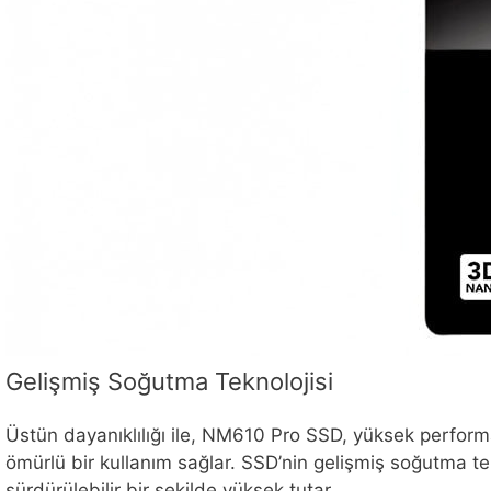
Gelişmiş Soğutma Teknolojisi
Üstün dayanıklılığı ile, NM610 Pro SSD, yüksek performan
ömürlü bir kullanım sağlar. SSD’nin gelişmiş soğutma tek
sürdürülebilir bir şekilde yüksek tutar.