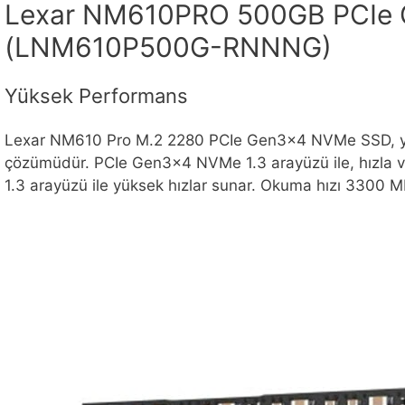
Lexar NM610PRO 500GB PCIe
(LNM610P500G-RNNNG)
Yüksek Performans
Lexar NM610 Pro M.2 2280 PCIe Gen3x4 NVMe SSD, yükse
çözümüdür. PCIe Gen3x4 NVMe 1.3 arayüzü ile, hızla v
1.3 arayüzü ile yüksek hızlar sunar. Okuma hızı 3300 MB/