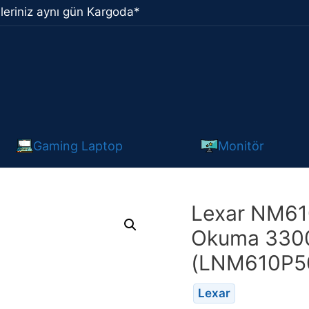
leriniz aynı gün Kargoda*
Gaming Laptop
Monitör
Lexar NM61
Okuma 330
(LNM610P
Lexar