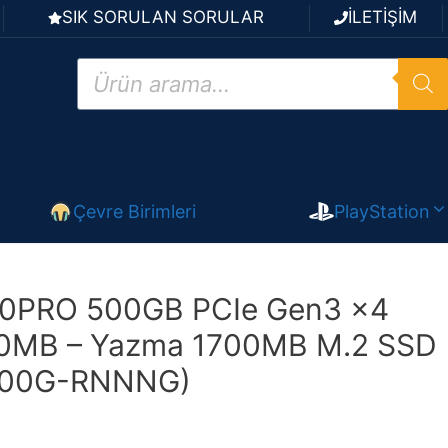
SIK SORULAN SORULAR
İLETİŞİM
Products
search
Çevre Birimleri
PlayStation
0PRO 500GB PCIe Gen3 x4
0MB – Yazma 1700MB M.2 SSD
500G-RNNNG)