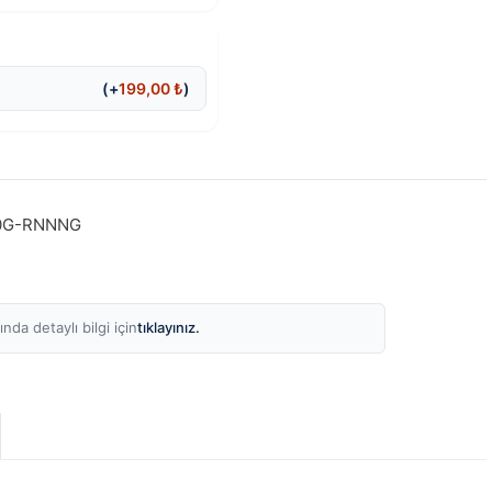
(+
199,00
₺
)
0G-RNNNG
tıklayınız.
nda detaylı bilgi için