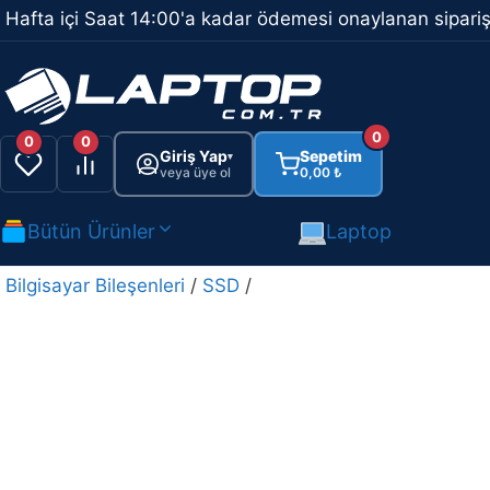
İçeriğe
Hafta içi Saat 14:00'a kadar ödemesi onaylanan sipariş
atla
0
0
0
Giriş Yap
Sepetim
▾
veya üye ol
0,00
₺
Bütün Ürünler
Laptop
Bilgisayar Bileşenleri
/
SSD
/