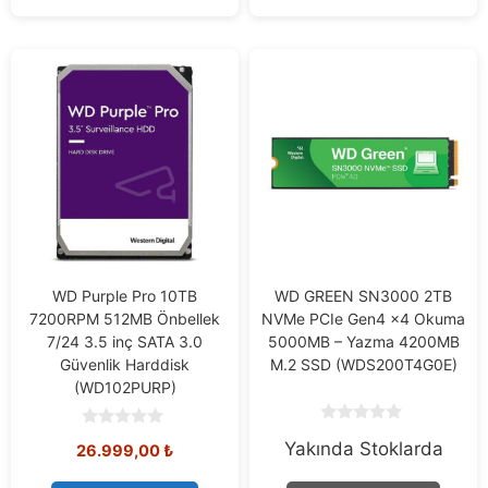
WD Purple Pro 10TB
WD GREEN SN3000 2TB
7200RPM 512MB Önbellek
NVMe PCIe Gen4 x4 Okuma
7/24 3.5 inç SATA 3.0
5000MB – Yazma 4200MB
Güvenlik Harddisk
M.2 SSD (WDS200T4G0E)
(WD102PURP)
0
0
Yakında Stoklarda
o
26.999,00
₺
o
u
u
t
t