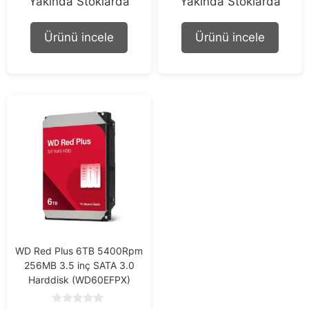
Yakında Stoklarda
Yakında Stoklarda
o
o
u
u
t
t
o
o
Ürünü incele
Ürünü incele
f
f
5
5
WD Red Plus 6TB 5400Rpm
256MB 3.5 inç SATA 3.0
Harddisk (WD60EFPX)