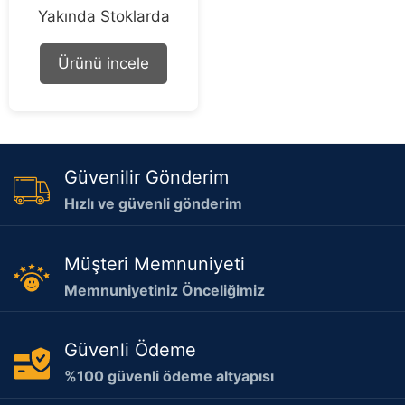
0
Yakında Stoklarda
o
u
t
o
Ürünü incele
f
5
Güvenilir Gönderim
Hızlı ve güvenli gönderim
Müşteri Memnuniyeti
Memnuniyetiniz Önceliğimiz
Güvenli Ödeme
%100 güvenli ödeme altyapısı