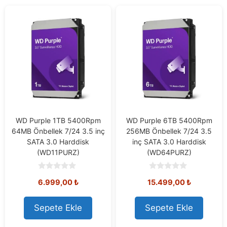
WD Purple 1TB 5400Rpm
WD Purple 6TB 5400Rpm
64MB Önbellek 7/24 3.5 inç
256MB Önbellek 7/24 3.5
SATA 3.0 Harddisk
inç SATA 3.0 Harddisk
(WD11PURZ)
(WD64PURZ)
0
0
6.999,00
₺
15.499,00
₺
o
o
u
u
t
t
o
o
Sepete Ekle
Sepete Ekle
f
f
5
5