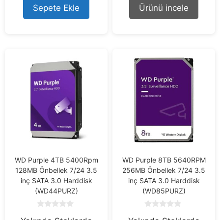
o
o
Sepete Ekle
Ürünü incele
f
f
5
5
WD Purple 4TB 5400Rpm
WD Purple 8TB 5640RPM
128MB Önbellek 7/24 3.5
256MB Önbellek 7/24 3.5
inç SATA 3.0 Harddisk
inç SATA 3.0 Harddisk
(WD44PURZ)
(WD85PURZ)
0
0