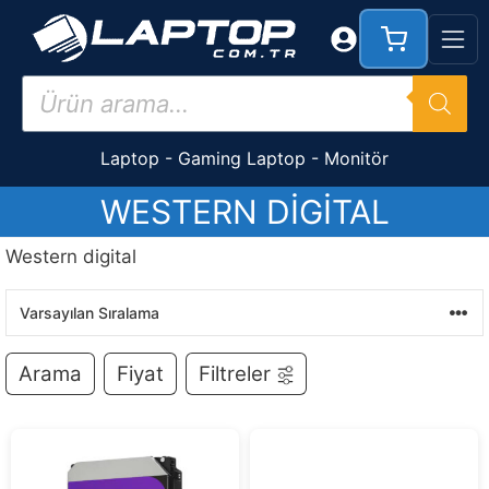
İçeriğe
atla
Products
search
Laptop
-
Gaming Laptop
-
Monitör
WESTERN DIGITAL
Western digital
Arama
Fiyat
Filtreler