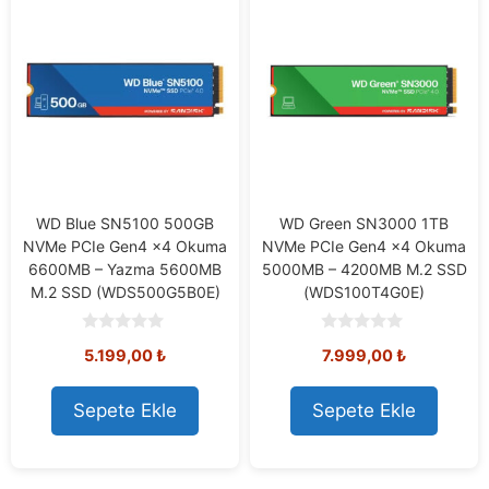
WD Blue SN5100 500GB
WD Green SN3000 1TB
NVMe PCIe Gen4 x4 Okuma
NVMe PCIe Gen4 x4 Okuma
6600MB – Yazma 5600MB
5000MB – 4200MB M.2 SSD
M.2 SSD (WDS500G5B0E)
(WDS100T4G0E)
0
0
5.199,00
₺
7.999,00
₺
o
o
u
u
t
t
o
o
Sepete Ekle
Sepete Ekle
f
f
5
5