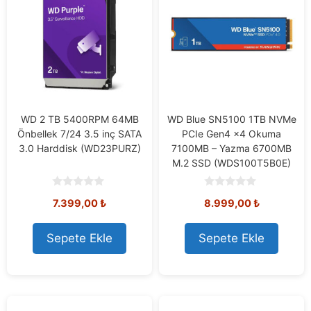
WD 2 TB 5400RPM 64MB
WD Blue SN5100 1TB NVMe
Önbellek 7/24 3.5 inç SATA
PCIe Gen4 x4 Okuma
3.0 Harddisk (WD23PURZ)
7100MB – Yazma 6700MB
M.2 SSD (WDS100T5B0E)
0
0
7.399,00
₺
8.999,00
₺
o
o
u
u
t
t
o
o
Sepete Ekle
Sepete Ekle
f
f
5
5