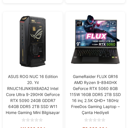
ASUS ROG NUC 16 Edition
GameRaider FLUX GR16
20. Yıl
AMD Ryzen 9-8940HX
RNUC16JNK9X8ADA2 Intel
GeForce RTX 5060 8GB
Core Ultra 9-290HX GeForce
115W 16GB DDR5 2TB SSD
RTX 5090 24GB GDDR7
16 inç 2.5K QHD+ 180Hz
64GB DDR5 2TB SSD W11
FreeDos Gaming Laptop –
Home Gaming Mini Bilgisayar
Çanta Hediyeli
0
0