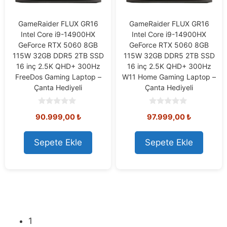
GameRaider FLUX GR16
GameRaider FLUX GR16
Intel Core i9-14900HX
Intel Core i9-14900HX
GeForce RTX 5060 8GB
GeForce RTX 5060 8GB
115W 32GB DDR5 2TB SSD
115W 32GB DDR5 2TB SSD
16 inç 2.5K QHD+ 300Hz
16 inç 2.5K QHD+ 300Hz
FreeDos Gaming Laptop –
W11 Home Gaming Laptop –
Çanta Hediyeli
Çanta Hediyeli
0
0
90.999,00
₺
97.999,00
₺
o
o
u
u
t
t
o
o
Sepete Ekle
Sepete Ekle
f
f
5
5
1