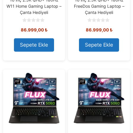
W11 Home Gaming Laptop –
FreeDos Gaming Laptop –
Çanta Hediyeli
Çanta Hediyeli
0
0
86.999,00
₺
86.999,00
₺
o
o
u
u
t
t
o
o
Sepete Ekle
Sepete Ekle
f
f
5
5