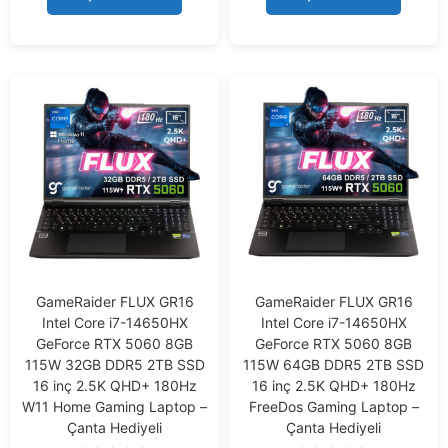
5
5
GameRaider FLUX GR16
GameRaider FLUX GR16
Intel Core i7-14650HX
Intel Core i7-14650HX
GeForce RTX 5060 8GB
GeForce RTX 5060 8GB
115W 32GB DDR5 2TB SSD
115W 64GB DDR5 2TB SSD
16 inç 2.5K QHD+ 180Hz
16 inç 2.5K QHD+ 180Hz
W11 Home Gaming Laptop –
FreeDos Gaming Laptop –
Çanta Hediyeli
Çanta Hediyeli