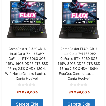
GameRaider FLUX GR16
GameRaider FLUX GR16
Intel Core i7-14650HX
Intel Core i7-14650HX
GeForce RTX 5060 8GB
GeForce RTX 5060 8GB
115W 16GB DDR5 2TB SSD
115W 32GB DDR5 2TB SSD
16 inç 2.5K QHD+ 180Hz
16 inç 2.5K QHD+ 180Hz
W11 Home Gaming Laptop –
FreeDos Gaming Laptop –
Çanta Hediyeli
Çanta Hediyeli
0
0
82.999,00
₺
80.999,00
₺
o
o
u
u
t
t
o
o
Sepete Ekle
Sepete Ekle
f
f