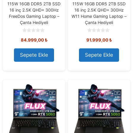
115W 16GB DDR5 2TB SSD
115W 16GB DDR5 2TB SSD
16 inç 2.5K QHD+ 300Hz
16 inç 2.5K QHD+ 300Hz
FreeDos Gaming Laptop –
W11 Home Gaming Laptop –
Çanta Hediyeli
Çanta Hediyeli
0
0
84.999,00
₺
91.999,00
₺
o
o
u
u
t
t
o
o
Sepete Ekle
Sepete Ekle
f
f
5
5