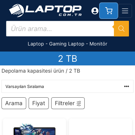
İçeriğe
atla
Products
search
Laptop
-
Gaming Laptop
-
Monitör
2 TB
Depolama kapasitesi ürün / 2 TB
Arama
Fiyat
Filtreler