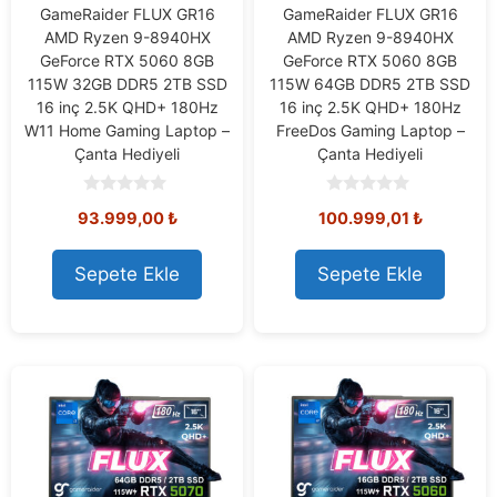
GameRaider FLUX GR16
GameRaider FLUX GR16
AMD Ryzen 9-8940HX
AMD Ryzen 9-8940HX
GeForce RTX 5060 8GB
GeForce RTX 5060 8GB
115W 32GB DDR5 2TB SSD
115W 64GB DDR5 2TB SSD
16 inç 2.5K QHD+ 180Hz
16 inç 2.5K QHD+ 180Hz
W11 Home Gaming Laptop –
FreeDos Gaming Laptop –
Çanta Hediyeli
Çanta Hediyeli
0
0
93.999,00
₺
100.999,01
₺
o
o
u
u
t
t
o
o
Sepete Ekle
Sepete Ekle
f
f
5
5