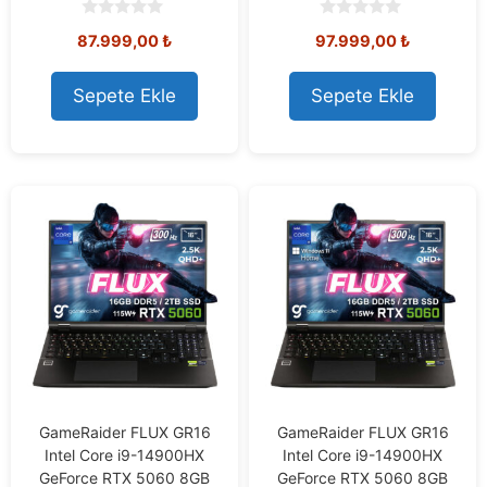
0
0
87.999,00
₺
97.999,00
₺
o
o
u
u
t
t
o
o
Sepete Ekle
Sepete Ekle
f
f
5
5
GameRaider FLUX GR16
GameRaider FLUX GR16
Intel Core i9-14900HX
Intel Core i9-14900HX
GeForce RTX 5060 8GB
GeForce RTX 5060 8GB