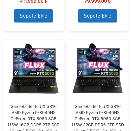
411.999,00
₺
79.999,00
₺
o
o
u
u
t
t
o
o
Sepete Ekle
Sepete Ekle
f
f
5
5
GameRaider FLUX GR16
GameRaider FLUX GR16
AMD Ryzen 9-8940HX
AMD Ryzen 9-8940HX
GeForce RTX 5060 8GB
GeForce RTX 5060 8GB
115W 16GB DDR5 2TB SSD
115W 32GB DDR5 2TB SSD
16 inç 2.5K QHD+ 180Hz
16 inç 2.5K QHD+ 180Hz