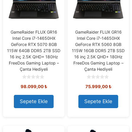
GameRaider FLUX GR16
GameRaider FLUX GR16
Intel Core i7-14650HX
Intel Core i7-14650HX
GeForce RTX 5070 8GB
GeForce RTX 5060 8GB
115W 64GB DDR5 2TB SSD
115W 16GB DDR5 2TB SSD
16 inç 2.5K QHD+ 180Hz
16 inç 2.5K QHD+ 180Hz
FreeDos Gaming Laptop –
FreeDos Gaming Laptop –
Çanta Hediyeli
Çanta Hediyeli
0
0
98.099,00
₺
75.999,00
₺
o
o
u
u
t
t
o
o
Sepete Ekle
Sepete Ekle
f
f
5
5