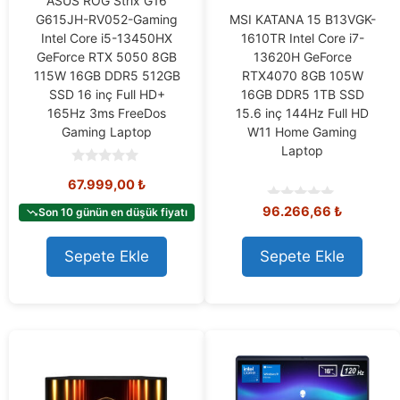
ASUS ROG Strix G16
MSI KATANA 15 B13VGK-
G615JH-RV052-Gaming
1610TR Intel Core i7-
Intel Core i5-13450HX
13620H GeForce
GeForce RTX 5050 8GB
RTX4070 8GB 105W
115W 16GB DDR5 512GB
16GB DDR5 1TB SSD
SSD 16 inç Full HD+
15.6 inç 144Hz Full HD
165Hz 3ms FreeDos
W11 Home Gaming
Gaming Laptop
Laptop
0
67.999,00
₺
o
u
96.266,66
₺
0
t
Son 10 günün en düşük fiyatı
o
o
u
f
t
5
Sepete Ekle
Sepete Ekle
o
f
5