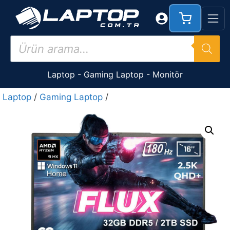
İçeriğe
atla
Products
search
Laptop
-
Gaming Laptop
-
Monitör
Laptop
/
Gaming Laptop
/