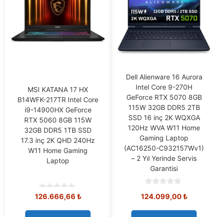
Dell Alienware 16 Aurora
Intel Core 9-270H
MSI KATANA 17 HX
GeForce RTX 5070 8GB
B14WFK-217TR Intel Core
115W 32GB DDR5 2TB
i9-14900HX GeForce
SSD 16 inç 2K WQXGA
RTX 5060 8GB 115W
120Hz WVA W11 Home
32GB DDR5 1TB SSD
Gaming Laptop
17.3 inç 2K QHD 240Hz
(AC16250-C932157Wv1)
W11 Home Gaming
– 2 Yıl Yerinde Servis
Laptop
Garantisi
0
126.666,66
₺
124.099,00
₺
0
o
o
u
u
t
t