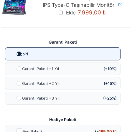
IPS Type-C Taşınabilir Monitör
Orijinal
Mevcut
7.999,00
₺
Ekle
fiyat:
fiyat:
8.299,00 ₺.
7.999,00 ₺
Garanti Paketi
Hiçbiri
Ek Garanti Paketi +1 Yıl
(+10%)
Ek Garanti Paketi +2 Yıl
(+15%)
Ek Garanti Paketi +3 Yıl
(+25%)
Hediye Paketi
Hediye Paketi
(+
199,00
₺
)