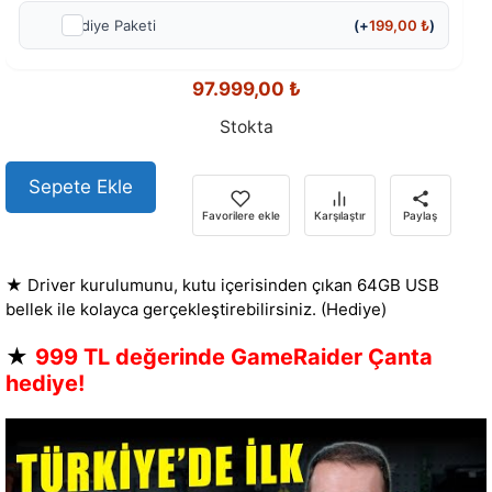
Hediye Paketi
(+
199,00
₺
)
97.999,00
₺
Stokta
Sepete Ekle
Favorilere ekle
Karşılaştır
Paylaş
★ Driver kurulumunu, kutu içerisinden çıkan 64GB USB
bellek ile kolayca gerçekleştirebilirsiniz. (Hediye)
★
999 TL değerinde GameRaider Çanta
hediye!