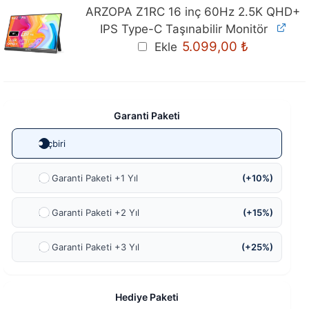
ARZOPA Z1RC 16 inç 60Hz 2.5K QHD+
IPS Type-C Taşınabilir Monitör
Orijinal
Mevcut
5.099,00
₺
Ekle
fiyat:
fiyat:
5.399,00 ₺.
5.099,00 ₺
Garanti Paketi
Hiçbiri
Ek Garanti Paketi +1 Yıl
(+10%)
Ek Garanti Paketi +2 Yıl
(+15%)
Ek Garanti Paketi +3 Yıl
(+25%)
Hediye Paketi