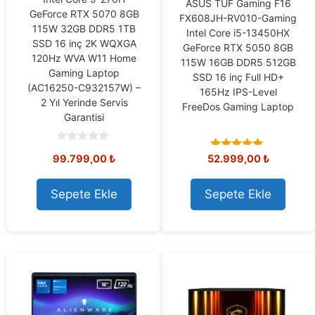
ASUS TUF Gaming F16
GeForce RTX 5070 8GB
FX608JH-RV010-Gaming
115W 32GB DDR5 1TB
Intel Core i5-13450HX
SSD 16 inç 2K WQXGA
GeForce RTX 5050 8GB
120Hz WVA W11 Home
115W 16GB DDR5 512GB
Gaming Laptop
SSD 16 inç Full HD+
(AC16250-C932157W) –
165Hz IPS-Level
2 Yıl Yerinde Servis
FreeDos Gaming Laptop
Garantisi
0
99.799,00
₺
52.999,00
₺
5.00
o
out of 5
u
t
o
Sepete Ekle
Sepete Ekle
f
5