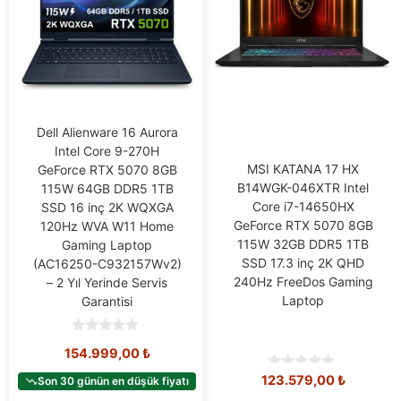
Dell Alienware 16 Aurora
Intel Core 9-270H
MSI KATANA 17 HX
GeForce RTX 5070 8GB
B14WGK-046XTR Intel
115W 64GB DDR5 1TB
Core i7-14650HX
SSD 16 inç 2K WQXGA
GeForce RTX 5070 8GB
120Hz WVA W11 Home
115W 32GB DDR5 1TB
Gaming Laptop
SSD 17.3 inç 2K QHD
(AC16250-C932157Wv2)
240Hz FreeDos Gaming
– 2 Yıl Yerinde Servis
Laptop
Garantisi
0
154.999,00
₺
o
u
0
123.579,00
₺
t
Son 30 günün en düşük fiyatı
o
o