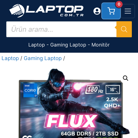
İçeriğe
0
atla
Products
search
Laptop
-
Gaming Laptop
-
Monitör
Laptop
/
Gaming Laptop
/