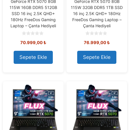
GeForce RTX 5070 8GB
GeForce RTX 5070 8GB
115W 16GB DDR5 512GB
115W 32GB DDR5 1TB SSD
SSD 16 inç 2.5K QHD+
16 inç 2.5K QHD+ 180Hz
180Hz FreeDos Gaming
FreeDos Gaming Laptop –
Laptop – Çanta Hediyeli
Çanta Hediyeli
0
0
70.999,00
₺
76.999,00
₺
o
o
u
u
t
t
o
o
Sepete Ekle
Sepete Ekle
f
f
5
5