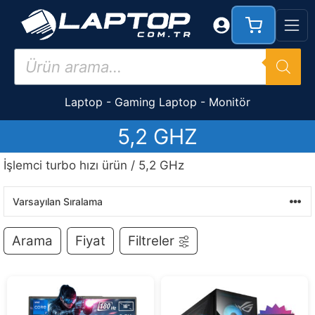
İçeriğe
atla
Products
search
Laptop
-
Gaming Laptop
-
Monitör
5,2 GHZ
İşlemci turbo hızı ürün / 5,2 GHz
Arama
Fiyat
Filtreler