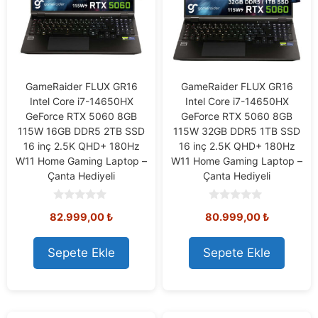
GameRaider FLUX GR16
GameRaider FLUX GR16
Intel Core i7-14650HX
Intel Core i7-14650HX
GeForce RTX 5060 8GB
GeForce RTX 5060 8GB
115W 16GB DDR5 2TB SSD
115W 32GB DDR5 1TB SSD
16 inç 2.5K QHD+ 180Hz
16 inç 2.5K QHD+ 180Hz
W11 Home Gaming Laptop –
W11 Home Gaming Laptop –
Çanta Hediyeli
Çanta Hediyeli
0
0
82.999,00
₺
80.999,00
₺
o
o
u
u
t
t
o
o
Sepete Ekle
Sepete Ekle
f
f
5
5