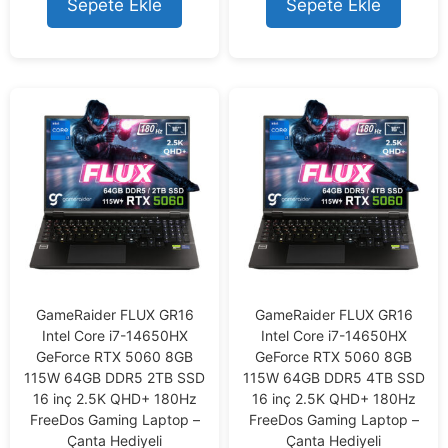
Sepete Ekle
Sepete Ekle
f
f
5
5
GameRaider FLUX GR16
GameRaider FLUX GR16
Intel Core i7-14650HX
Intel Core i7-14650HX
GeForce RTX 5060 8GB
GeForce RTX 5060 8GB
115W 64GB DDR5 2TB SSD
115W 64GB DDR5 4TB SSD
16 inç 2.5K QHD+ 180Hz
16 inç 2.5K QHD+ 180Hz
FreeDos Gaming Laptop –
FreeDos Gaming Laptop –
Çanta Hediyeli
Çanta Hediyeli