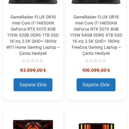
GameRaider FLUX GR16
GameRaider FLUX GR16
Intel Core i7-14650HX
Intel Core i7-14650HX
GeForce RTX 5070 8GB
GeForce RTX 5070 8GB
115W 32GB DDR5 1TB SSD
115W 64GB DDR5 4TB SSD
16 inç 2.5K QHD+ 180Hz
16 inç 2.5K QHD+ 180Hz
W11 Home Gaming Laptop –
FreeDos Gaming Laptop –
Çanta Hediyeli
Çanta Hediyeli
0
0
83.999,00
₺
106.099,00
₺
o
o
u
u
t
t
o
o
Sepete Ekle
Sepete Ekle
f
f
5
5