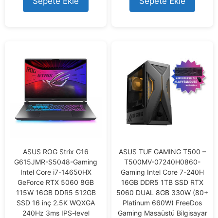
Sepete Ekle
Sepete Ekle
f
5
ASUS ROG Strix G16
ASUS TUF GAMING T500 –
G615JMR-S5048-Gaming
T500MV-07240H0860-
Intel Core i7-14650HX
Gaming Intel Core 7-240H
GeForce RTX 5060 8GB
16GB DDR5 1TB SSD RTX
115W 16GB DDR5 512GB
5060 DUAL 8GB 330W (80+
SSD 16 inç 2.5K WQXGA
Platinum 660W) FreeDos
240Hz 3ms IPS-level
Gaming Masaüstü Bilgisayar