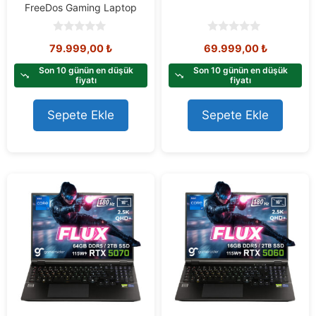
FreeDos Gaming Laptop
0
0
79.999,00
₺
69.999,00
₺
o
o
u
u
t
t
Son 10 günün en düşük
Son 10 günün en düşük
o
o
fiyatı
fiyatı
f
f
5
5
Sepete Ekle
Sepete Ekle