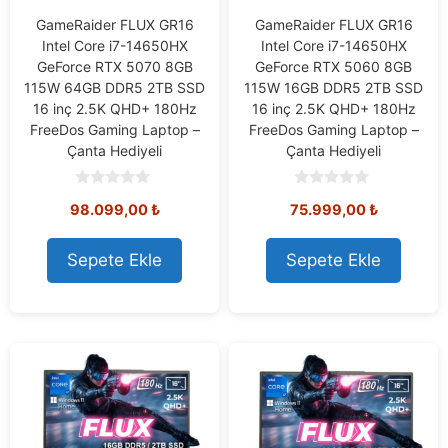
GameRaider FLUX GR16
GameRaider FLUX GR16
Intel Core i7-14650HX
Intel Core i7-14650HX
GeForce RTX 5070 8GB
GeForce RTX 5060 8GB
115W 64GB DDR5 2TB SSD
115W 16GB DDR5 2TB SSD
16 inç 2.5K QHD+ 180Hz
16 inç 2.5K QHD+ 180Hz
FreeDos Gaming Laptop –
FreeDos Gaming Laptop –
Çanta Hediyeli
Çanta Hediyeli
0
0
98.099,00
₺
75.999,00
₺
o
o
u
u
t
t
o
o
Sepete Ekle
Sepete Ekle
f
f
5
5