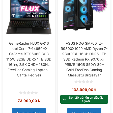
GameRaider FLUX GR16
ASUS ROG GM700TZ-
Intel Core i7-14650HX
R9800X1020 AMD Ryzen 7-
GeForce RTX 5060 8GB
9800X3D 16GB DDR5 1TB
115W 32GB DDR5 1TB SSD
SSD Radeon RX 9070 XT
16 inç 2.5K QHD+ 180Hz
PRIME 16GB 850W 80+
FreeDos Gaming Laptop –
Gold FreeDos Gaming
Çanta Hediyeli
Masaüstü Bilgisayar
0
133.999,00
₺
o
u
t
Son 20 günün en düşük
0
73.999,00
₺
o
fiyatı
o
f
u
5
t
o