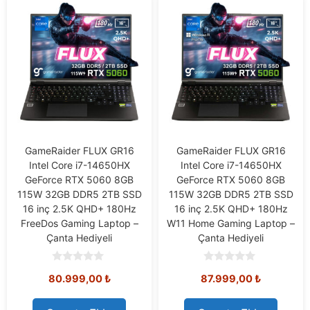
GameRaider FLUX GR16
GameRaider FLUX GR16
Intel Core i7-14650HX
Intel Core i7-14650HX
GeForce RTX 5060 8GB
GeForce RTX 5060 8GB
115W 32GB DDR5 2TB SSD
115W 32GB DDR5 2TB SSD
16 inç 2.5K QHD+ 180Hz
16 inç 2.5K QHD+ 180Hz
FreeDos Gaming Laptop –
W11 Home Gaming Laptop –
Çanta Hediyeli
Çanta Hediyeli
0
0
80.999,00
₺
87.999,00
₺
o
o
u
u
t
t
o
o