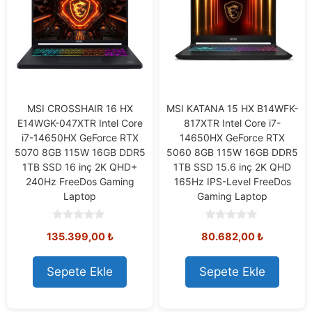
MSI CROSSHAIR 16 HX
MSI KATANA 15 HX B14WFK-
E14WGK-047XTR Intel Core
817XTR Intel Core i7-
i7-14650HX GeForce RTX
14650HX GeForce RTX
5070 8GB 115W 16GB DDR5
5060 8GB 115W 16GB DDR5
1TB SSD 16 inç 2K QHD+
1TB SSD 15.6 inç 2K QHD
240Hz FreeDos Gaming
165Hz IPS-Level FreeDos
Laptop
Gaming Laptop
0
0
135.399,00
₺
80.682,00
₺
o
o
u
u
t
t
o
o
Sepete Ekle
Sepete Ekle
f
f
5
5