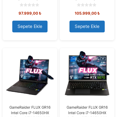
0
0
97.999,00
₺
105.999,00
₺
o
o
u
u
t
t
o
o
Sepete Ekle
Sepete Ekle
f
f
5
5
GameRaider FLUX GR16
GameRaider FLUX GR16
Intel Core i7-14650HX
Intel Core i7-14650HX