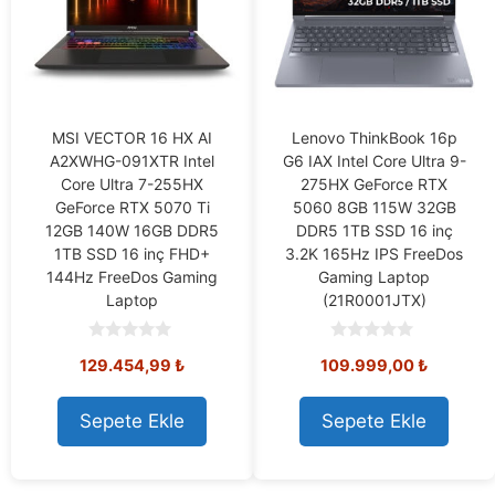
MSI VECTOR 16 HX AI
Lenovo ThinkBook 16p
A2XWHG-091XTR Intel
G6 IAX Intel Core Ultra 9-
Core Ultra 7-255HX
275HX GeForce RTX
GeForce RTX 5070 Ti
5060 8GB 115W 32GB
12GB 140W 16GB DDR5
DDR5 1TB SSD 16 inç
1TB SSD 16 inç FHD+
3.2K 165Hz IPS FreeDos
144Hz FreeDos Gaming
Gaming Laptop
Laptop
(21R0001JTX)
0
0
129.454,99
₺
109.999,00
₺
o
o
u
u
t
t
o
o
Sepete Ekle
Sepete Ekle
f
f
5
5