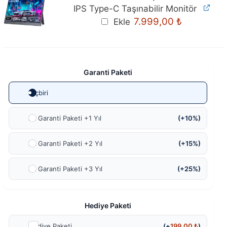
IPS Type-C Taşınabilir Monitör
Orijinal
Mevcut
7.999,00
₺
Ekle
fiyat:
fiyat:
8.299,00 ₺.
7.999,00 ₺
Garanti Paketi
Hiçbiri
Ek Garanti Paketi +1 Yıl
(+10%)
Ek Garanti Paketi +2 Yıl
(+15%)
Ek Garanti Paketi +3 Yıl
(+25%)
Hediye Paketi
Hediye Paketi
(+
199,00
₺
)