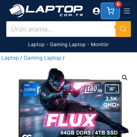
İçeriğe
0
atla
Products
search
Laptop
-
Gaming Laptop
-
Monitör
Laptop
/
Gaming Laptop
/