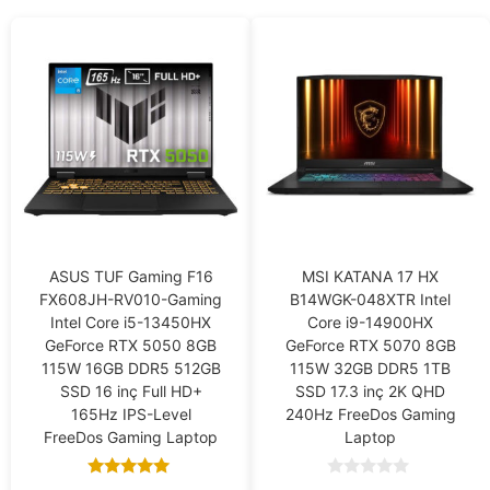
ASUS TUF Gaming F16
MSI KATANA 17 HX
FX608JH-RV010-Gaming
B14WGK-048XTR Intel
Intel Core i5-13450HX
Core i9-14900HX
GeForce RTX 5050 8GB
GeForce RTX 5070 8GB
115W 16GB DDR5 512GB
115W 32GB DDR5 1TB
SSD 16 inç Full HD+
SSD 17.3 inç 2K QHD
165Hz IPS-Level
240Hz FreeDos Gaming
FreeDos Gaming Laptop
Laptop
5.00
0