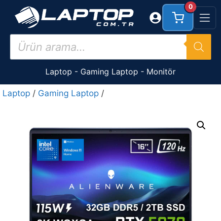
İçeriğe
0
atla
Products
search
Laptop
-
Gaming Laptop
-
Monitör
Laptop
/
Gaming Laptop
/