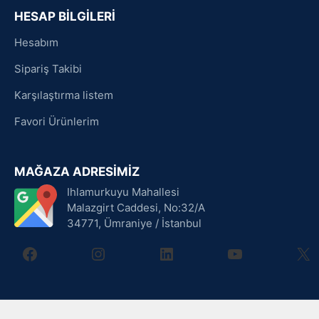
HESAP BİLGİLERİ
Hesabım
Sipariş Takibi
Karşılaştırma listem
Favori Ürünlerim
MAĞAZA ADRESİMİZ
Ihlamurkuyu Mahallesi
Malazgirt Caddesi, No:32/A
34771, Ümraniye / İstanbul
facebook
instagram
linkedin
youtube
X