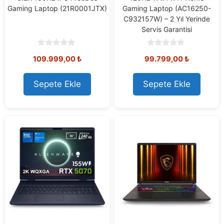
Gaming Laptop (21R0001JTX)
Gaming Laptop (AC16250-
C932157W) – 2 Yıl Yerinde
Servis Garantisi
0
0
109.999,00
₺
99.799,00
₺
o
o
u
u
t
t
o
o
Sepete Ekle
Sepete Ekle
f
f
5
5