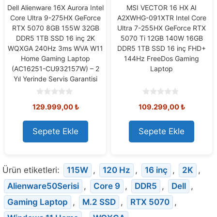
Dell Alienware 16X Aurora Intel
MSI VECTOR 16 HX AI
Core Ultra 9-275HX GeForce
A2XWHG-091XTR Intel Core
RTX 5070 8GB 155W 32GB
Ultra 7-255HX GeForce RTX
DDR5 1TB SSD 16 inç 2K
5070 Ti 12GB 140W 16GB
WQXGA 240Hz 3ms WVA W11
DDR5 1TB SSD 16 inç FHD+
Home Gaming Laptop
144Hz FreeDos Gaming
(AC16251-CU932157W) – 2
Laptop
Yıl Yerinde Servis Garantisi
0
0
129.999,00
₺
109.299,00
₺
o
o
u
u
t
t
o
o
Sepete Ekle
Sepete Ekle
f
f
5
5
Ürün etiketleri:
115W
,
120 Hz
,
16 inç
,
2K
,
Alienware50Serisi
,
Core 9
,
DDR5
,
Dell
,
Gaming Laptop
,
M.2 SSD
,
RTX 5070
,