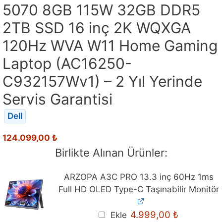
5070 8GB 115W 32GB DDR5
2TB SSD 16 inç 2K WQXGA
120Hz WVA W11 Home Gaming
Laptop (AC16250-
C932157Wv1) – 2 Yıl Yerinde
Servis Garantisi
Dell
124.099,00
₺
Birlikte Alınan Ürünler:
ARZOPA A3C PRO 13.3 inç 60Hz 1ms
Full HD OLED Type-C Taşınabilir Monitör
Orijinal
Mevcut
4.999,00
₺
Ekle
fiyat:
fiyat: