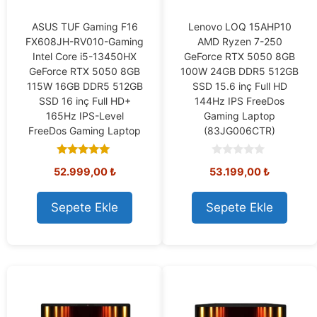
ASUS TUF Gaming F16
Lenovo LOQ 15AHP10
FX608JH-RV010-Gaming
AMD Ryzen 7-250
Intel Core i5-13450HX
GeForce RTX 5050 8GB
GeForce RTX 5050 8GB
100W 24GB DDR5 512GB
115W 16GB DDR5 512GB
SSD 15.6 inç Full HD
SSD 16 inç Full HD+
144Hz IPS FreeDos
165Hz IPS-Level
Gaming Laptop
FreeDos Gaming Laptop
(83JG006CTR)
5.00
0
52.999,00
₺
53.199,00
₺
out of 5
o
u
t
o
Sepete Ekle
Sepete Ekle
f
5