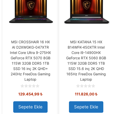
MSI CROSSHAIR 16 HX
MSI KATANA 15 HX
AI D2XWGKG-047XTR
B14WFK-450XTR Intel
Intel Core Ultra 9-275HX
Core i9-14900HX
GeForce RTX 5070 8GB
GeForce RTX 5060 8GB
115W 32GB DDR5 1TB
115W 32GB DDR5 1TB
SSD 16 inç 2K QHD+
SSD 15.6 inç 2K QHD
240Hz FreeDos Gaming
165Hz FreeDos Gaming
Laptop
Laptop
0
0
129.454,99
₺
111.826,00
₺
o
o
u
u
t
t
o
o
Sepete Ekle
Sepete Ekle
f
f
5
5