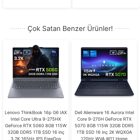
Çok Satan Benzer Ürünler!
Lenovo ThinkBook 16p G6 IAX
Dell Alienware 16 Aurora Intel
Intel Core Ultra 9-275HX
Core 9-270H GeForce RTX
GeForce RTX 5060 8GB 115W
5070 8GB 115W 32GB DDR5
32GB DDR5 1TB SSD 16 inç
1TB SSD 16 inç 2K WQXGA
3.2K 165Hz IPS FreeDos
120Hz WVA W11 Home