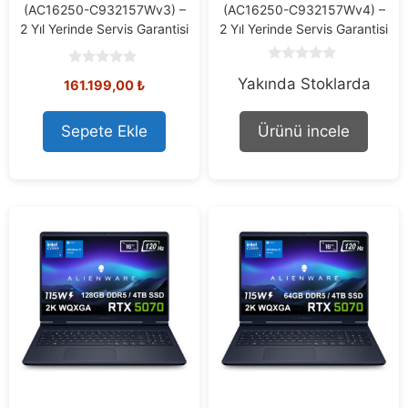
(AC16250-C932157Wv3) –
(AC16250-C932157Wv4) –
2 Yıl Yerinde Servis Garantisi
2 Yıl Yerinde Servis Garantisi
0
0
Yakında Stoklarda
o
161.199,00
₺
o
u
u
t
t
o
o
Sepete Ekle
Ürünü incele
f
f
5
5