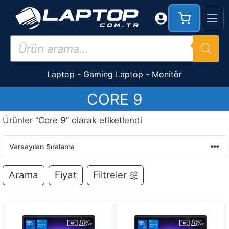
İçeriğe
atla
Products
search
Laptop
-
Gaming Laptop
-
Monitör
CORE 9
Ürünler “Core 9” olarak etiketlendi
Arama
Fiyat
Filtreler