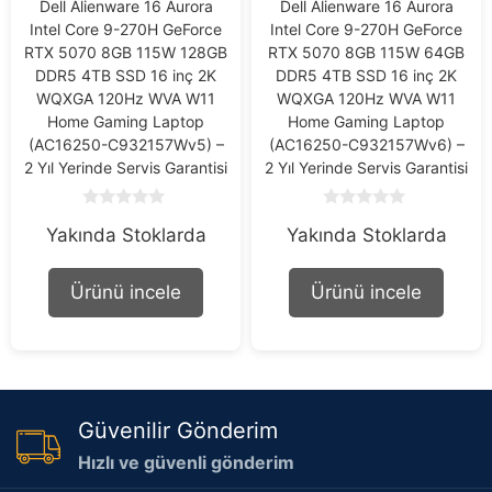
Dell Alienware 16 Aurora
Dell Alienware 16 Aurora
Intel Core 9-270H GeForce
Intel Core 9-270H GeForce
RTX 5070 8GB 115W 128GB
RTX 5070 8GB 115W 64GB
DDR5 4TB SSD 16 inç 2K
DDR5 4TB SSD 16 inç 2K
WQXGA 120Hz WVA W11
WQXGA 120Hz WVA W11
Home Gaming Laptop
Home Gaming Laptop
(AC16250-C932157Wv5) –
(AC16250-C932157Wv6) –
2 Yıl Yerinde Servis Garantisi
2 Yıl Yerinde Servis Garantisi
0
0
Yakında Stoklarda
Yakında Stoklarda
o
o
u
u
t
t
o
o
Ürünü incele
Ürünü incele
f
f
5
5
Güvenilir Gönderim
Hızlı ve güvenli gönderim