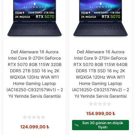
Dell Alienware 16 Aurora
Dell Alienware 16 Aurora
Intel Core 9-270H GeForce
Intel Core 9-270H GeForce
RTX 5070 8GB 115W 32GB
RTX 5070 8GB 115W 64GB
DDR5 2TB SSD 16 inç 2K
DDR5 1TB SSD 16 inç 2K
WQXGA 120Hz WVA W11
WQXGA 120Hz WVA W11
Home Gaming Laptop
Home Gaming Laptop
(AC16250-C932157Wv1) – 2
(AC16250-C932157Wv2) – 2
Yıl Yerinde Servis Garantisi
Yıl Yerinde Servis Garantisi
0
154.999,00
₺
o
u
t
Son 30 günün en düşük
0
124.099,00
₺
o
fiyatı
o
f
u