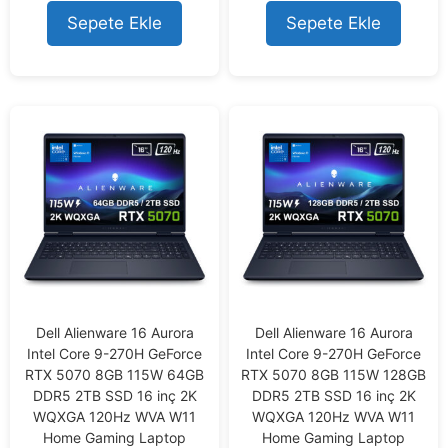
5
t
o
Sepete Ekle
Sepete Ekle
f
5
Dell Alienware 16 Aurora
Dell Alienware 16 Aurora
Intel Core 9-270H GeForce
Intel Core 9-270H GeForce
RTX 5070 8GB 115W 64GB
RTX 5070 8GB 115W 128GB
DDR5 2TB SSD 16 inç 2K
DDR5 2TB SSD 16 inç 2K
WQXGA 120Hz WVA W11
WQXGA 120Hz WVA W11
Home Gaming Laptop
Home Gaming Laptop