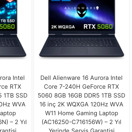
rora Intel
Dell Alienware 16 Aurora Intel
rce RTX
Core 7-240H GeForce RTX
5 1TB SSD
5060 8GB 16GB DDR5 1TB SSD
20Hz WVA
16 inç 2K WQXGA 120Hz WVA
aptop
W11 Home Gaming Laptop
) – 2 Yıl
(AC16250-C716156W) – 2 Yıl
rantisi
Yerinde Servis Garantisi