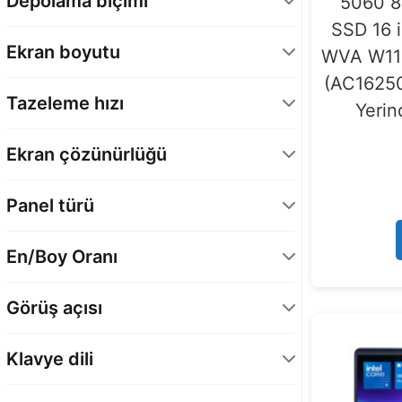
Depolama biçimi
5060 
SSD 16 
4 TB
1
M.2 SSD
19
Ekran boyutu
WVA W11
(AC16250
16 inç
19
Tazeleme hızı
Yerin
120 Hz
15
Ekran çözünürlüğü
240 Hz
4
2560 x 1600
19
Panel türü
WVA
19
En/Boy Oranı
16:10
19
Görüş açısı
178° Yatay / 178° Dikey
19
Klavye dili
Türkçe Q
19