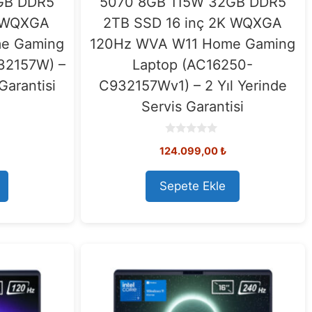
GB DDR5
5070 8GB 115W 32GB DDR5
K WQXGA
2TB SSD 16 inç 2K WQXGA
e Gaming
120Hz WVA W11 Home Gaming
32157W) –
Laptop (AC16250-
Garantisi
C932157Wv1) – 2 Yıl Yerinde
Servis Garantisi
0
124.099,00
₺
o
u
t
o
Sepete Ekle
f
5