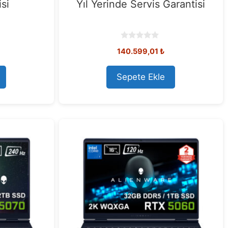
si
Yıl Yerinde Servis Garantisi
0
140.599,01
₺
o
u
t
o
Sepete Ekle
f
5