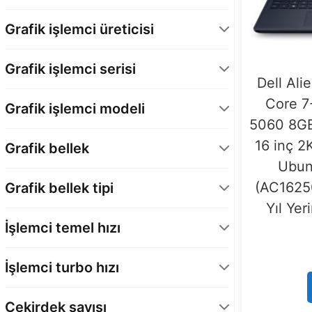
Intel Core 2. Nesil
15
Grafik işlemci üreticisi
NVIDIA
19
Grafik işlemci serisi
Dell Ali
GeForce RTX 50 Serisi - Laptop GPU
19
Core 7
Grafik işlemci modeli
5060 8G
GeForce RTX 5060 - Laptop GPU
11
16 inç 
Grafik bellek
GeForce RTX 5070 – Laptop GPU
8
Ubun
8 GB
19
(AC1625
Grafik bellek tipi
Yıl Yer
GDDR7
19
İşlemci temel hızı
1,8 GHz
11
İşlemci turbo hızı
2,0 GHz
4
5,2 GHz
11
2,1 GHz
4
Çekirdek sayısı