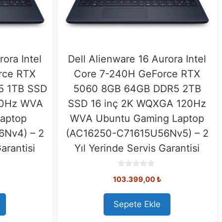
rora Intel
Dell Alienware 16 Aurora Intel
rce RTX
Core 7-240H GeForce RTX
5 1TB SSD
5060 8GB 64GB DDR5 2TB
20Hz WVA
SSD 16 inç 2K WQXGA 120Hz
aptop
WVA Ubuntu Gaming Laptop
6Nv4) – 2
(AC16250-C71615U56Nv5) – 2
arantisi
Yıl Yerinde Servis Garantisi
0
103.399,00
₺
o
u
t
o
Sepete Ekle
f
5