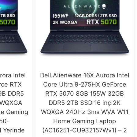
rora Intel
Dell Alienware 16X Aurora Intel
rce RTX
Core Ultra 9-275HX GeForce
GB DDR5
RTX 5070 8GB 155W 32GB
K WQXGA
DDR5 2TB SSD 16 inç 2K
e Gaming
WQXGA 240Hz 3ms WVA W11
50-
Home Gaming Laptop
l Yerinde
(AC16251-CU932157Wv1) – 2