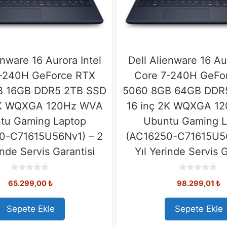
enware 16 Aurora Intel
Dell Alienware 16 Au
-240H GeForce RTX
Core 7-240H GeFo
B 16GB DDR5 2TB SSD
5060 8GB 64GB DDR
2K WQXGA 120Hz WVA
16 inç 2K WQXGA 1
tu Gaming Laptop
Ubuntu Gaming L
0-C71615U56Nv1) – 2
(AC16250-C71615U5
inde Servis Garantisi
Yıl Yerinde Servis G
0
0
65.299,00
₺
98.299,01
₺
o
o
u
u
t
t
o
o
Sepete Ekle
Sepete Ekle
f
f
5
5