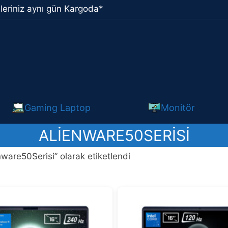
leriniz aynı gün Kargoda*
Gaming Laptop
Monitör
ALIENWARE50SERISI
nware50Serisi” olarak etiketlendi