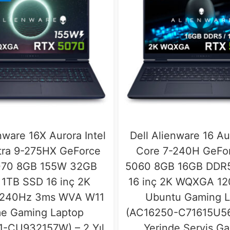
nware 16X Aurora Intel
Dell Alienware 16 Au
tra 9-275HX GeForce
Core 7-240H GeFo
070 8GB 155W 32GB
5060 8GB 16GB DDR
1TB SSD 16 inç 2K
16 inç 2K WQXGA 1
240Hz 3ms WVA W11
Ubuntu Gaming L
e Gaming Laptop
(AC16250-C71615U56N
1-CU932157W) – 2 Yıl
Yerinde Servis Ga