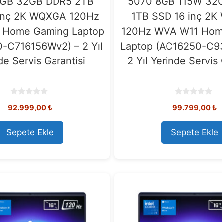
8GB 32GB DDR5 2TB
5070 8GB 115W 32
inç 2K WQXGA 120Hz
1TB SSD 16 inç 2
 Home Gaming Laptop
120Hz WVA W11 Hom
-C716156Wv2) – 2 Yıl
Laptop (AC16250-C9
de Servis Garantisi
2 Yıl Yerinde Servis 
0
0
92.999,00
₺
99.799,00
₺
o
o
u
u
t
t
o
o
Sepete Ekle
Sepete Ekle
f
f
5
5