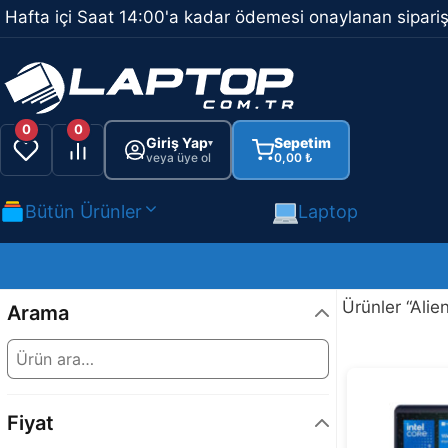
İçeriğe
Hafta içi Saat 14:00'a kadar ödemesi onaylanan sipariş
atla
0
0
Giriş Yap
Sepetim
▾
veya üye ol
0,00
₺
Bütün Ürünler
Laptop
Ürünler “Alie
Arama
Fiyat