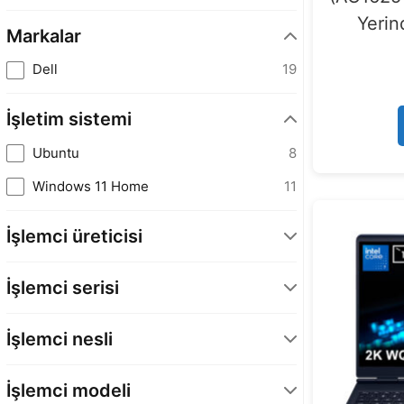
Yerin
Markalar
Dell
19
İşletim sistemi
Ubuntu
8
Windows 11 Home
11
İşlemci üreticisi
INTEL
19
İşlemci serisi
Core 7
11
İşlemci nesli
Core 9
4
Intel Core Ultra 2. Nesil
4
Core Ultra 9
4
İşlemci modeli