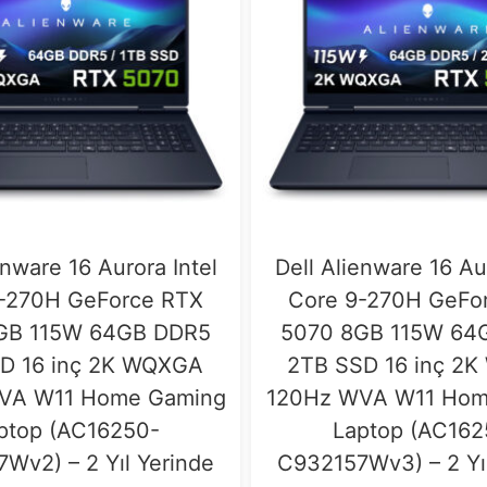
enware 16 Aurora Intel
Dell Alienware 16 Au
-270H GeForce RTX
Core 9-270H GeFo
GB 115W 64GB DDR5
5070 8GB 115W 64
D 16 inç 2K WQXGA
2TB SSD 16 inç 2
VA W11 Home Gaming
120Hz WVA W11 Hom
ptop (AC16250-
Laptop (AC162
Wv2) – 2 Yıl Yerinde
C932157Wv3) – 2 Yı