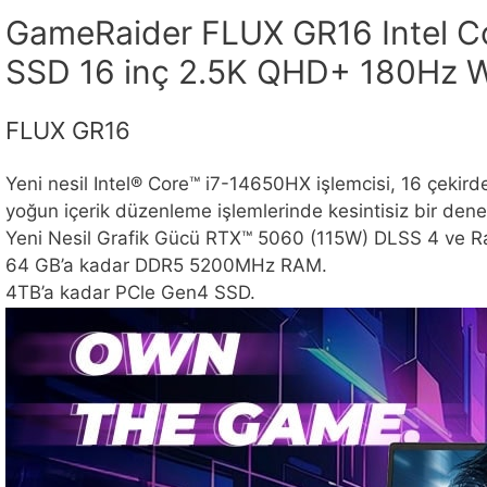
GameRaider FLUX GR16 Intel 
SSD 16 inç 2.5K QHD+ 180Hz W
FLUX GR16
Yeni nesil Intel® Core™ i7-14650HX işlemcisi, 16 çekir
yoğun içerik düzenleme işlemlerinde kesintisiz bir dene
Yeni Nesil Grafik Gücü RTX™ 5060 (115W) DLSS 4 ve Ray
64 GB’a kadar DDR5 5200MHz RAM.
4TB’a kadar PCle Gen4 SSD.