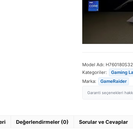
Model Adı:
H760180S3
Kategoriler:
Gaming L
Marka:
GameRaider
Garanti seçenekleri hakkı
eri
Değerlendirmeler (0)
Sorular ve Cevaplar