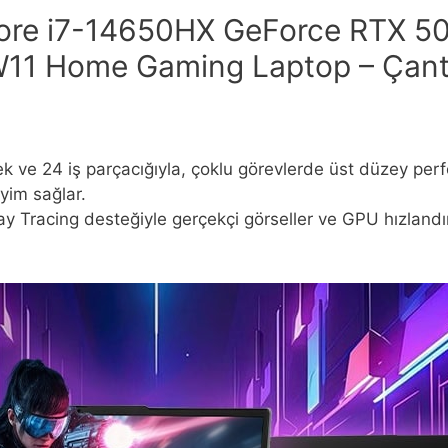
Core i7-14650HX GeForce RTX 
11 Home Gaming Laptop – Çanta
dek ve 24 iş parçacığıyla, çoklu görevlerde üst düzey p
yim sağlar.
 Tracing desteğiyle gerçekçi görseller ve GPU hızland