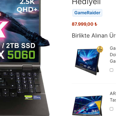
Hediyeli
GameRaider
87.999,00
₺
Birlikte Alınan Ür
Ga
Dok
Gar
AR
Taş