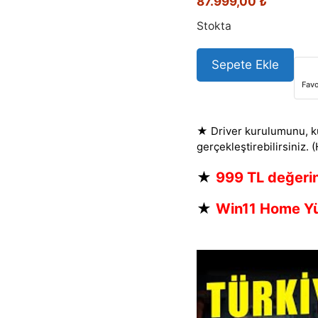
87.999,00
₺
Stokta
Sepete Ekle
Favo
★ Driver kurulumunu, ku
gerçekleştirebilirsiniz. 
★
999 TL değeri
★
Win11 Home Yü