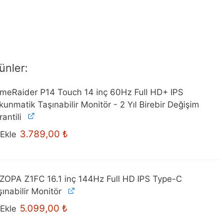
ünler:
meRaider P14 Touch 14 inç 60Hz Full HD+ IPS
unmatik Taşınabilir Monitör - 2 Yıl Birebir Değişim
antili
3.789,00
₺
Ekle
ZOPA Z1FC 16.1 inç 144Hz Full HD IPS Type-C
ınabilir Monitör
Orijinal
Mevcut
5.099,00
₺
Ekle
fiyat:
fiyat: