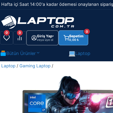
İçeriğe
Hafta içi Saat 14:00'a kadar ödemesi onaylanan sipariş
atla
0
0
0
Giriş Yap
Sepetim
▾
veya üye ol
0,00
₺
Bütün Ürünler
Laptop
Laptop
/
Gaming Laptop
/