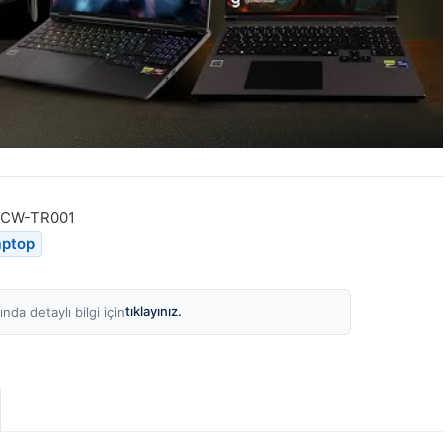
2CW-TR001
aptop
tıklayınız.
nda detaylı bilgi için