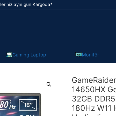
leriniz aynı gün Kargoda*
Gaming Laptop
Monitör
GameRaider 
14650HX Ge
32GB DDR5 
180Hz W11 