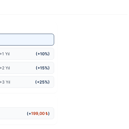
5.299,01 ₺.
5.099,00 ₺.
+1 Yıl
(+10%)
+2 Yıl
(+15%)
+3 Yıl
(+25%)
(+
199,00
₺
)