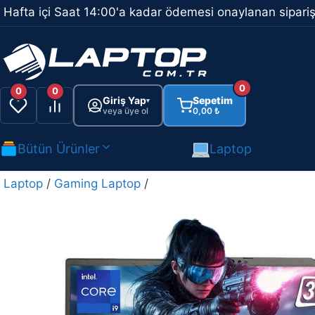
İçeriğe
Hafta içi Saat 14:00'a kadar ödemesi onaylanan sipariş
atla
0
0
0
Giriş Yap
Sepetim
▾
veya üye ol
0,00
₺
Bütün Ürünler
Laptop
Laptop
/
Gaming Laptop
/