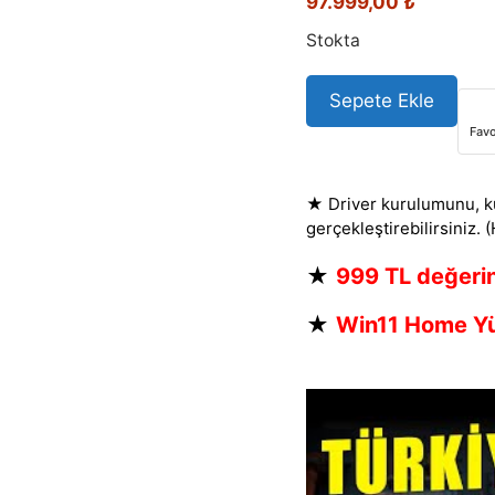
97.999,00
₺
Stokta
Sepete Ekle
Favo
★ Driver kurulumunu, ku
gerçekleştirebilirsiniz. 
★
999 TL değeri
★
Win11 Home Yü