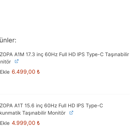
ünler:
ZOPA A1M 17.3 inç 60Hz Full HD IPS Type-C Taşınabilir
nitör
Orijinal
Mevcut
6.499,00
₺
Ekle
fiyat:
fiyat:
6.699,00 ₺.
6.499,00 ₺.
ZOPA A1T 15.6 inç 60Hz Full HD IPS Type-C
kunmatik Taşınabilir Monitör
Orijinal
Mevcut
4.999,00
₺
Ekle
fiyat:
fiyat: