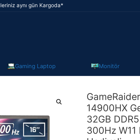
leriniz aynı gün Kargoda*
Gaming Laptop
Monitör
GameRaider 
14900HX Ge
32GB DDR5 
300Hz W11 