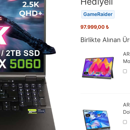
Hediyeli
GameRaider
97.999,00
₺
Birlikte Alınan Ür
AR
Mo
AR
Do