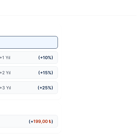
5.299,00 ₺.
4.999,00 ₺.
+1 Yıl
(+10%)
+2 Yıl
(+15%)
+3 Yıl
(+25%)
(+
199,00
₺
)