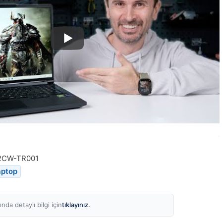
2CW-TR001
aptop
tıklayınız.
nda detaylı bilgi için