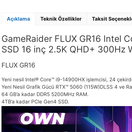
Açıklama
Teknik Özellikler
Taksit Seçenekl
GameRaider FLUX GR16 Intel 
SSD 16 inç 2.5K QHD+ 300Hz W
FLUX GR16
Yeni nesil Intel® Core™ i9-14900HX işlemcisi, 24 çekirde
Yeni Nesil Grafik Gücü RTX™ 5060 (115W)DLSS 4 ve Ray 
64 GB’a kadar DDR5 5200MHz RAM.
4TB’a kadar PCle Gen4 SSD.