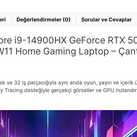
eri
Değerlendirmeler (0)
Sorular ve Cevaplar
Core i9-14900HX GeForce RTX 
11 Home Gaming Laptop – Çant
k ve 32 iş parçacığıyla aynı anda oyun, yayın ve içerik ü
Tracing desteğiyle gerçekçi görseller ve GPU hızlandı