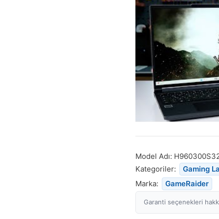
Model Adı:
H960300S3
Kategoriler:
Gaming L
Marka:
GameRaider
Garanti seçenekleri hakkı