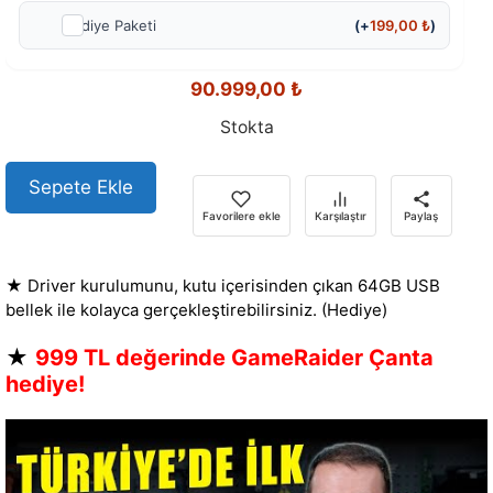
Hediye Paketi
(+
199,00
₺
)
90.999,00
₺
Stokta
Sepete Ekle
Favorilere ekle
Karşılaştır
Paylaş
★ Driver kurulumunu, kutu içerisinden çıkan 64GB USB
bellek ile kolayca gerçekleştirebilirsiniz. (Hediye)
★
999 TL değerinde GameRaider Çanta
hediye!