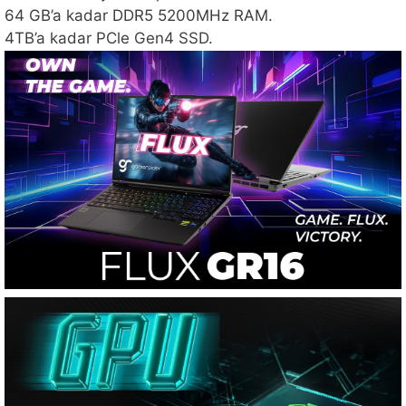
64 GB’a kadar DDR5 5200MHz RAM.
4TB’a kadar PCle Gen4 SSD.