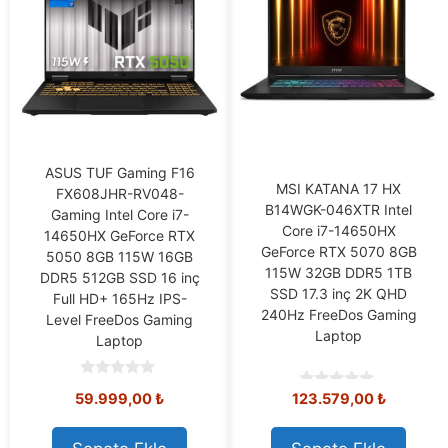
ASUS TUF Gaming F16
MSI KATANA 17 HX
FX608JHR-RV048-
B14WGK-046XTR Intel
Gaming Intel Core i7-
Core i7-14650HX
14650HX GeForce RTX
GeForce RTX 5070 8GB
5050 8GB 115W 16GB
115W 32GB DDR5 1TB
DDR5 512GB SSD 16 inç
SSD 17.3 inç 2K QHD
Full HD+ 165Hz IPS-
240Hz FreeDos Gaming
Level FreeDos Gaming
Laptop
Laptop
0
59.999,00
₺
123.579,00
₺
0
o
o
u
u
t
t
o