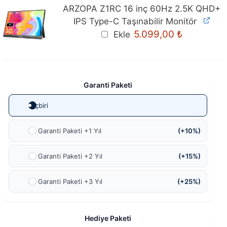
ARZOPA Z1RC 16 inç 60Hz 2.5K QHD+
IPS Type-C Taşınabilir Monitör
Orijinal
Mevcut
5.099,00
₺
Ekle
fiyat:
fiyat:
5.399,00 ₺.
5.099,00 ₺
Garanti Paketi
Hiçbiri
Ek Garanti Paketi +1 Yıl
(+10%)
Ek Garanti Paketi +2 Yıl
(+15%)
Ek Garanti Paketi +3 Yıl
(+25%)
Hediye Paketi