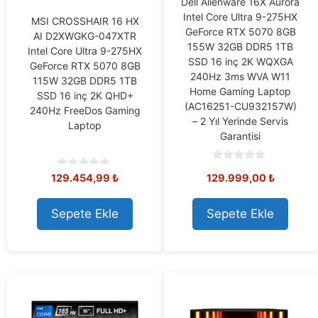
Dell Alienware 16X Aurora
Intel Core Ultra 9-275HX
MSI CROSSHAIR 16 HX
GeForce RTX 5070 8GB
AI D2XWGKG-047XTR
155W 32GB DDR5 1TB
Intel Core Ultra 9-275HX
SSD 16 inç 2K WQXGA
GeForce RTX 5070 8GB
240Hz 3ms WVA W11
115W 32GB DDR5 1TB
Home Gaming Laptop
SSD 16 inç 2K QHD+
(AC16251-CU932157W)
240Hz FreeDos Gaming
– 2 Yıl Yerinde Servis
Laptop
Garantisi
0
129.454,99
₺
129.999,00
₺
0
o
o
u
u
t
t
o
Sepete Ekle
Sepete Ekle
o
f
f
5
5