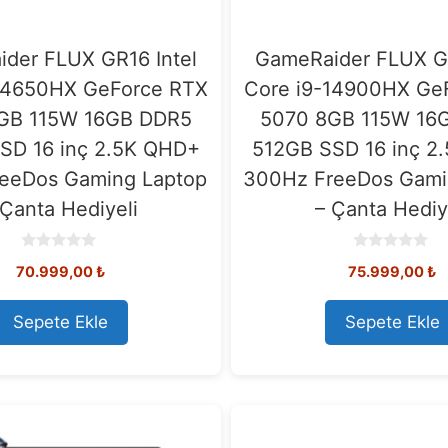
der FLUX GR16 Intel
GameRaider FLUX GR
-14650HX GeForce RTX
Core i9-14900HX Ge
GB 115W 16GB DDR5
5070 8GB 115W 16
SD 16 inç 2.5K QHD+
512GB SSD 16 inç 2
reeDos Gaming Laptop
300Hz FreeDos Gami
 Çanta Hediyeli
– Çanta Hediy
0
0
70.999,00
₺
75.999,00
₺
o
o
u
u
t
t
o
o
Sepete Ekle
Sepete Ekle
f
f
5
5