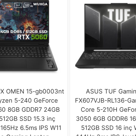
rX OMEN 15-gb0003nt
ASUS TUF Gamin
zen 5-240 GeForce
FX607VJB-RL136-Gam
60 8GB GDDR7 24GB
Core 5-210H GeFo
512GB SSD 15.3 inç
3050 6GB GDDR6 1
65Hz 6.5ms IPS W11
512GB SSD 16 in