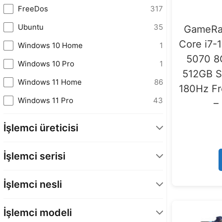
FreeDos
317
Ubuntu
35
GameRai
Core i7
Windows 10 Home
1
5070 8
Windows 10 Pro
1
512GB S
Windows 11 Home
86
180Hz F
Windows 11 Pro
43
–
İşlemci üreticisi
AMD
97
İşlemci serisi
INTEL
387
Athlon
1
Qualcomm
1
İşlemci nesli
Celeron
1
Intel Core 14.Nesil
3
Core 5
4
İşlemci modeli
Ryzen Al 300
4