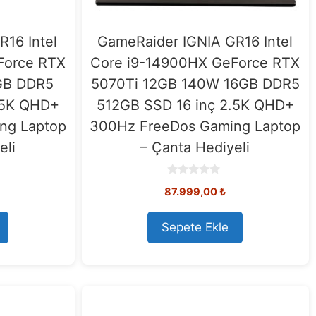
16 Intel
GameRaider IGNIA GR16 Intel
Force RTX
Core i9-14900HX GeForce RTX
GB DDR5
5070Ti 12GB 140W 16GB DDR5
.5K QHD+
512GB SSD 16 inç 2.5K QHD+
ng Laptop
300Hz FreeDos Gaming Laptop
eli
– Çanta Hediyeli
0
87.999,00
₺
o
u
t
o
Sepete Ekle
f
5