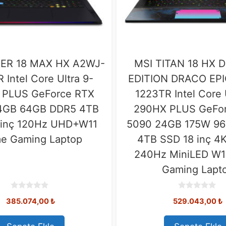
DER 18 MAX HX A2WJ-
MSI TITAN 18 HX
 Intel Core Ultra 9-
EDITION DRACO EP
 PLUS GeForce RTX
1223TR Intel Core 
4GB 64GB DDR5 4TB
290HX PLUS GeFo
 inç 120Hz UHD+W11
5090 24GB 175W 9
e Gaming Laptop
4TB SSD 18 inç 4
240Hz MiniLED W
Gaming Lapt
0
0
385.074,00
₺
529.043,00
₺
o
o
u
u
t
t
o
o