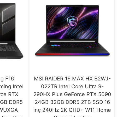
g F16
MSI RAIDER 16 MAX HX B2WJ-
ing Intel
022TR Intel Core Ultra 9-
rce RTX
290HX Plus GeForce RTX 5090
6GB DDR5
24GB 32GB DDR5 2TB SSD 16
ç WUXGA
inç 240Hz 2K QHD+ W11 Home