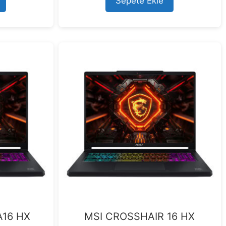
Sepete Ekle
f
5
A16 HX
MSI CROSSHAIR 16 HX