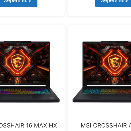
Sepete Ekle
Sepete Ekle
f
f
5
5
OSSHAIR 16 MAX HX
MSI CROSSHAIR 