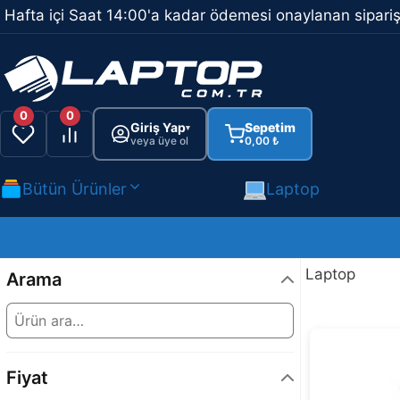
İçeriğe
Hafta içi Saat 14:00'a kadar ödemesi onaylanan sipariş
atla
0
0
Giriş Yap
Sepetim
▾
veya üye ol
0,00
₺
Bütün Ürünler
Laptop
Laptop
Arama
Fiyat