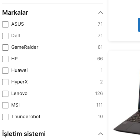
Markalar
ASUS
71
Dell
71
GameRaider
81
HP
66
Huawei
1
HyperX
2
Lenovo
126
MSI
111
Thunderobot
10
İşletim sistemi