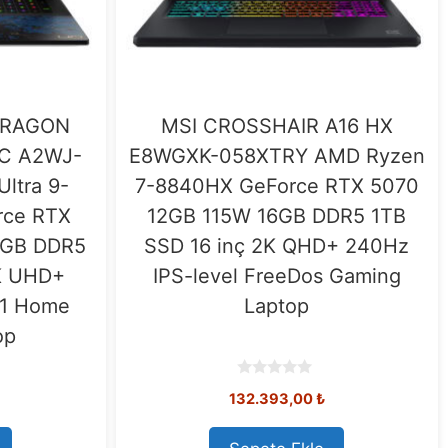
 DRAGON
MSI CROSSHAIR A16 HX
IC A2WJ-
E8WGXK-058XTRY AMD Ryzen
Ultra 9-
7-8840HX GeForce RTX 5070
rce RTX
12GB 115W 16GB DDR5 1TB
6GB DDR5
SSD 16 inç 2K QHD+ 240Hz
K UHD+
IPS-level FreeDos Gaming
11 Home
Laptop
op
0
132.393,00
₺
o
u
t
o