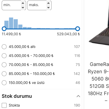
min.
maks.
11.499,00 ₺
529.043,00 ₺
45.000,00 ₺ altı
107
45.000,00 ₺ - 70.000,00 ₺
116
GameRa
70.000,00 ₺ - 85.000,00 ₺
75
Ryzen 9
85.000,00 ₺ - 150.000,00 ₺
142
5060 8
150.000,00 ₺ ve üstü
46
512GB S
180Hz F
Stok durumu
–
Stokta
190