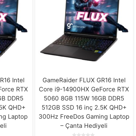
16 Intel
GameRaider FLUX GR16 Intel
Force RTX
Core i9-14900HX GeForce RTX
GB DDR5
5060 8GB 115W 16GB DDR5
.5K QHD+
512GB SSD 16 inç 2.5K QHD+
ng Laptop
300Hz FreeDos Gaming Laptop
eli
– Çanta Hediyeli