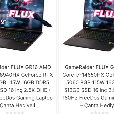
ider FLUX GR16 AMD
GameRaider FLUX GR
-8940HX GeForce RTX
Core i7-14650HX Ge
GB 115W 16GB DDR5
5060 8GB 115W 16
SD 16 inç 2.5K QHD+
512GB SSD 16 inç 2
reeDos Gaming Laptop
180Hz FreeDos Gami
 Çanta Hediyeli
– Çanta Hediy