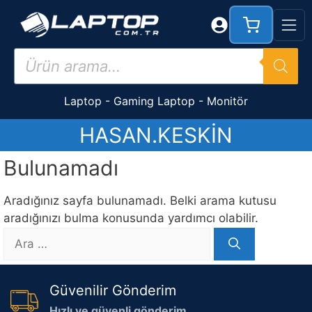
İçeriğe
atla
Products
search
Laptop
-
Gaming Laptop
-
Monitör
HASAN.KESKIN
Bulunamadı
Aradığınız sayfa bulunamadı. Belki arama kutusu
aradığınızı bulma konusunda yardımcı olabilir.
için
ara
Güvenilir Gönderim
Hızlı ve güvenli gönderim