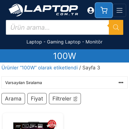
İçeriğe
atla
Products
search
Laptop
-
Gaming Laptop
-
Monitör
100W
Ürünler “100W” olarak etiketlendi
/ Sayfa 3
Arama
Fiyat
Filtreler