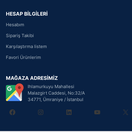
HESAP BİLGİLERİ
Hesabım
Sipariş Takibi
Karşılaştırma listem
Favori Ürünlerim
MAĞAZA ADRESİMİZ
Ihlamurkuyu Mahallesi
Malazgirt Caddesi, No:32/A
34771, Ümraniye / İstanbul
facebook
instagram
linkedin
youtube
X