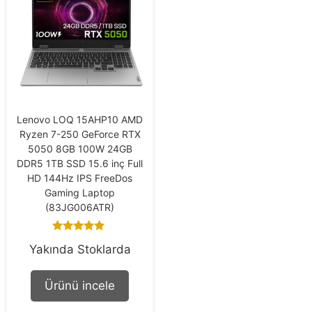
Lenovo LOQ 15AHP10 AMD
Ryzen 7-250 GeForce RTX
5050 8GB 100W 24GB
DDR5 1TB SSD 15.6 inç Full
HD 144Hz IPS FreeDos
Gaming Laptop
(83JG006ATR)
5.00
Yakında Stoklarda
out of 5
Ürünü incele