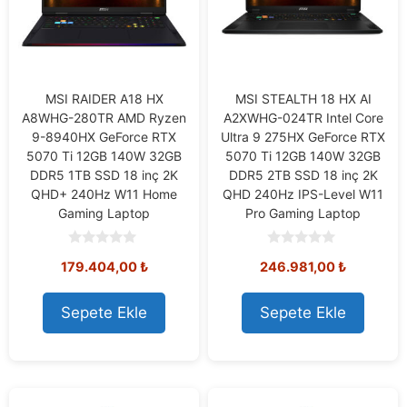
MSI RAIDER A18 HX
MSI STEALTH 18 HX AI
A8WHG-280TR AMD Ryzen
A2XWHG-024TR Intel Core
9-8940HX GeForce RTX
Ultra 9 275HX GeForce RTX
5070 Ti 12GB 140W 32GB
5070 Ti 12GB 140W 32GB
DDR5 1TB SSD 18 inç 2K
DDR5 2TB SSD 18 inç 2K
QHD+ 240Hz W11 Home
QHD 240Hz IPS-Level W11
Gaming Laptop
Pro Gaming Laptop
0
0
179.404,00
₺
246.981,00
₺
o
o
u
u
t
t
o
o
Sepete Ekle
Sepete Ekle
f
f
5
5