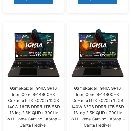
5
5
GameRaider IGNIA GR16
GameRaider IGNIA GR16
Intel Core i9-14900HX
Intel Core i9-14900HX
GeForce RTX 5070Ti 12GB
GeForce RTX 5070Ti 12GB
140W 16GB DDR5 1TB SSD
140W 32GB DDR5 1TB SSD
16 inç 2.5K QHD+ 300Hz
16 inç 2.5K QHD+ 300Hz
W11 Home Gaming Laptop –
W11 Home Gaming Laptop –
Çanta Hediyeli
Çanta Hediyeli