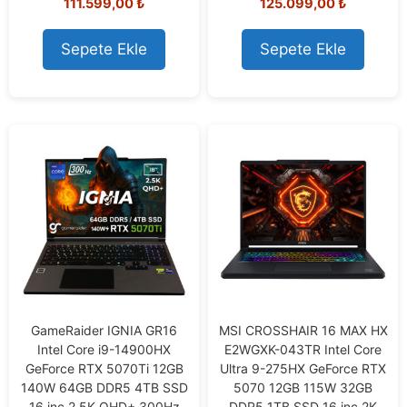
111.599,00
₺
125.099,00
₺
o
o
u
u
t
t
o
o
Sepete Ekle
Sepete Ekle
f
f
5
5
GameRaider IGNIA GR16
MSI CROSSHAIR 16 MAX HX
Intel Core i9-14900HX
E2WGXK-043TR Intel Core
GeForce RTX 5070Ti 12GB
Ultra 9-275HX GeForce RTX
140W 64GB DDR5 4TB SSD
5070 12GB 115W 32GB
16 inç 2.5K QHD+ 300Hz
DDR5 1TB SSD 16 inç 2K