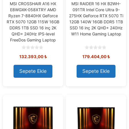
MSI CROSSHAIR A16 HX
MSI RAIDER 16 HX B2WH-
E8WGXK-058XTRY AMD
091TR Intel Core Ultra 9-
Ryzen 7-8840HX GeForce
275HX GeForce RTX 5070 Ti
RTX 5070 12GB 115W 16GB
12GB 140W 16GB DDR5 1TB
DDR5 1TB SSD 16 inç 2K
SSD 16 inç 2K QHD+ 240Hz
QHD+ 240Hz IPS-level
W11 Home Gaming Laptop
FreeDos Gaming Laptop
0
0
132.393,00
₺
179.404,00
₺
o
o
u
u
t
t
o
o
Sepete Ekle
Sepete Ekle
f
f
5
5