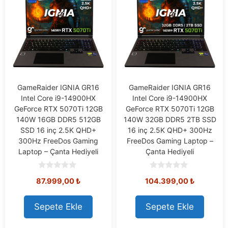
GameRaider IGNIA GR16
GameRaider IGNIA GR16
Intel Core i9-14900HX
Intel Core i9-14900HX
GeForce RTX 5070Ti 12GB
GeForce RTX 5070Ti 12GB
140W 16GB DDR5 512GB
140W 32GB DDR5 2TB SSD
SSD 16 inç 2.5K QHD+
16 inç 2.5K QHD+ 300Hz
300Hz FreeDos Gaming
FreeDos Gaming Laptop –
Laptop – Çanta Hediyeli
Çanta Hediyeli
0
0
87.999,00
₺
104.399,00
₺
o
o
u
u
t
t
o
o
Sepete Ekle
Sepete Ekle
f
f
5
5