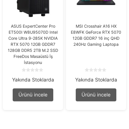
ASUS ExpertCenter Pro
MSI Crosshair A16 HX
ET500I W8U95070D Intel
E8WFK GeForce RTX 5070
Core Ultra 9-285K NVIDIA
12GB GDDR7 16 inç QHD
RTX 5070 12GB GDDR7
240Hz Gaming Laptopa
128GB DDR5 2TB M.2 SSD
FreeDos Masaüstü İş
İstasyonu
0
0
Yakında Stoklarda
Yakında Stoklarda
o
o
u
u
t
t
o
o
Ürünü incele
Ürünü incele
f
f
5
5