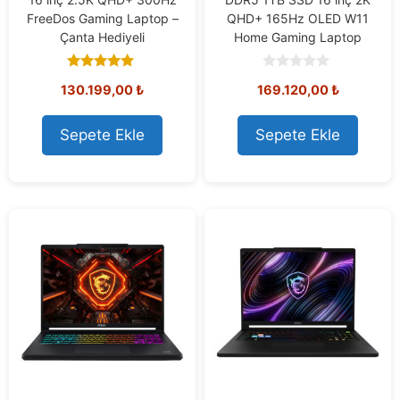
FreeDos Gaming Laptop –
QHD+ 165Hz OLED W11
Çanta Hediyeli
Home Gaming Laptop
5.00
0
130.199,00
₺
169.120,00
₺
out of 5
o
u
t
o
Sepete Ekle
Sepete Ekle
f
5