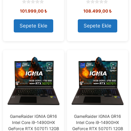
0
0
101.999,00
₺
108.499,00
₺
o
o
u
u
t
t
o
o
Sepete Ekle
Sepete Ekle
f
f
5
5
GameRaider IGNIA GR16
GameRaider IGNIA GR16
Intel Core i9-14900HX
Intel Core i9-14900HX
GeForce RTX 5070Ti 12GB
GeForce RTX 5070Ti 12GB