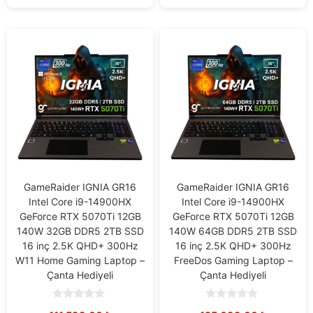
GameRaider IGNIA GR16
GameRaider IGNIA GR16
Intel Core i9-14900HX
Intel Core i9-14900HX
GeForce RTX 5070Ti 12GB
GeForce RTX 5070Ti 12GB
140W 32GB DDR5 2TB SSD
140W 64GB DDR5 2TB SSD
16 inç 2.5K QHD+ 300Hz
16 inç 2.5K QHD+ 300Hz
W11 Home Gaming Laptop –
FreeDos Gaming Laptop –
Çanta Hediyeli
Çanta Hediyeli
0
0