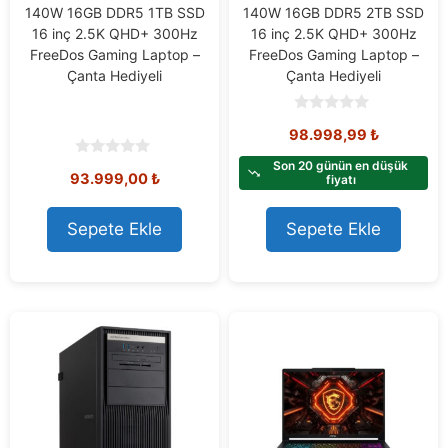
140W 16GB DDR5 1TB SSD
140W 16GB DDR5 2TB SSD
16 inç 2.5K QHD+ 300Hz
16 inç 2.5K QHD+ 300Hz
FreeDos Gaming Laptop –
FreeDos Gaming Laptop –
Çanta Hediyeli
Çanta Hediyeli
0
98.998,99
₺
o
u
t
Son 20 günün en düşük
0
93.999,00
₺
o
fiyatı
o
f
u
5
t
o
Sepete Ekle
Sepete Ekle
f
5