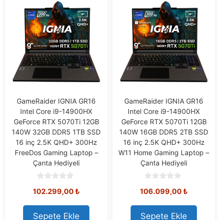
GameRaider IGNIA GR16
GameRaider IGNIA GR16
Intel Core i9-14900HX
Intel Core i9-14900HX
GeForce RTX 5070Ti 12GB
GeForce RTX 5070Ti 12GB
140W 32GB DDR5 1TB SSD
140W 16GB DDR5 2TB SSD
16 inç 2.5K QHD+ 300Hz
16 inç 2.5K QHD+ 300Hz
FreeDos Gaming Laptop –
W11 Home Gaming Laptop –
Çanta Hediyeli
Çanta Hediyeli
0
0
102.299,00
₺
106.099,00
₺
o
o
u
u
t
t
o
o
Sepete Ekle
Sepete Ekle
f
f