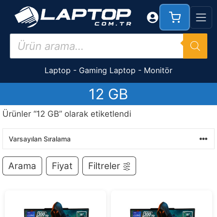
İçeriğe
atla
Products
search
Laptop
-
Gaming Laptop
-
Monitör
12 GB
Ürünler “12 GB” olarak etiketlendi
Arama
Fiyat
Filtreler