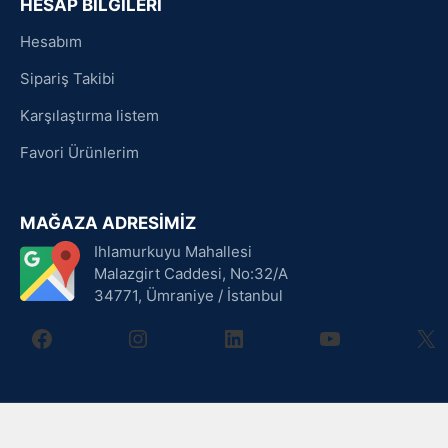
HESAP BİLGİLERİ
Hesabım
Sipariş Takibi
Karşılaştırma listem
Favori Ürünlerim
MAĞAZA ADRESİMİZ
Ihlamurkuyu Mahallesi
Malazgirt Caddesi, No:32/A
34771, Ümraniye / İstanbul
facebook
instagram
linkedin
youtube
X