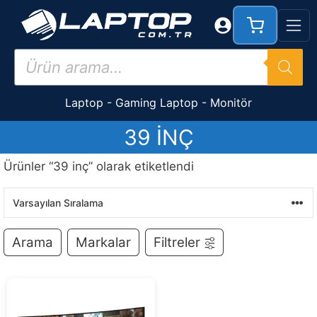
İçeriğe
atla
Products
search
Laptop
-
Gaming Laptop
-
Monitör
39 INÇ
Ürünler “39 inç” olarak etiketlendi
Arama
Markalar
Filtreler