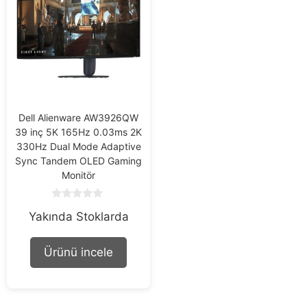
Dell Alienware AW3926QW
39 inç 5K 165Hz 0.03ms 2K
330Hz Dual Mode Adaptive
Sync Tandem OLED Gaming
Monitör
0
Yakında Stoklarda
o
u
t
o
Ürünü incele
f
5