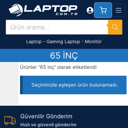
İçeriğe
atla
Products
search
Laptop
-
Gaming Laptop
-
Monitör
65 INÇ
Ürünler “65 inç” olarak etiketlendi
Seçiminizle eşleşen ürün bulunamadı.
Güvenilir Gönderim
Hızlı ve güvenli gönderim