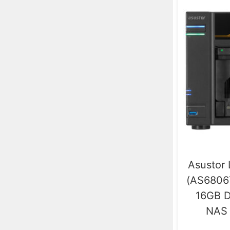
Asustor
(AS6806
16GB D
NAS 