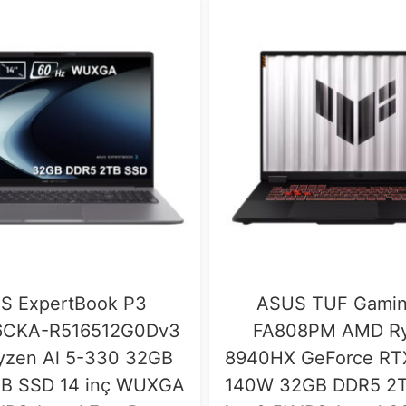
S ExpertBook P3
ASUS TUF Gamin
CKA-R516512G0Dv3
FA808PM AMD Ry
zen Al 5-330 32GB
8940HX GeForce RTX
B SSD 14 inç WUXGA
140W 32GB DDR5 2T