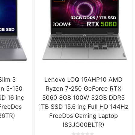
Slim 3
Lenovo LOQ 15AHP10 AMD
n 5-150
Ryzen 7-250 GeForce RTX
D 16 inç
5060 8GB 100W 32GB DDR5
FreeDos
1TB SSD 15.6 inç Full HD 144Hz
86TR)
FreeDos Gaming Laptop
(83JG00BLTR)