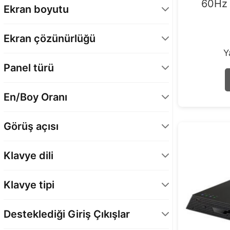
60Hz 
Ekran boyutu
14 inç
6
Ekran çözünürlüğü
15,6 inç
3
Y
1920 x 1080
4
16 inç
2
Panel türü
1920 x 1200
7
IPS
6
En/Boy Oranı
IPS Level
4
16:9
3
TN
1
Görüş açısı
16:10
6
178° Yatay / 178° Dikey
11
Klavye dili
Türkçe Q
11
Klavye tipi
Standart
11
Desteklediği Giriş Çıkışlar