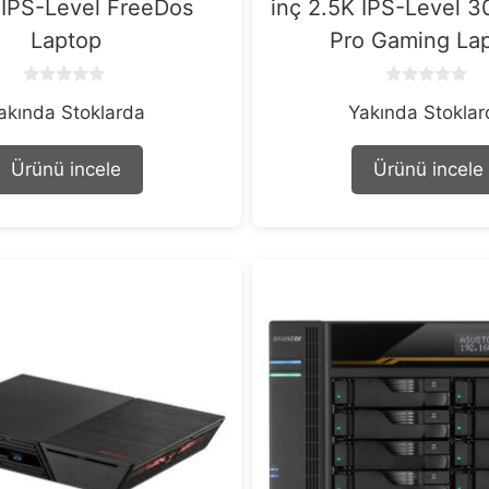
IPS-Level FreeDos
inç 2.5K IPS-Level 
Laptop
Pro Gaming La
0
0
akında Stoklarda
Yakında Stokla
o
o
u
u
t
t
o
o
Ürünü incele
Ürünü incele
f
f
5
5