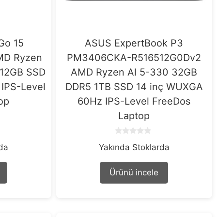
Go 15
ASUS ExpertBook P3
MD Ryzen
PM3406CKA-R516512G0Dv2
512GB SSD
AMD Ryzen Al 5-330 32GB
 IPS-Level
DDR5 1TB SSD 14 inç WUXGA
op
60Hz IPS-Level FreeDos
Laptop
0
rda
Yakında Stoklarda
o
u
t
o
Ürünü incele
f
5