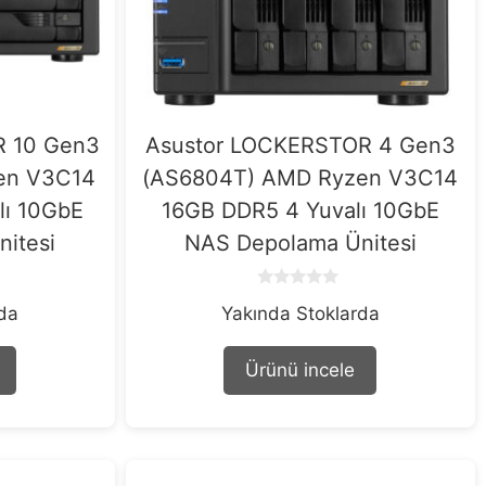
R 10 Gen3
Asustor LOCKERSTOR 4 Gen3
en V3C14
(AS6804T) AMD Ryzen V3C14
lı 10GbE
16GB DDR5 4 Yuvalı 10GbE
itesi
NAS Depolama Ünitesi
0
rda
Yakında Stoklarda
o
u
t
o
Ürünü incele
f
5