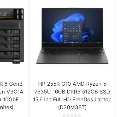
R 8 Gen3
HP 255R G10 AMD Ryzen 5
en V3C14
7535U 16GB DRR5 512GB SSD
ı 10GbE
15.6 inç Full HD FreeDos Laptop
itesi
(D30M3ET)