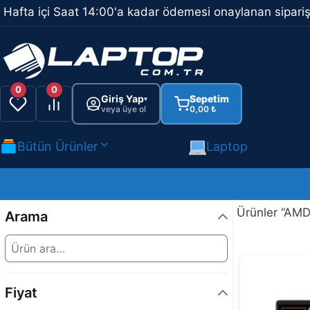
İçeriğe
Hafta içi Saat 14:00'a kadar ödemesi onaylanan sipariş
atla
0
0
Giriş Yap
Sepetim
▾
veya üye ol
0,00
₺
Bütün Ürünler
Laptop
Ürünler “AMD”
Arama
Fiyat