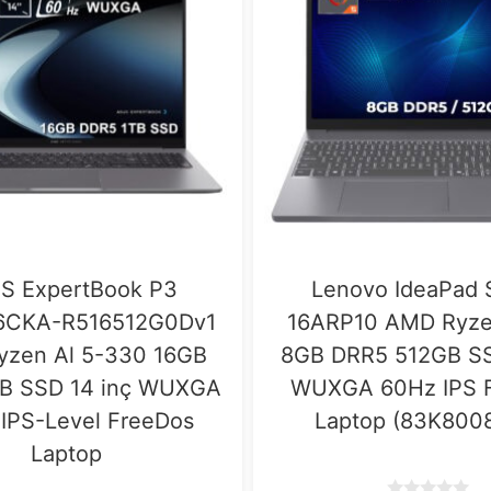
S ExpertBook P3
Lenovo IdeaPad 
CKA-R516512G0Dv1
16ARP10 AMD Ryze
zen Al 5-330 16GB
8GB DRR5 512GB SS
B SSD 14 inç WUXGA
WUXGA 60Hz IPS 
IPS-Level FreeDos
Laptop (83K800
Laptop