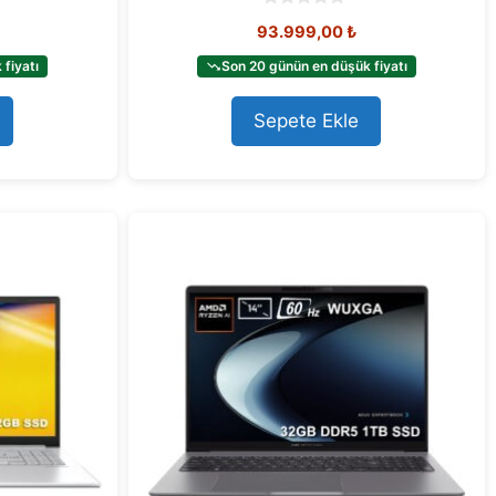
0
93.999,00
₺
o
u
t
fiyatı
Son 20 günün en düşük fiyatı
o
f
5
Sepete Ekle