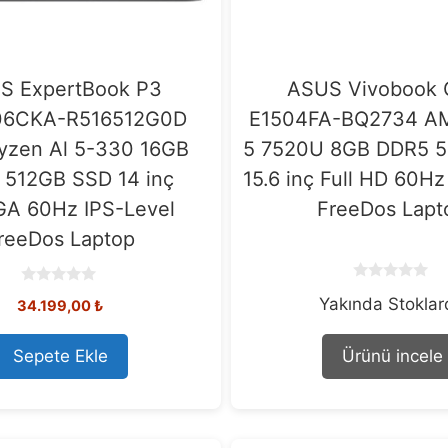
S ExpertBook P3
ASUS Vivobook 
6CKA-R516512G0D
E1504FA-BQ2734 A
zen Al 5-330 16GB
5 7520U 8GB DDR5 
 512GB SSD 14 inç
15.6 inç Full HD 60Hz
A 60Hz IPS-Level
FreeDos Lapt
reeDos Laptop
0
0
Yakında Stokla
o
34.199,00
₺
o
u
u
t
t
o
o
Sepete Ekle
Ürünü incele
f
f
5
5