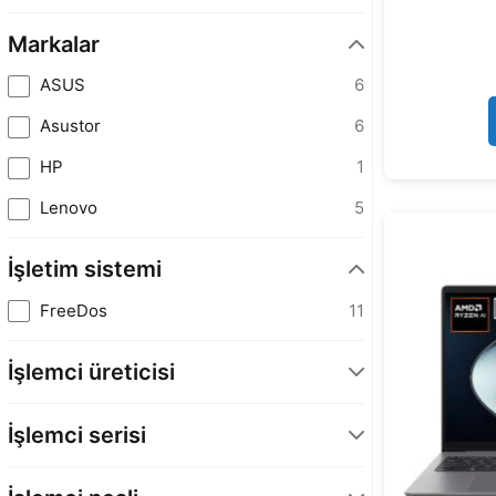
Markalar
ASUS
6
Asustor
6
HP
1
Lenovo
5
İşletim sistemi
FreeDos
11
İşlemci üreticisi
AMD
11
İşlemci serisi
Athlon
1