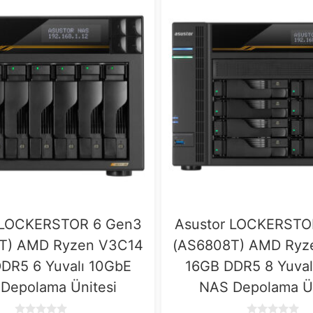
 LOCKERSTOR 6 Gen3
Asustor LOCKERSTO
T) AMD Ryzen V3C14
(AS6808T) AMD Ryz
DR5 6 Yuvalı 10GbE
16GB DDR5 8 Yuval
Depolama Ünitesi
NAS Depolama Ün