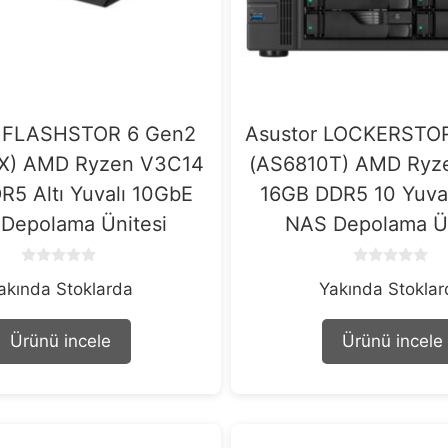
r FLASHSTOR 6 Gen2
Asustor LOCKERSTO
X) AMD Ryzen V3C14
(AS6810T) AMD Ryz
5 Altı Yuvalı 10GbE
16GB DDR5 10 Yuva
Depolama Ünitesi
NAS Depolama Ün
0
0
akında Stoklarda
Yakında Stokla
o
o
u
u
t
t
o
o
Ürünü incele
Ürünü incele
f
f
5
5