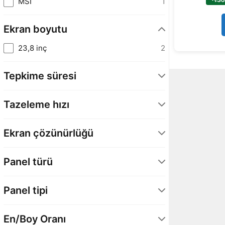
MSI
1
Ekran boyutu
23,8 inç
2
Tepkime süresi
1 Ms
2
Tazeleme hızı
180 Hz
2
Ekran çözünürlüğü
1920 x 1080
2
Panel türü
Fast IPS
1
Panel tipi
Rapid IPS
1
Düz
2
En/Boy Oranı