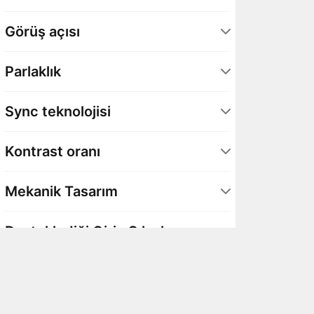
16:9
2
Görüş açısı
178° Yatay / 178° Dikey
2
Parlaklık
250 cd/m²
1
Sync teknolojisi
300 cd/m²
1
Adaptive Sync
2
Kontrast oranı
1000:1
2
Mekanik Tasarım
VESA Duvar Montajı
2
Desteklediği Giriş Çıkışlar
Yukarı-Aşağı Eğme (Tilt)
2
HDMI
2
Kensington kilidi
2
Görüntü Portları
DisplayPort
2
2 x HDMI 2.0
1
Ses Portu (3.5 mm)
1
Hoparlör