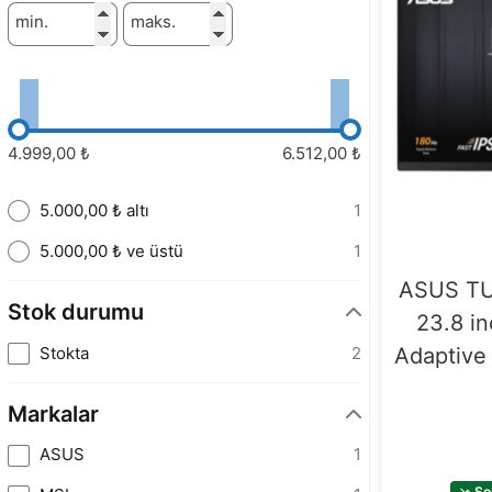
min.
maks.
4.999,00 ₺
6.512,00 ₺
5.000,00 ₺ altı
1
5.000,00 ₺ ve üstü
1
ASUS TU
Stok durumu
23.8 i
Stokta
2
Adaptive
Markalar
ASUS
1
So