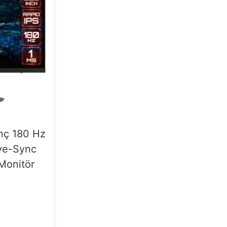
nç 180 Hz
ive-Sync
Monitör