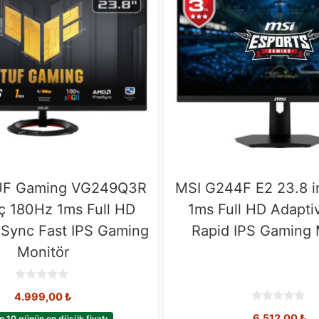
F Gaming VG249Q3R
MSI G244F E2 23.8 i
nç 180Hz 1ms Full HD
1ms Full HD Adapt
 Sync Fast IPS Gaming
Rapid IPS Gaming 
Monitör
0
4.999,00
₺
o
u
0
6.512,00
₺
t
n 10 günün en düşük fiyatı