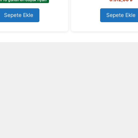
o
o
u
f
t
5
o
Sepete Ekle
Sepete Ekle
f
5