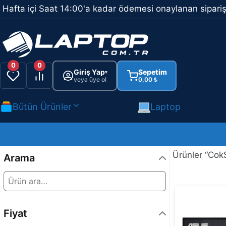
İçeriğe
Hafta içi Saat 14:00'a kadar ödemesi onaylanan sipariş
atla
0
0
Giriş Yap
Sepetim
▾
veya üye ol
0,00
₺
Bütün Ürünler
Laptop
Ürünler “CokS
Arama
Fiyat