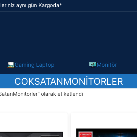
leriniz aynı gün Kargoda*
Gaming Laptop
Monitör
COKSATANMONITORLER
atanMonitorler” olarak etiketlendi