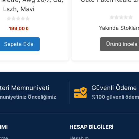
Lszh, Mavi
0
0
Yakında Stokla
o
199,00
₺
o
u
u
t
t
o
o
Sepete Ekle
Ürünü incele
f
f
5
5
teri Memnuniyeti
Güvenli Ödeme
uniyetiniz Önceliğimiz
%100 güvenli ödeme
IMI
HESAP BİLGİLERİ
irme
Hesabım