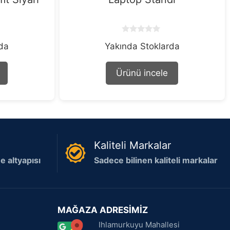
0
rda
Yakında Stoklarda
o
u
t
o
Ürünü incele
f
5
Kaliteli Markalar
 altyapısı
Sadece bilinen kaliteli markalar
MAĞAZA ADRESİMİZ
Ihlamurkuyu Mahallesi