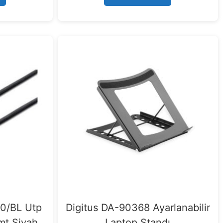
5
0/BL Utp
Digitus DA-90368 Ayarlanabilir
mt Siyah
Laptop Standı