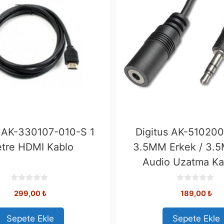
s AK-330107-010-S 1
Digitus AK-51020
tre HDMI Kablo
3.5MM Erkek / 3.5
Audio Uzatma Ka
0
0
299,00
₺
189,00
₺
o
o
u
u
t
t
o
o
Sepete Ekle
Sepete Ekle
f
f