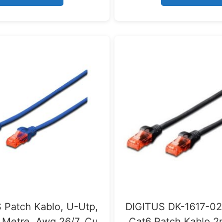
5
5
 Patch Kablo, U-Utp,
DIGITUS DK-1617-02
3 Metre, Awg 26/7, Cu,
Cat6 Patch Kablo 2