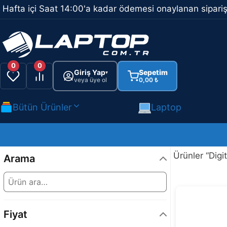
İçeriğe
Hafta içi Saat 14:00'a kadar ödemesi onaylanan sipariş
atla
0
0
Giriş Yap
Sepetim
▾
veya üye ol
0,00
₺
Bütün Ürünler
Laptop
Ürünler “Digi
Arama
Fiyat