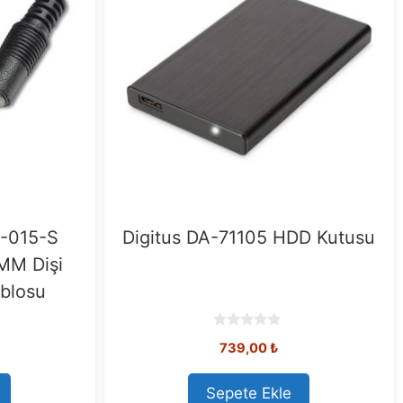
0-015-S
Digitus DA-71105 HDD Kutusu
MM Dişi
blosu
0
739,00
₺
o
u
t
o
Sepete Ekle
f