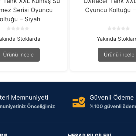
 Tank XXL Kumaş Su
DXRacer Tank XXL
mez Serisi Oyuncu
Oyuncu Koltuğu –
oltuğu – Siyah
0
0
akında Stoklarda
Yakında Stokla
o
o
u
u
t
t
o
o
Ürünü incele
Ürünü incele
f
f
5
5
teri Memnuniyeti
Güvenli Ödeme
uniyetiniz Önceliğimiz
%100 güvenli ödeme
IMI
HESAP BİLGİLERİ