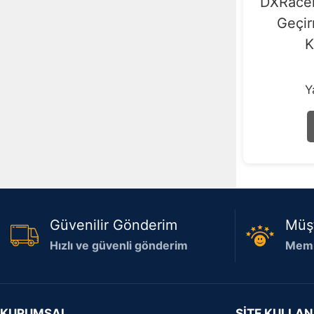
DXRacer
Geçir
K
Y
Güvenilir Gönderim
Müş
Hızlı ve güvenli gönderim
Memn
KURUMSAL
SİTE KULLAN