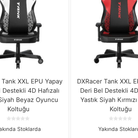
 Tank XXL EPU Yapay
DXRacer Tank XXL E
l Destekli 4D Hafızalı
Deri Bel Destekli 4D
 Siyah Beyaz Oyuncu
Yastık Siyah Kırmız
Koltuğu
Koltuğu
0
0
akında Stoklarda
Yakında Stokla
o
o
u
u
t
t