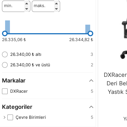
min.
maks.
26.335,06 ₺
26.344,82 ₺
26.340,00 ₺ altı
3
26.340,00 ₺ ve üstü
2
DXRacer
Markalar
Deri Be
DXRacer
5
Yastık
Kategoriler
Çevre Birimleri
5
Y