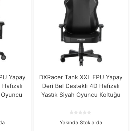
PU Yapay
DXRacer Tank XXL EPU Yapay
 Hafızalı
Deri Bel Destekli 4D Hafızalı
ı Oyuncu
Yastık Siyah Oyuncu Koltuğu
0
rda
Yakında Stoklarda
o
u
t