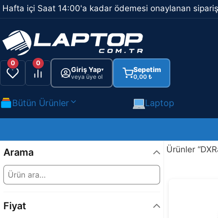
İçeriğe
Hafta içi Saat 14:00'a kadar ödemesi onaylanan sipariş
atla
0
0
Giriş Yap
Sepetim
▾
veya üye ol
0,00
₺
Bütün Ürünler
Laptop
Ürünler “DXRa
Arama
Fiyat