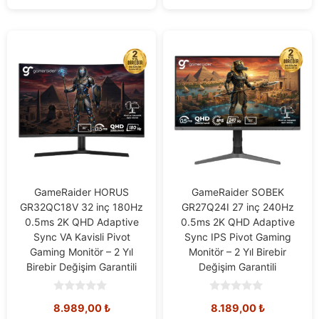
GameRaider HORUS
GameRaider SOBEK
GR32QC18V 32 inç 180Hz
GR27Q24I 27 inç 240Hz
0.5ms 2K QHD Adaptive
0.5ms 2K QHD Adaptive
Sync VA Kavisli Pivot
Sync IPS Pivot Gaming
Gaming Monitör – 2 Yıl
Monitör – 2 Yıl Birebir
Birebir Değişim Garantili
Değişim Garantili
0
0
8.989,00
₺
8.189,00
₺
o
o