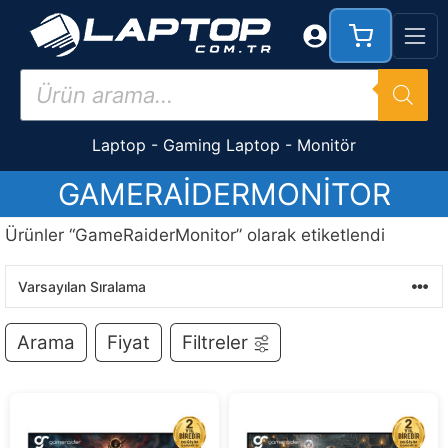
İçeriğe
atla
Products
search
Laptop
-
Gaming Laptop
-
Monitör
GAMERAIDERMONITOR
Ürünler “GameRaiderMonitor” olarak etiketlendi
Arama
Fiyat
Filtreler