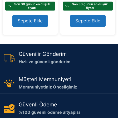
u
u
t
t
Son 30 günün en düşük
Son 30 günün en düşük
o
o
fiyatı
fiyatı
f
f
5
5
Sepete Ekle
Sepete Ekle
Güvenilir Gönderim
Hızlı ve güvenli gönderim
Müşteri Memnuniyeti
Memnuniyetiniz Önceliğimiz
Güvenli Ödeme
%100 güvenli ödeme altyapısı