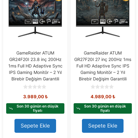
GameRaider ATUM
GameRaider ATUM
GR24F20I 23.8 inç 200Hz
GR27F20I 27 inç 200Hz 1ms
1ms Full HD Adaptive Sync
Full HD Adaptive Sync IPS
IPS Gaming Monitör – 2 Yıl
Gaming Monitör – 2 Yıl
Birebir Değişim Garantili
Birebir Değişim Garantili
0
0
3.989,00
₺
4.989,00
₺
o
o
u
u
t
t
Son 30 günün en düşük
Son 30 günün en düşük
o
o
fiyatı
fiyatı
f
f
5
5
Sepete Ekle
Sepete Ekle