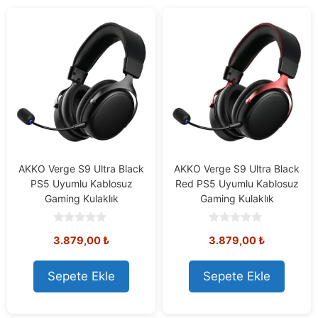
AKKO Verge S9 Ultra Black
AKKO Verge S9 Ultra Black
PS5 Uyumlu Kablosuz
Red PS5 Uyumlu Kablosuz
Gaming Kulaklık
Gaming Kulaklık
0
0
3.879,00
₺
3.879,00
₺
o
o
u
u
t
t
o
o
Sepete Ekle
Sepete Ekle
f
f
5
5