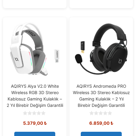
AQIRYS Alya V2.0 White
AQIRYS Andromeda PRO
Wireless RGB 3D Stereo
Wireless 3D Stereo Kablosuz
Kablosuz Gaming Kulaklık –
Gaming Kulaklık – 2 Yıl
2 Yıl Birebir Değişim Garantili
Birebir Değişim Garantili
0
0
5.379,00
₺
6.859,00
₺
o
o
u
u
t
t