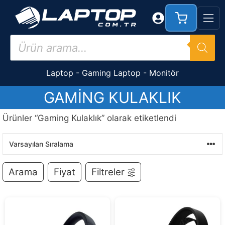
İçeriğe
atla
Products
search
Laptop
-
Gaming Laptop
-
Monitör
GAMING KULAKLIK
Ürünler “Gaming Kulaklık” olarak etiketlendi
Arama
Fiyat
Filtreler