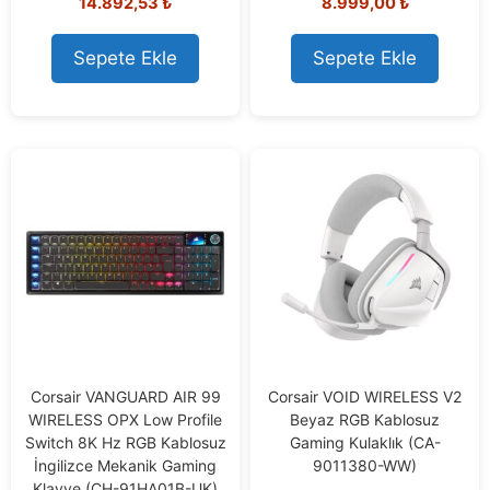
14.892,53
₺
8.999,00
₺
o
o
u
u
t
t
o
o
Sepete Ekle
Sepete Ekle
f
f
5
5
Corsair VANGUARD AIR 99
Corsair VOID WIRELESS V2
WIRELESS OPX Low Profile
Beyaz RGB Kablosuz
Switch 8K Hz RGB Kablosuz
Gaming Kulaklık (CA-
İngilizce Mekanik Gaming
9011380-WW)
Klavye (CH-91HA01B-UK)