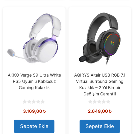
AKKO Verge S9 Ultra White
AQIRYS Altair USB RGB 7.1
PS5 Uyumlu Kablosuz
Virtual Surround Gaming
Gaming Kulaklık
Kulaklık – 2 Yıl Birebir
Değişim Garantili
0
0
3.169,00
₺
2.649,00
₺
o
o
u
u
t
t
o
o
Sepete Ekle
Sepete Ekle
f
f
5
5