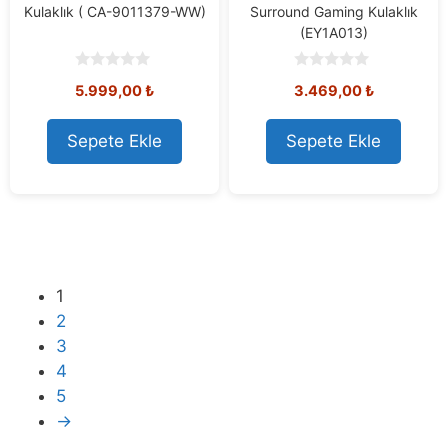
Kulaklık ( CA-9011379-WW)
Surround Gaming Kulaklık
(EY1A013)
0
0
5.999,00
₺
3.469,00
₺
o
o
u
u
t
t
o
o
Sepete Ekle
Sepete Ekle
f
f
5
5
1
2
3
4
5
→