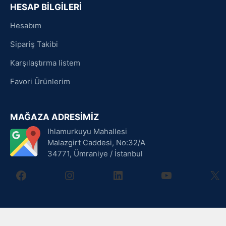
HESAP BİLGİLERİ
Hesabım
Sipariş Takibi
Karşılaştırma listem
Favori Ürünlerim
MAĞAZA ADRESİMİZ
Ihlamurkuyu Mahallesi
Malazgirt Caddesi, No:32/A
34771, Ümraniye / İstanbul
facebook
instagram
linkedin
youtube
X