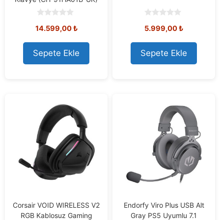
0
0
14.599,00
₺
5.999,00
₺
o
o
u
u
t
t
o
o
Sepete Ekle
Sepete Ekle
f
f
5
5
Corsair VOID WIRELESS V2
Endorfy Viro Plus USB Alt
RGB Kablosuz Gaming
Gray PS5 Uyumlu 7.1