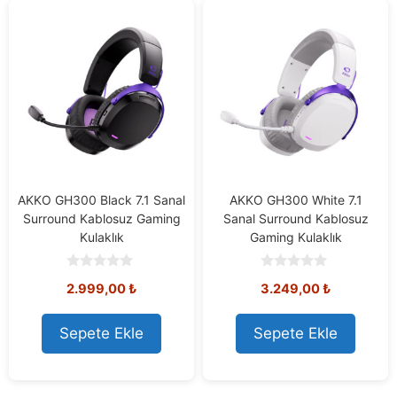
AKKO GH300 Black 7.1 Sanal
AKKO GH300 White 7.1
Surround Kablosuz Gaming
Sanal Surround Kablosuz
Kulaklık
Gaming Kulaklık
0
0
2.999,00
₺
3.249,00
₺
o
o
u
u
t
t
o
o
Sepete Ekle
Sepete Ekle
f
f
5
5