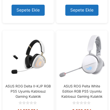
u
u
t
t
o
o
Sepete Ekle
Sepete Ekle
f
f
5
5
ASUS ROG Delta II-KJP RGB
ASUS ROG Pelta White
PS5 Uyumlu Kablosuz
Edition RGB PS5 Uyumlu
Gaming Kulaklık
Kablosuz Gaming Kulaklık
0
0