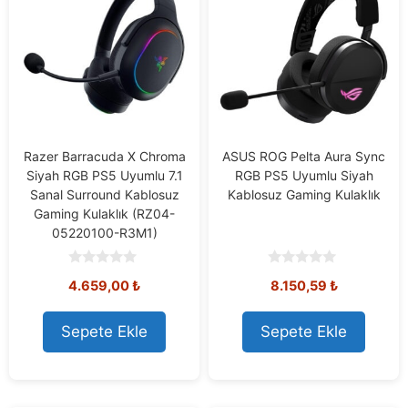
Razer Barracuda X Chroma
ASUS ROG Pelta Aura Sync
Siyah RGB PS5 Uyumlu 7.1
RGB PS5 Uyumlu Siyah
Sanal Surround Kablosuz
Kablosuz Gaming Kulaklık
Gaming Kulaklık (RZ04-
05220100-R3M1)
0
0
4.659,00
₺
8.150,59
₺
o
o
u
u
t
t
o
o
Sepete Ekle
Sepete Ekle
f
f
5
5