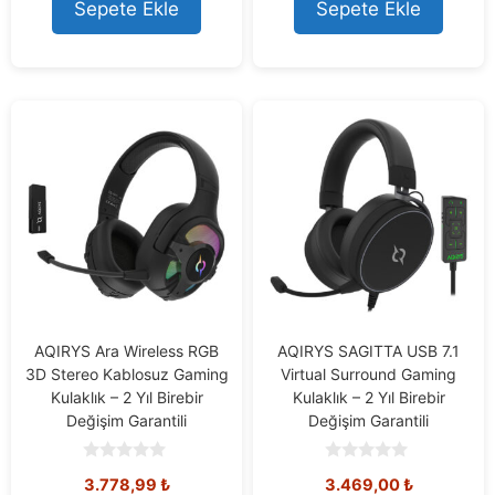
o
o
Sepete Ekle
Sepete Ekle
f
f
5
5
AQIRYS Ara Wireless RGB
AQIRYS SAGITTA USB 7.1
3D Stereo Kablosuz Gaming
Virtual Surround Gaming
Kulaklık – 2 Yıl Birebir
Kulaklık – 2 Yıl Birebir
Değişim Garantili
Değişim Garantili
0
0
3.778,99
₺
3.469,00
₺
o
o