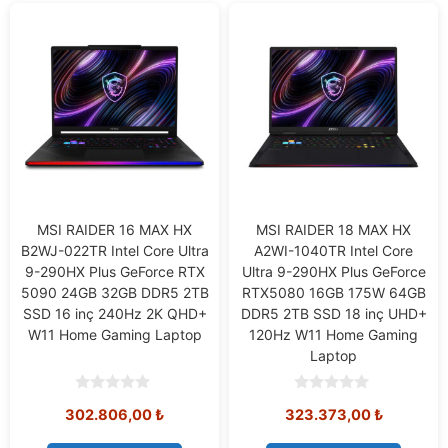
MSI RAIDER 16 MAX HX
MSI RAIDER 18 MAX HX
B2WJ-022TR Intel Core Ultra
A2WI-1040TR Intel Core
9-290HX Plus GeForce RTX
Ultra 9-290HX Plus GeForce
5090 24GB 32GB DDR5 2TB
RTX5080 16GB 175W 64GB
SSD 16 inç 240Hz 2K QHD+
DDR5 2TB SSD 18 inç UHD+
W11 Home Gaming Laptop
120Hz W11 Home Gaming
Laptop
0
0
302.806,00
₺
323.373,00
₺
o
o
u
u
t
t