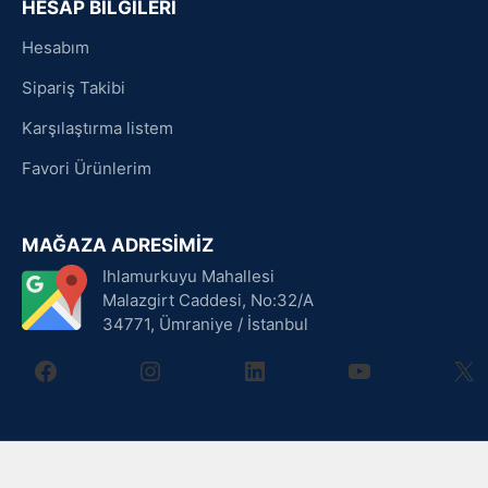
HESAP BİLGİLERİ
Hesabım
Sipariş Takibi
Karşılaştırma listem
Favori Ürünlerim
MAĞAZA ADRESİMİZ
Ihlamurkuyu Mahallesi
Malazgirt Caddesi, No:32/A
34771, Ümraniye / İstanbul
facebook
instagram
linkedin
youtube
X