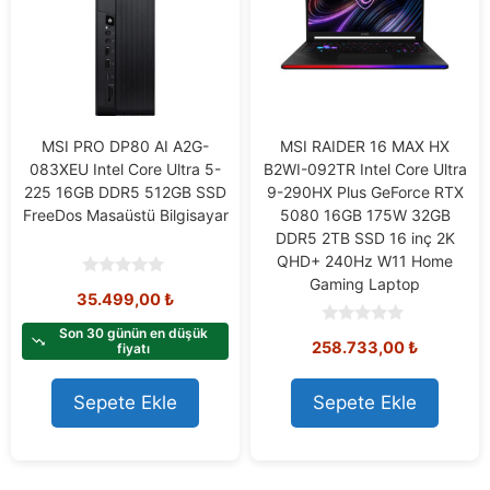
MSI PRO DP80 AI A2G-
MSI RAIDER 16 MAX HX
083XEU Intel Core Ultra 5-
B2WI-092TR Intel Core Ultra
225 16GB DDR5 512GB SSD
9-290HX Plus GeForce RTX
FreeDos Masaüstü Bilgisayar
5080 16GB 175W 32GB
DDR5 2TB SSD 16 inç 2K
QHD+ 240Hz W11 Home
Gaming Laptop
0
35.499,00
₺
o
u
t
Son 30 günün en düşük
0
258.733,00
₺
o
fiyatı
o
f
u
5
t
o
Sepete Ekle
Sepete Ekle
f
5