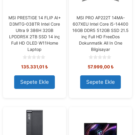
MSI PRESTIGE 14 FLIP AI+
MSI PRO AP222T 14MA-
D3MTG-038TR Intel Core
607XEU Intel Core i5-14400
Ultra 9 386H 32GB
16GB DDR5 512GB SSD 21.5
LPDDR5X 2TB SSD 14 inç
inç Full HD FreeDos
Full HD OLED W11Home
Dokunmatik All In One
Laptop
Bilgisayar
0
0
135.331,01
₺
57.999,00
₺
o
o
u
u
t
t
o
o
Sepete Ekle
Sepete Ekle
f
f
5
5