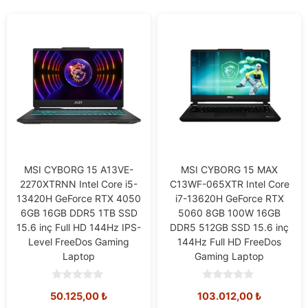
MSI CYBORG 15 A13VE-
MSI CYBORG 15 MAX
2270XTRNN Intel Core i5-
C13WF-065XTR Intel Core
13420H GeForce RTX 4050
i7-13620H GeForce RTX
6GB 16GB DDR5 1TB SSD
5060 8GB 100W 16GB
15.6 inç Full HD 144Hz IPS-
DDR5 512GB SSD 15.6 inç
Level FreeDos Gaming
144Hz Full HD FreeDos
Laptop
Gaming Laptop
0
0
50.125,00
₺
103.012,00
₺
o
o
u
u