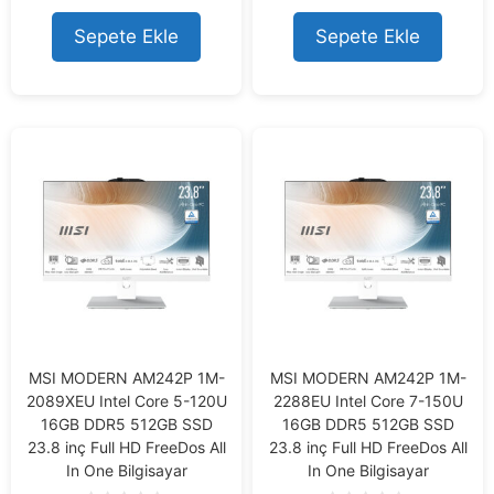
t
t
o
o
Sepete Ekle
Sepete Ekle
f
f
5
5
MSI MODERN AM242P 1M-
MSI MODERN AM242P 1M-
2089XEU Intel Core 5-120U
2288EU Intel Core 7-150U
16GB DDR5 512GB SSD
16GB DDR5 512GB SSD
23.8 inç Full HD FreeDos All
23.8 inç Full HD FreeDos All
In One Bilgisayar
In One Bilgisayar