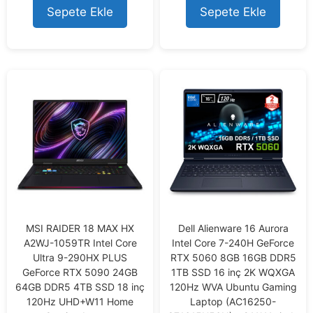
o
o
Sepete Ekle
Sepete Ekle
f
f
5
5
MSI RAIDER 18 MAX HX
Dell Alienware 16 Aurora
A2WJ-1059TR Intel Core
Intel Core 7-240H GeForce
Ultra 9-290HX PLUS
RTX 5060 8GB 16GB DDR5
GeForce RTX 5090 24GB
1TB SSD 16 inç 2K WQXGA
64GB DDR5 4TB SSD 18 inç
120Hz WVA Ubuntu Gaming
120Hz UHD+W11 Home
Laptop (AC16250-