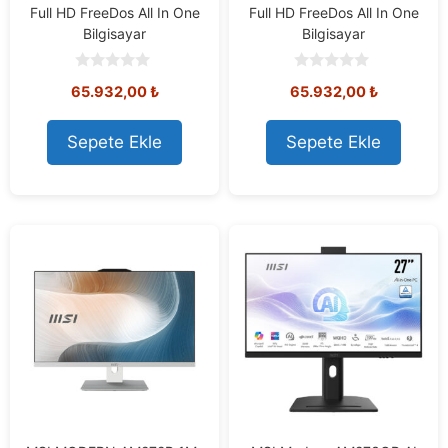
Full HD FreeDos All In One
Full HD FreeDos All In One
Bilgisayar
Bilgisayar
0
0
65.932,00
₺
65.932,00
₺
o
o
u
u
t
t
o
o
Sepete Ekle
Sepete Ekle
f
f
5
5