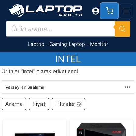
İçeriğe
atla
Products
search
Laptop
-
Gaming Laptop
-
Monitör
INTEL
Ürünler “Intel” olarak etiketlendi
Arama
Fiyat
Filtreler