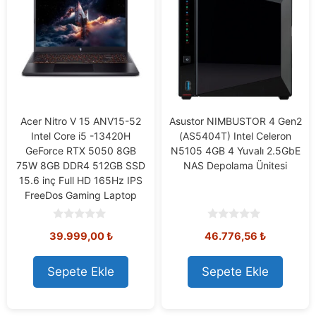
Acer Nitro V 15 ANV15-52
Asustor NIMBUSTOR 4 Gen2
Intel Core i5 -13420H
(AS5404T) Intel Celeron
GeForce RTX 5050 8GB
N5105 4GB 4 Yuvalı 2.5GbE
75W 8GB DDR4 512GB SSD
NAS Depolama Ünitesi
15.6 inç Full HD 165Hz IPS
FreeDos Gaming Laptop
0
0
39.999,00
₺
46.776,56
₺
o
o
u
u
t
t
o
o
Sepete Ekle
Sepete Ekle
f
f
5
5