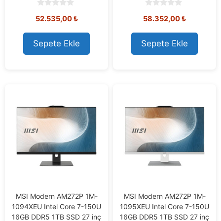
0
0
52.535,00
₺
58.352,00
₺
o
o
u
u
t
t
o
o
Sepete Ekle
Sepete Ekle
f
f
5
5
MSI Modern AM272P 1M-
MSI Modern AM272P 1M-
1094XEU Intel Core 7-150U
1095XEU Intel Core 7-150U
16GB DDR5 1TB SSD 27 inç
16GB DDR5 1TB SSD 27 inç