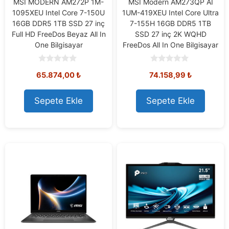
MSI MODERN AM272P 1M-
MSI Modern AM273QP AI
1095XEU Intel Core 7-150U
1UM-419XEU Intel Core Ultra
16GB DDR5 1TB SSD 27 inç
7-155H 16GB DDR5 1TB
Full HD FreeDos Beyaz All In
SSD 27 inç 2K WQHD
One Bilgisayar
FreeDos All In One Bilgisayar
0
0
65.874,00
₺
74.158,99
₺
o
o
u
u
t
t
o
o
Sepete Ekle
Sepete Ekle
f
f
5
5