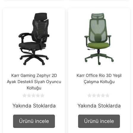
Karr Gaming Zephyr 2D
Karr Office Rio 3D Yeşil
Ayak Destekli Siyah Oyuncu
Çalışma Koltuğu
Koltuğu
0
0
Yakında Stoklarda
Yakında Stoklarda
o
o
u
u
t
t
o
o
Ürünü incele
Ürünü incele
f
f
5
5