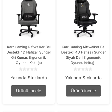
Karr Gaming Riftwalker Bel
Karr Gaming Riftwalker Bel
Destekli 4D Hafızalı Sünger
Destekli 4D Hafızalı Sünger
Gri Kumaş Ergonomik
Siyah Deri Ergonomik
Oyuncu Koltuğu
Oyuncu Koltuğu
0
0
Yakında Stoklarda
Yakında Stoklarda
o
o
u
u
t
t
o
o
Ürünü incele
Ürünü incele
f
f
5
5