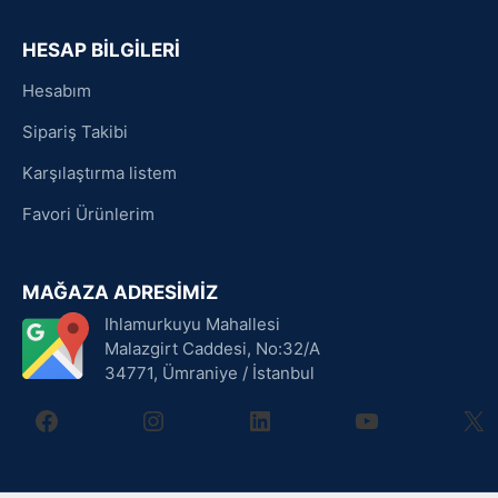
HESAP BİLGİLERİ
Hesabım
Sipariş Takibi
Karşılaştırma listem
Favori Ürünlerim
MAĞAZA ADRESİMİZ
Ihlamurkuyu Mahallesi
Malazgirt Caddesi, No:32/A
34771, Ümraniye / İstanbul
facebook
instagram
linkedin
youtube
X