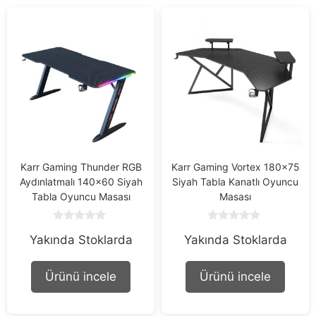
Karr Gaming Thunder RGB
Karr Gaming Vortex 180×75
Aydınlatmalı 140×60 Siyah
Siyah Tabla Kanatlı Oyuncu
Tabla Oyuncu Masası
Masası
0
0
Yakında Stoklarda
Yakında Stoklarda
o
o
u
u
t
t
o
o
Ürünü incele
Ürünü incele
f
f
5
5