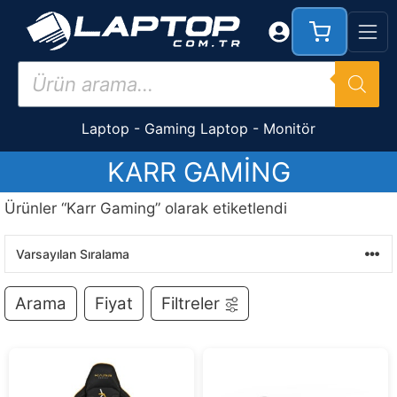
İçeriğe
atla
Products
search
Laptop
-
Gaming Laptop
-
Monitör
KARR GAMING
Ürünler “Karr Gaming” olarak etiketlendi
Arama
Fiyat
Filtreler