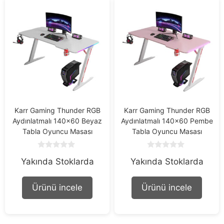
Karr Gaming Thunder RGB
Karr Gaming Thunder RGB
Aydınlatmalı 140×60 Beyaz
Aydınlatmalı 140×60 Pembe
Tabla Oyuncu Masası
Tabla Oyuncu Masası
0
0
Yakında Stoklarda
Yakında Stoklarda
o
o
u
u
t
t
o
o
Ürünü incele
Ürünü incele
f
f
5
5