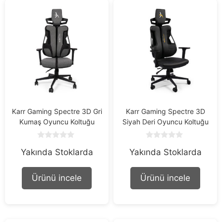
Karr Gaming Spectre 3D Gri
Karr Gaming Spectre 3D
Kumaş Oyuncu Koltuğu
Siyah Deri Oyuncu Koltuğu
0
0
Yakında Stoklarda
Yakında Stoklarda
o
o
u
u
t
t
o
o
Ürünü incele
Ürünü incele
f
f
5
5