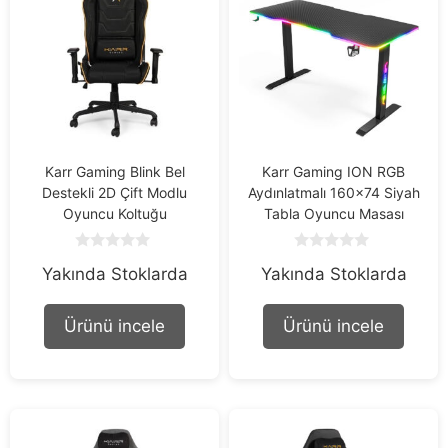
Karr Gaming Blink Bel
Karr Gaming ION RGB
Destekli 2D Çift Modlu
Aydınlatmalı 160×74 Siyah
Oyuncu Koltuğu
Tabla Oyuncu Masası
0
0
Yakında Stoklarda
Yakında Stoklarda
o
o
u
u
t
t
o
o
Ürünü incele
Ürünü incele
f
f
5
5