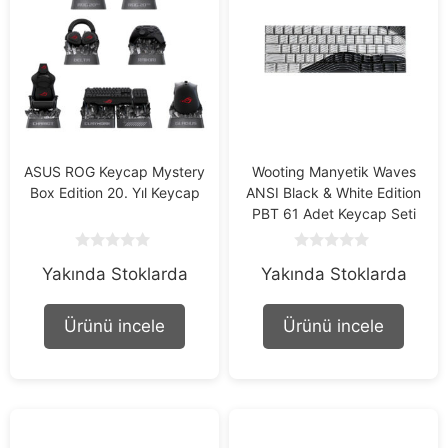
ASUS ROG Keycap Mystery
Wooting Manyetik Waves
Box Edition 20. Yıl Keycap
ANSI Black & White Edition
PBT 61 Adet Keycap Seti
0
0
Yakında Stoklarda
Yakında Stoklarda
o
o
u
u
t
t
o
o
Ürünü incele
Ürünü incele
f
f
5
5