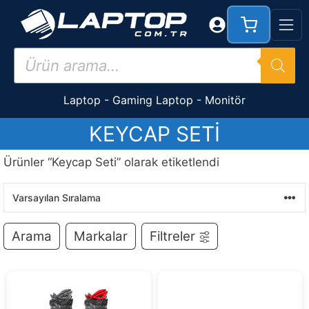
İçeriğe
atla
Products
search
Laptop
-
Gaming Laptop
-
Monitör
KEYCAP SETI
Ürünler “Keycap Seti” olarak etiketlendi
Arama
Markalar
Filtreler