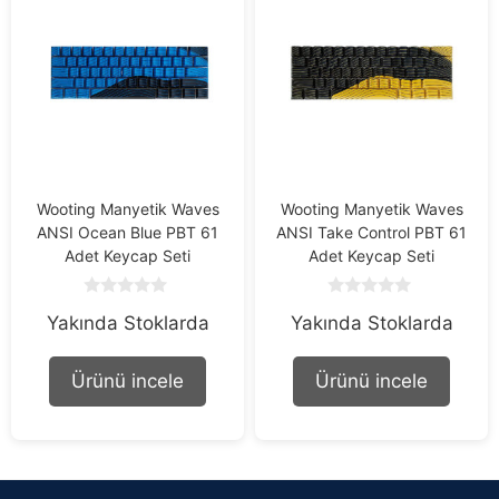
Wooting Manyetik Waves
Wooting Manyetik Waves
ANSI Ocean Blue PBT 61
ANSI Take Control PBT 61
Adet Keycap Seti
Adet Keycap Seti
0
0
Yakında Stoklarda
Yakında Stoklarda
o
o
u
u
t
t
o
o
Ürünü incele
Ürünü incele
f
f
5
5