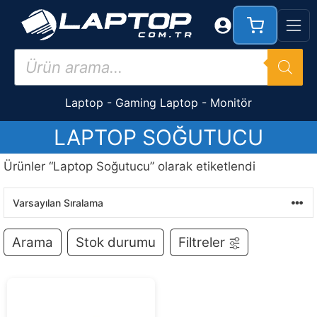
İçeriğe
atla
Products
search
Laptop
-
Gaming Laptop
-
Monitör
LAPTOP SOĞUTUCU
Ürünler “Laptop Soğutucu” olarak etiketlendi
Arama
Stok durumu
Filtreler