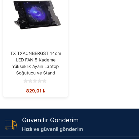
TX TXACNBERGST 14cm
LED FAN 5 Kademe
Yükseklik Ayarlı Laptop
Soğutucu ve Stand
0
829,01
₺
o
u
t
o
f
5
Güvenilir Gönderim
Hızlı ve güvenli gönderim