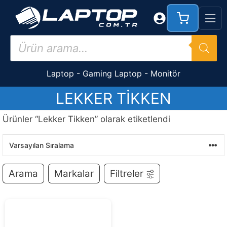
İçeriğe
atla
Products
search
Laptop
-
Gaming Laptop
-
Monitör
LEKKER TIKKEN
Ürünler “Lekker Tikken” olarak etiketlendi
Arama
Markalar
Filtreler