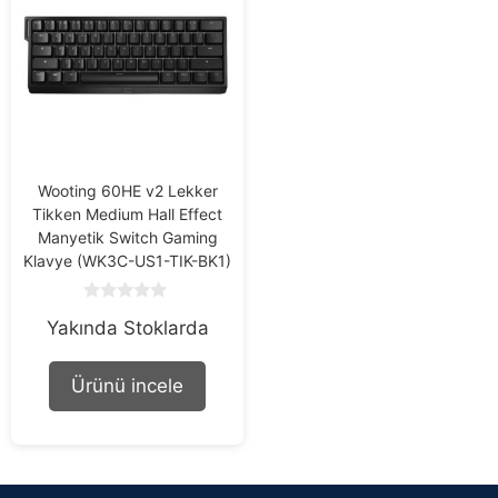
Wooting 60HE v2 Lekker
Tikken Medium Hall Effect
Manyetik Switch Gaming
Klavye (WK3C-US1-TIK-BK1)
0
Yakında Stoklarda
o
u
t
o
Ürünü incele
f
5