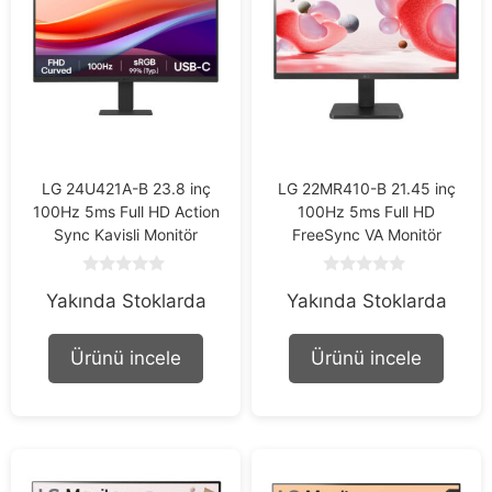
LG 24U421A-B 23.8 inç
LG 22MR410-B 21.45 inç
100Hz 5ms Full HD Action
100Hz 5ms Full HD
Sync Kavisli Monitör
FreeSync VA Monitör
0
0
Yakında Stoklarda
Yakında Stoklarda
o
o
u
u
t
t
o
o
Ürünü incele
Ürünü incele
f
f
5
5