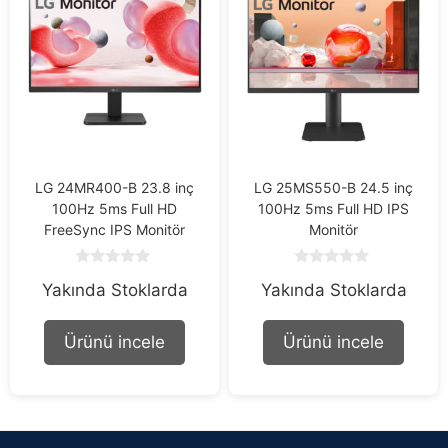
LG 24MR400-B 23.8 inç
LG 25MS550-B 24.5 inç
100Hz 5ms Full HD
100Hz 5ms Full HD IPS
FreeSync IPS Monitör
Monitör
0
0
Yakında Stoklarda
Yakında Stoklarda
o
o
u
u
t
t
o
o
Ürünü incele
Ürünü incele
f
f
5
5