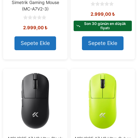
Simetrik Gaming Mouse
(MC-A7V2-3)
0
2.999,00
₺
o
u
t
Son 30 günün en düşük
0
2.999,00
₺
o
fiyatı
o
f
u
5
t
o
Sepete Ekle
Sepete Ekle
f
5