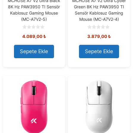
MCHOSE A7 V2 Ultra Black
MCHOSE A7 V2 Ultra Cyber
8K Hz PAW3950 TI Sensör
Green 8K Hz PAW3950 TI
Kablosuz Gaming Mouse
Sensör Kablosuz Gaming
(MC-A7V2-5)
Mouse (MC-A7V2-4)
0
0
4.089,00
₺
3.879,00
₺
o
o
u
u
t
t
o
o
Sepete Ekle
Sepete Ekle
f
f
5
5