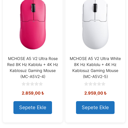
MCHOSE A5 V2 Ultra Rose
MCHOSE A5 V2 Ultra White
Red 8K Hz Kablolu + 4K Hz
8K Hz Kablolu + 4K Hz
Kablosuz Gaming Mouse
Kablosuz Gaming Mouse
(MC-A5V2-4)
(MC-A5V2-5)
0
0
2.859,00
₺
2.959,00
₺
o
o
u
u
t
t
o
o
Sepete Ekle
Sepete Ekle
f
f
5
5