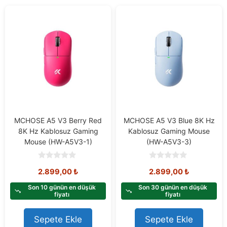
MCHOSE A5 V3 Berry Red
MCHOSE A5 V3 Blue 8K Hz
8K Hz Kablosuz Gaming
Kablosuz Gaming Mouse
Mouse (HW-A5V3-1)
(HW-A5V3-3)
0
0
2.899,00
₺
2.899,00
₺
o
o
u
u
t
t
Son 10 günün en düşük
Son 30 günün en düşük
o
o
fiyatı
fiyatı
f
f
5
5
Sepete Ekle
Sepete Ekle