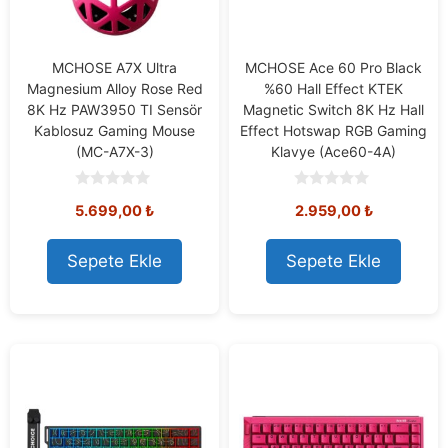
MCHOSE A7X Ultra
MCHOSE Ace 60 Pro Black
Magnesium Alloy Rose Red
%60 Hall Effect KTEK
8K Hz PAW3950 TI Sensör
Magnetic Switch 8K Hz Hall
Kablosuz Gaming Mouse
Effect Hotswap RGB Gaming
(MC-A7X-3)
Klavye (Ace60-4A)
0
0
5.699,00
₺
2.959,00
₺
o
o
u
u
t
t
o
o
Sepete Ekle
Sepete Ekle
f
f
5
5