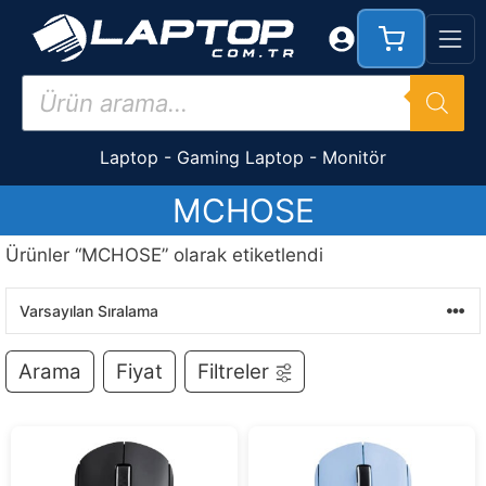
İçeriğe
atla
Products
search
Laptop
-
Gaming Laptop
-
Monitör
MCHOSE
Ürünler “MCHOSE” olarak etiketlendi
Arama
Fiyat
Filtreler