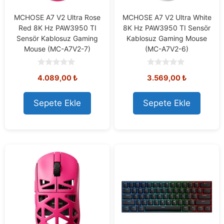
MCHOSE A7 V2 Ultra Rose
MCHOSE A7 V2 Ultra White
Red 8K Hz PAW3950 TI
8K Hz PAW3950 TI Sensör
Sensör Kablosuz Gaming
Kablosuz Gaming Mouse
Mouse (MC-A7V2-7)
(MC-A7V2-6)
0
0
4.089,00
₺
3.569,00
₺
o
o
u
u
t
t
o
o
Sepete Ekle
Sepete Ekle
f
f
5
5