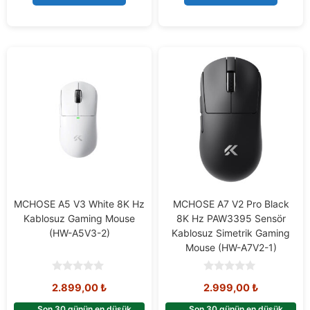
MCHOSE A5 V3 White 8K Hz
MCHOSE A7 V2 Pro Black
Kablosuz Gaming Mouse
8K Hz PAW3395 Sensör
(HW-A5V3-2)
Kablosuz Simetrik Gaming
Mouse (HW-A7V2-1)
0
0
2.899,00
₺
2.999,00
₺
o
o
u
u
t
t
Son 30 günün en düşük
Son 30 günün en düşük