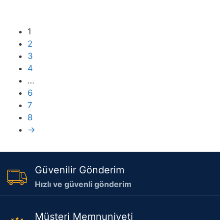
1
2
3
4
…
6
7
8
→
Güvenilir Gönderim
Hızlı ve güvenli gönderim
Müşteri Memnuniyeti