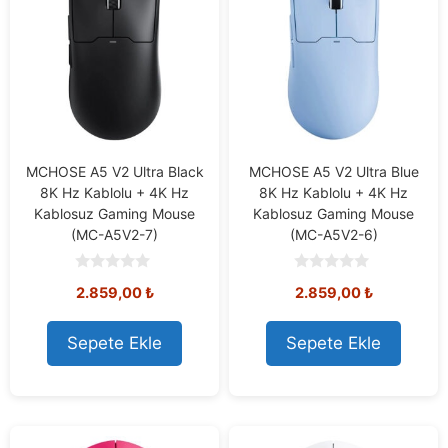
MCHOSE A5 V2 Ultra Black
MCHOSE A5 V2 Ultra Blue
8K Hz Kablolu + 4K Hz
8K Hz Kablolu + 4K Hz
Kablosuz Gaming Mouse
Kablosuz Gaming Mouse
(MC-A5V2-7)
(MC-A5V2-6)
0
0
2.859,00
₺
2.859,00
₺
o
o
u
u
t
t
o
o
Sepete Ekle
Sepete Ekle
f
f
5
5