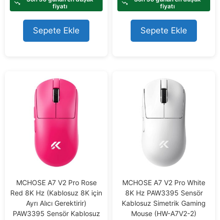
o
o
fiyatı
fiyatı
f
f
5
5
Sepete Ekle
Sepete Ekle
MCHOSE A7 V2 Pro Rose
MCHOSE A7 V2 Pro White
Red 8K Hz (Kablosuz 8K için
8K Hz PAW3395 Sensör
Ayrı Alıcı Gerektirir)
Kablosuz Simetrik Gaming
PAW3395 Sensör Kablosuz
Mouse (HW-A7V2-2)