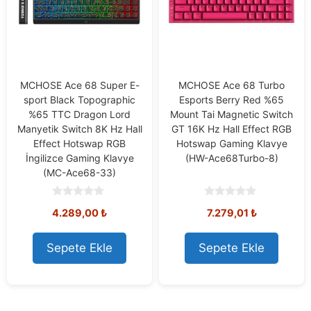
MCHOSE Ace 68 Super E-
MCHOSE Ace 68 Turbo
sport Black Topographic
Esports Berry Red %65
%65 TTC Dragon Lord
Mount Tai Magnetic Switch
Manyetik Switch 8K Hz Hall
GT 16K Hz Hall Effect RGB
Effect Hotswap RGB
Hotswap Gaming Klavye
İngilizce Gaming Klavye
(HW-Ace68Turbo-8)
(MC-Ace68-33)
0
0
4.289,00
₺
7.279,01
₺
o
o
u
u
t
t
o
o
Sepete Ekle
Sepete Ekle
f
f
5
5