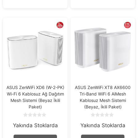
ASUS ZenWiFi XD6 (W-2-PK)
ASUS ZenWiFi XT8 AX6600
Wi-Fi 6 Kablosuz Ağ Dağıtım
Tri-Band WiFi 6 AiMesh
Mesh Sistemi (Beyaz İkili
Kablosuz Mesh Sistemi
Paket)
(Beyaz, İkili Paket)
0
0
Yakında Stoklarda
Yakında Stoklarda
o
o
u
u
t
t