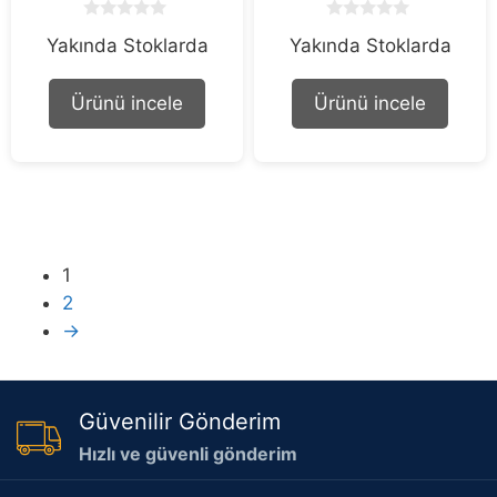
0
0
Yakında Stoklarda
Yakında Stoklarda
o
o
u
u
t
t
o
o
Ürünü incele
Ürünü incele
f
f
5
5
1
2
→
Güvenilir Gönderim
Hızlı ve güvenli gönderim