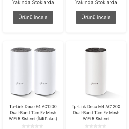
Yakında Stoklarda
Yakında Stoklarda
o
o
u
u
t
t
o
o
Ürünü incele
Ürünü incele
f
f
5
5
Tp-Link Deco E4 AC1200
Tp-Link Deco M4 AC1200
Dual-Band Tüm Ev Mesh
Dual-Band Tüm Ev Mesh
WiFi 5 Sistemi (İkili Paket)
WiFi 5 Sistemi