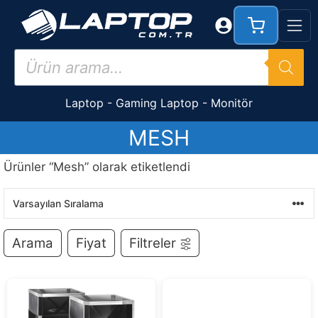
İçeriğe
atla
Products
search
Laptop
-
Gaming Laptop
-
Monitör
MESH
Ürünler “Mesh” olarak etiketlendi
Arama
Fiyat
Filtreler