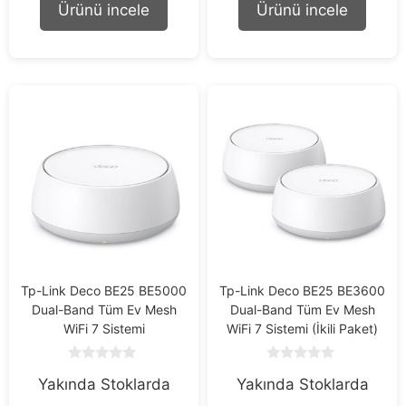
o
o
Ürünü incele
Ürünü incele
f
f
5
5
Tp-Link Deco BE25 BE5000
Tp-Link Deco BE25 BE3600
Dual-Band Tüm Ev Mesh
Dual-Band Tüm Ev Mesh
WiFi 7 Sistemi
WiFi 7 Sistemi (İkili Paket)
0
0
Yakında Stoklarda
Yakında Stoklarda
o
o
u
u