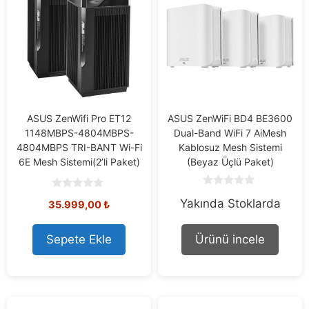
ASUS ZenWifi Pro ET12
ASUS ZenWiFi BD4 BE3600
1148MBPS-4804MBPS-
Dual-Band WiFi 7 AiMesh
4804MBPS TRI-BANT Wi-Fi
Kablosuz Mesh Sistemi
6E Mesh Sistemi(2’li Paket)
(Beyaz Üçlü Paket)
0
0
Yakında Stoklarda
o
35.999,00
₺
o
u
u
t
t
o
o
Sepete Ekle
Ürünü incele
f
f
5
5