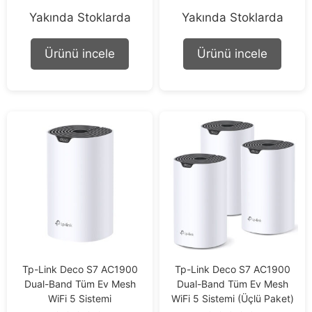
0
0
Yakında Stoklarda
Yakında Stoklarda
o
o
u
u
t
t
o
o
Ürünü incele
Ürünü incele
f
f
5
5
Tp-Link Deco S7 AC1900
Tp-Link Deco S7 AC1900
Dual-Band Tüm Ev Mesh
Dual-Band Tüm Ev Mesh
WiFi 5 Sistemi
WiFi 5 Sistemi (Üçlü Paket)