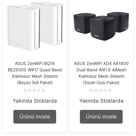
ASUS ZenWiFi BQ16
ASUS ZenWiFi XD4 AX1800
BE25000 WiFi7 Quad Band
Dual-Band WiFi 6 AiMesh
Kablosuz Mesh Sistemi
Kablosuz Mesh Sistemi
(Beyaz İkili Paket)
(Siyah Üçlü Paket)
0
0
Yakında Stoklarda
Yakında Stoklarda
o
o
u
u
t
t
o
o
Ürünü incele
Ürünü incele
f
f
5
5