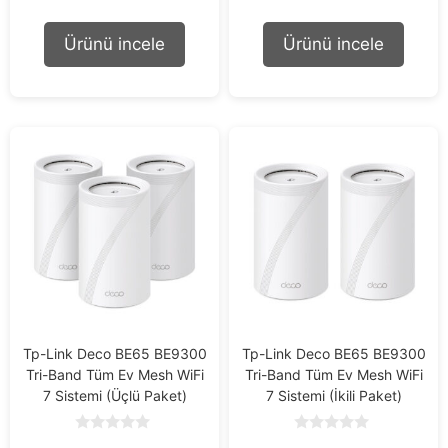
u
u
t
t
o
o
Ürünü incele
Ürünü incele
f
f
5
5
Tp-Link Deco BE65 BE9300
Tp-Link Deco BE65 BE9300
Tri-Band Tüm Ev Mesh WiFi
Tri-Band Tüm Ev Mesh WiFi
7 Sistemi (Üçlü Paket)
7 Sistemi (İkili Paket)
0
0