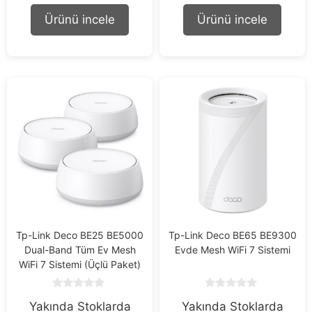
t
t
o
o
Ürünü incele
Ürünü incele
f
f
5
5
Tp-Link Deco BE25 BE5000
Tp-Link Deco BE65 BE9300
Dual-Band Tüm Ev Mesh
Evde Mesh WiFi 7 Sistemi
WiFi 7 Sistemi (Üçlü Paket)
0
0
Yakında Stoklarda
Yakında Stoklarda
o
o