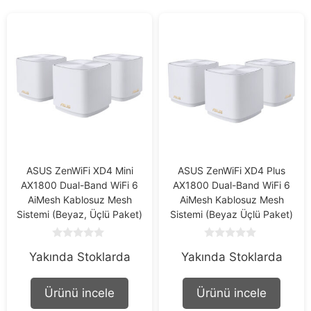
ASUS ZenWiFi XD4 Mini
ASUS ZenWiFi XD4 Plus
AX1800 Dual-Band WiFi 6
AX1800 Dual-Band WiFi 6
AiMesh Kablosuz Mesh
AiMesh Kablosuz Mesh
Sistemi (Beyaz, Üçlü Paket)
Sistemi (Beyaz Üçlü Paket)
0
0
Yakında Stoklarda
Yakında Stoklarda
o
o
u
u
t
t
o
o
Ürünü incele
Ürünü incele
f
f
5
5