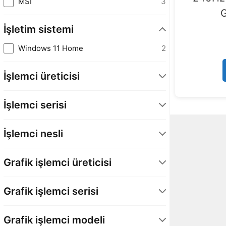
MSI
3
G
İşletim sistemi
Windows 11 Home
2
İşlemci üreticisi
INTEL
2
İşlemci serisi
Core Ultra 9
2
İşlemci nesli
Intel Core Ultra 2. Nesil
2
Grafik işlemci üreticisi
NVIDIA
2
Grafik işlemci serisi
GeForce RTX 50 Serisi - Laptop GPU
2
Grafik işlemci modeli