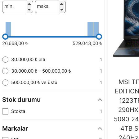
min.
maks.
26.668,00 ₺
529.043,00 ₺
30.000,00 ₺ altı
1
30.000,00 ₺ - 500.000,00 ₺
1
MSI T
500.000,00 ₺ ve üstü
1
EDITIO
Stok durumu
1223TR
290HX
Stokta
1
5090 2
Markalar
4TB S
240Hz