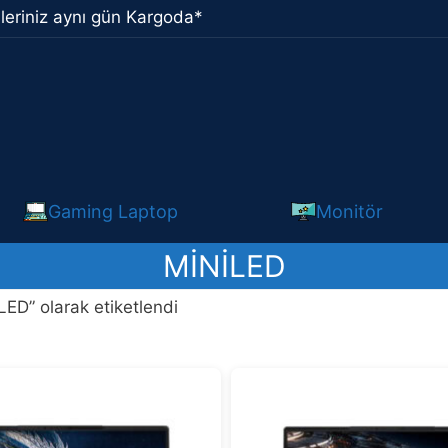
leriniz aynı gün Kargoda*
Gaming Laptop
Monitör
MINILED
LED” olarak etiketlendi