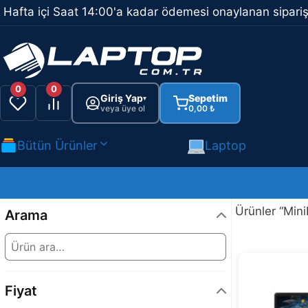
İçeriğe
Hafta içi Saat 14:00'a kadar ödemesi onaylanan sipariş
atla
0
0
Giriş Yap
Sepetim
▾
veya üye ol
0,00
₺
Bütün Ürünler
Laptop
Ürünler “Mini
Arama
Fiyat