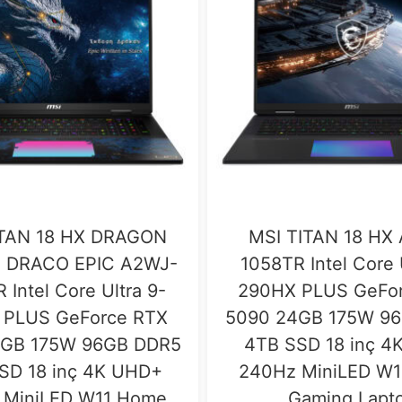
ITAN 18 HX DRAGON
MSI TITAN 18 HX
N DRACO EPIC A2WJ-
1058TR Intel Core 
 Intel Core Ultra 9-
290HX PLUS GeFo
 PLUS GeForce RTX
5090 24GB 175W 9
4GB 175W 96GB DDR5
4TB SSD 18 inç 4
SD 18 inç 4K UHD+
240Hz MiniLED W
 MiniLED W11 Home
Gaming Lapt