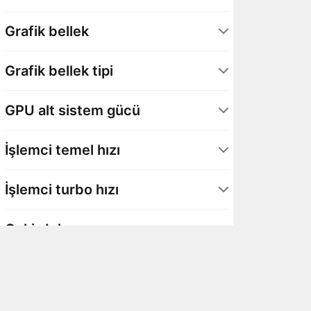
GeForce RTX 5090 – Laptop GPU
2
Grafik bellek
24 GB
2
Grafik bellek tipi
GDDR7
2
GPU alt sistem gücü
175 Watt
2
İşlemci temel hızı
1,8 GHz
2
İşlemci turbo hızı
5,5 GHz
2
Çekirdek sayısı
24 Çekirdek
2
İş parçacığı sayısı
24 İş parçacığı
2
Ön bellek