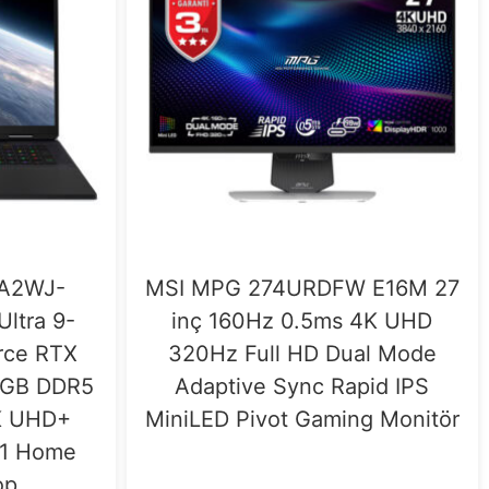
 A2WJ-
MSI MPG 274URDFW E16M 27
Ultra 9-
inç 160Hz 0.5ms 4K UHD
rce RTX
320Hz Full HD Dual Mode
6GB DDR5
Adaptive Sync Rapid IPS
K UHD+
MiniLED Pivot Gaming Monitör
11 Home
op