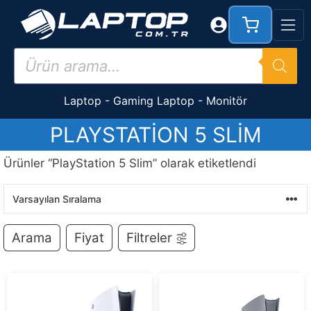
İçeriğe
atla
Products
search
Laptop
-
Gaming Laptop
-
Monitör
PLAYSTATION 5 SLIM
Ürünler “PlayStation 5 Slim” olarak etiketlendi
Arama
Fiyat
Filtreler