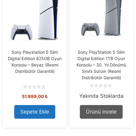
Sony Playstation 5 Slim
Sony PlayStation 5 Slim
Digital Edition 825GB Oyun
Digital Edition 1TB Oyun
Konsolu – Beyaz (Resmi
Konsolu – 30. Yıl Dönümü
Distribütör Garantili)
Sınırlı Sürüm (Resmi
Distribütör Garantili)
0
0
Yakında Stoklarda
o
51.999,00
₺
o
u
u
t
t
o
o
Sepete Ekle
Ürünü incele
f
f
5
5