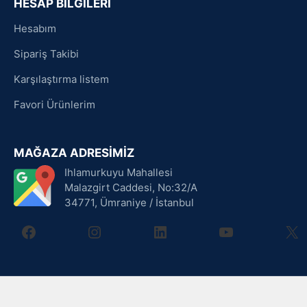
HESAP BİLGİLERİ
Hesabım
Sipariş Takibi
Karşılaştırma listem
Favori Ürünlerim
MAĞAZA ADRESİMİZ
Ihlamurkuyu Mahallesi
Malazgirt Caddesi, No:32/A
34771, Ümraniye / İstanbul
facebook
instagram
linkedin
youtube
X