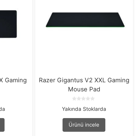
3X Gaming
Razer Gigantus V2 XXL Gaming
Mouse Pad
0
rda
Yakında Stoklarda
o
u
t
o
Ürünü incele
f
5