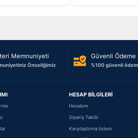
teri Memnuniyeti
Güvenli Ödeme
uniyetiniz Önceliğimiz
%100 güvenli ödeme
IMI
HESAP BİLGİLERİ
irme
Hesabım
si
Sipariş Takibi
lar
Karşılaştırma listem