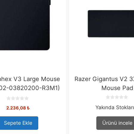
phex V3 Large Mouse
Razer Gigantus V2 
Z02-03820200-R3M1)
Mouse Pad
0
0
Yakında Stokla
o
2.236,08
₺
o
u
u
t
t
o
o
Sepete Ekle
Ürünü incele
f
f
5
5