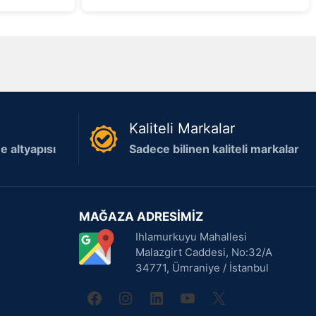
Kaliteli Markalar
 altyapısı
Sadece bilinen kaliteli markalar
MAĞAZA ADRESİMİZ
Ihlamurkuyu Mahallesi
Malazgirt Caddesi, No:32/A
34771, Ümraniye / İstanbul
facebook
instagram
linkedin
youtube
X