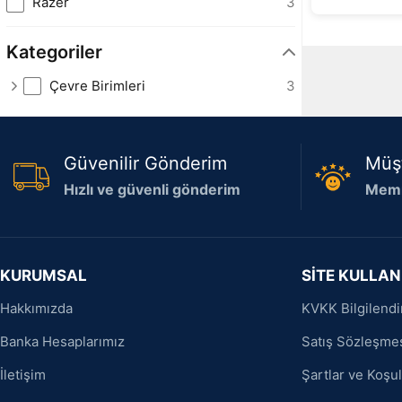
Razer
3
Kategoriler
Çevre Birimleri
3
Güvenilir Gönderim
Müş
Hızlı ve güvenli gönderim
Memn
KURUMSAL
SİTE KULLAN
Hakkımızda
KVKK Bilgilend
Banka Hesaplarımız
Satış Sözleşme
İletişim
Şartlar ve Koşul