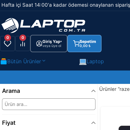
İçeriğe
Hafta içi Saat 14:00'a kadar ödemesi onaylanan sipariş
atla
0
0
Giriş Yap
Sepetim
▾
veya üye ol
0,00
₺
Bütün Ürünler
Laptop
Ürünler “raze
Arama
Fiyat